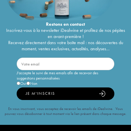
Restons en
contact
Inscrivez-vous à la newsletter iDealwine et profitez de nos pépites
en avant-première !
Recevez directement dans votre boîte mail : nos découvertes du
moment, ventes exclusives, actualités, analyses...
J'accepte le suivi de mes emails afin de recevoir des
suggestions personnalisées
Oui
Non
JE M'INSCRIS
En vous inscrivant, vous acceptez de recevoir les emails de iDealwine. Vous
pouvez vous désabonner à tout moment via le lien présent dans chaque message.