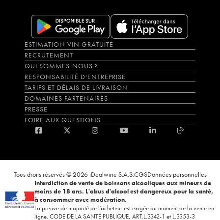
ESTIMATION VIN GRATUITE
RECRUTEMENT
QUI SOMMES-NOUS ?
RESPONSABILITÉ D'ENTREPRISE
TARIFS ET DÉLAIS DE LIVRAISON
DOMAINES PARTENAIRES
PRESSE
FOIRE AUX QUESTIONS
Tous droits réservés © 2026 iDealwine S.A.S.
CGS
Données personnelles
Interdiction de vente de boissons alcooliques aux mineurs de
moins de 18 ans. L'abus d'alcool est dangereux pour la santé,
à consommer avec modération.
La preuve de majorité de l'acheteur est exigée au moment de la vente en
ligne. CODE DE LA SANTÉ PUBLIQUE, ART.L.3342-1 et L.3353-3