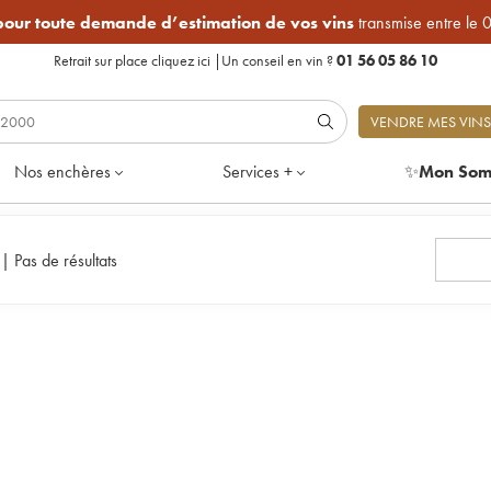
 pour toute demande d’estimation de vos vins
transmise entre le 
Retrait sur place
cliquez ici
|
Un conseil en vin ?
01 56 05 86 10
VENDRE MES VINS
Nos enchères
Services +
✨
Mon Som
e
|
Pas de résultats