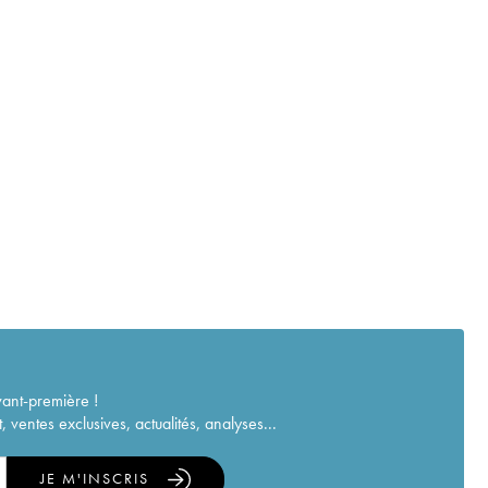
vant-première !
ventes exclusives, actualités, analyses...
JE M'INSCRIS