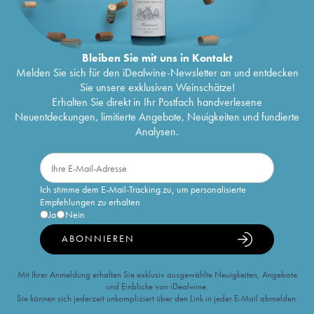
Bleiben Sie mit uns in Kontakt
Melden Sie sich für den iDealwine-Newsletter an und entdecken
Sie unsere exklusiven Weinschätze!
Erhalten Sie direkt in Ihr Postfach handverlesene
Neuentdeckungen, limitierte Angebote, Neuigkeiten und fundierte
Analysen.
Ich stimme dem E-Mail-Tracking zu, um personalisierte
Empfehlungen zu erhalten
Ja
Nein
ABONNIEREN
Mit Ihrer Anmeldung erhalten Sie exklusiv ausgewählte Neuigkeiten, Angebote
und Einblicke von iDealwine.
Sie können sich jederzeit unkompliziert über den Link in jeder E-Mail abmelden.