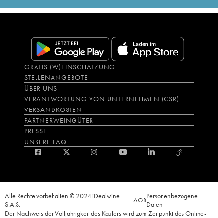
GRATIS (W)EINSCHÄTZUNG
STELLENANGEBOTE
ÜBER UNS
VERANTWORTUNG VON UNTERNEHMEN (CSR)
VERSANDKOSTEN
PARTNERWEINGÜTER
PRESSE
UNSERE FAQ
Alle Rechte vorbehalten © 2024 iDealwine
Personenbezogene
AGB
S.A.S.
Daten
Der Nachweis der Volljährigkeit des Käufers wird zum Zeitpunkt des Online-