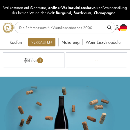
Willkommen auf iDealwine,
online-Weinauktionshaus
und
Weinhandlung
der besten Weine der Welt:
Burgund
,
Bordeaux
,
Champagne
...
Kaufen
Notierung
Wein-Enzyklopädie
VERKAUFEN
Filter
1