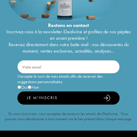
Restons en
contact
Inscrivez-vous à la newsletter iDealwine et profitez de nos pépites
en avant-première !
Recevez directement dans votre boîte mail : nos découvertes du
moment, ventes exclusives, actualités, analyses...
J'accepte le suivi de mes emails afin de recevoir des
suggestions personnalisées
Oui
Non
JE M'INSCRIS
En vous inscrivant, vous acceptez de recevoir les emails de iDealwine. Vous
pouvez vous désabonner à tout moment via le lien présent dans chaque message.