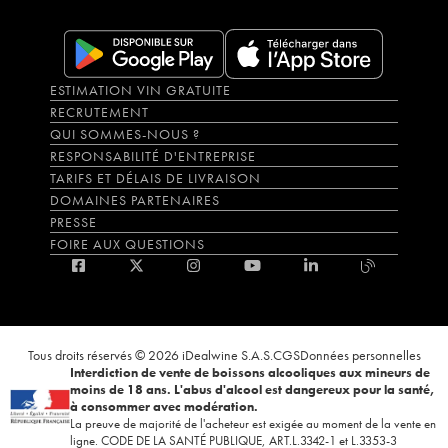
ESTIMATION VIN GRATUITE
RECRUTEMENT
QUI SOMMES-NOUS ?
RESPONSABILITÉ D'ENTREPRISE
TARIFS ET DÉLAIS DE LIVRAISON
DOMAINES PARTENAIRES
PRESSE
FOIRE AUX QUESTIONS
Tous droits réservés © 2026 iDealwine S.A.S.
CGS
Données personnelles
Interdiction de vente de boissons alcooliques aux mineurs de
moins de 18 ans. L'abus d'alcool est dangereux pour la santé,
à consommer avec modération.
La preuve de majorité de l'acheteur est exigée au moment de la vente en
ligne. CODE DE LA SANTÉ PUBLIQUE, ART.L.3342-1 et L.3353-3