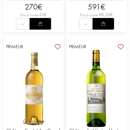
270
€
591
€
45
€
98,50
€
Prix à l'unité
Prix à l'unité
PRIMEUR
PRIMEUR