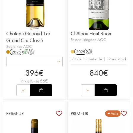
Château Guiraud 1er
Château Haut Brion
Grand Cru Classé
Pessac-Léognan AOC
Sauternes AOC
2025
T
2025
A
T
Lot de 1 bouteille | 12 en stock
396
€
840
€
66
€
Prix à l'unité
PRIMEUR
PRIMEUR
❤ Presse