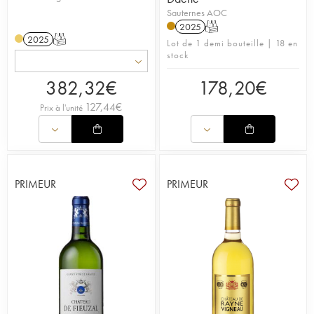
Sauternes AOC
2025
T
2025
T
Lot de 1 demi bouteille | 18 en
stock
382,32
€
178,20
€
127,44
€
Prix à l'unité
PRIMEUR
PRIMEUR