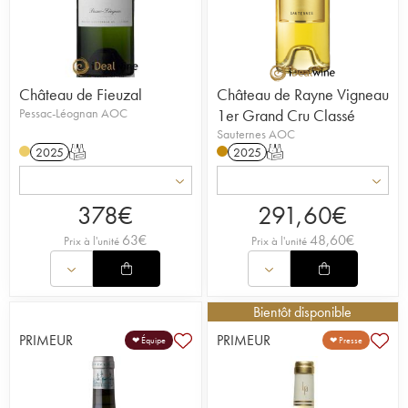
Château de Fieuzal
Château de Rayne Vigneau
Pessac-Léognan AOC
1er Grand Cru Classé
Sauternes AOC
2025
T
2025
T
378
€
291,60
€
63
€
48,60
€
Prix à l'unité
Prix à l'unité
Bientôt disponible
PRIMEUR
PRIMEUR
❤ Équipe
❤ Presse