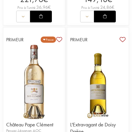
36,96
€
24,86
€
Prix à l'unité
Prix à l'unité
PRIMEUR
PRIMEUR
❤ Presse
Château Pape Clément
L'Extravagant de Doisy
Pessac-Léognan AOC
Daëne