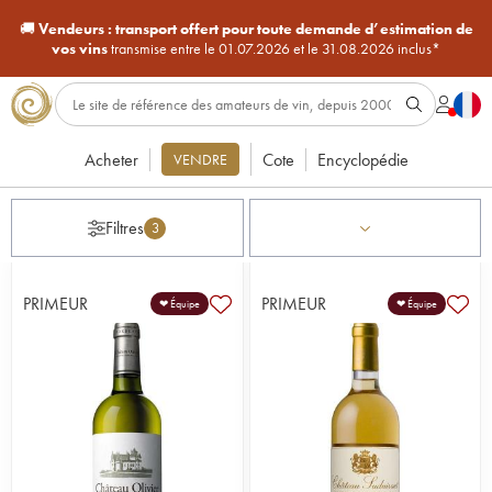
🚚
Vendeurs :
transport offert pour toute demande d’estimation de
vos vins
transmise entre le 01.07.2026 et le 31.08.2026 inclus*
Acheter
Cote
Encyclopédie
VENDRE
Filtres
3
PRIMEUR
PRIMEUR
❤ Équipe
❤ Équipe