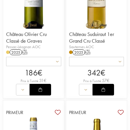
Château Olivier Cru
Château Suduiraut 1er
Classé de Graves
Grand Cru Classé
Pessac-Léognan AOC
Sauternes AOC
2025
T
2025
T
186
€
342
€
31
€
57
€
Prix à l'unité
Prix à l'unité
PRIMEUR
PRIMEUR