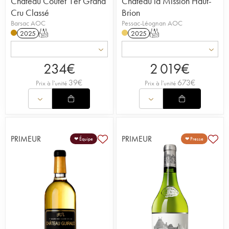
Château Coutet 1er Grand
Château la Mission Haut-
Cru Classé
Brion
Barsac AOC
Pessac-Léognan AOC
2025
T
2025
T
234
€
2 019
€
39
€
673
€
Prix à l'unité
Prix à l'unité
PRIMEUR
PRIMEUR
❤ Équipe
❤ Presse