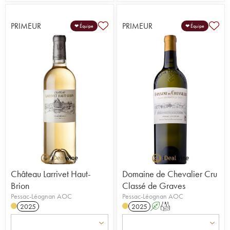
PRIMEUR
PRIMEUR
❤ Équipe
❤ Équipe
Château Larrivet Haut-
Domaine de Chevalier Cru
Brion
Classé de Graves
Pessac-Léognan AOC
Pessac-Léognan AOC
2025
2025
A
T