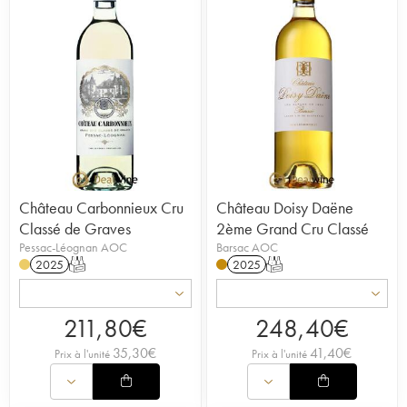
Château Carbonnieux Cru
Château Doisy Daëne
Classé de Graves
2ème Grand Cru Classé
Pessac-Léognan AOC
Barsac AOC
2025
T
2025
T
211,80
€
248,40
€
35,30
€
41,40
€
Prix à l'unité
Prix à l'unité