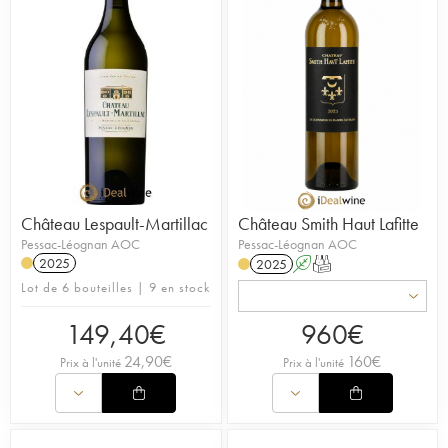
Château Lespault-Martillac
Château Smith Haut Lafitte
Pessac-Léognan AOC
Pessac-Léognan AOC
2025
2025
A
T
Lot de 6 bouteilles | 9 en stock
149,40
€
960
€
24,90
€
160
€
Prix à l'unité
Prix à l'unité