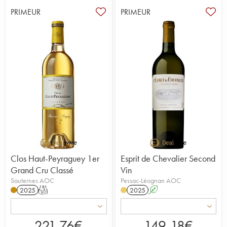
PRIMEUR
PRIMEUR
Clos Haut-Peyraguey 1er
Esprit de Chevalier Second
Grand Cru Classé
Vin
Sauternes AOC
Pessac-Léognan AOC
2025
T
2025
A
221,76
€
149,18
€