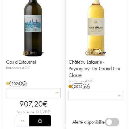
Cos d'Estournel
Château Lafaurie-
Bordeaux AOC
Peyraguey 1er Grand Cru
Classé
Sauternes AOC
2025
T
2025
T
907,20
€
151,20
€
Prix à l'unité
Alerte disponibilité