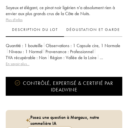
Soyeux et élégant, ce pinot noir ligérien n'a absolument rien à
envier aux plus grands crus de la Côte de Nuits.
Plus d'infos
DESCRIPTION DU LOT
DÉGUSTATION ET GARDE
Quantité :
1 bouteille
Observations :
1 Capsule cire
,
1 Normale
Niveau :
1
Normal
Provenance :
professionnel
TVA récupérable :
non
Région :
Vallée de la Loire
Appellation :
Vin de France
En savoir plus...
Propriétaire :
Jérôme Bretaudeau - Domaine de Bellevue
CONTRÔLÉ, EXPERTISÉ & CERTIFIÉ PAR
IDEALWINE
Posez une question à Margaux, notre
sommelière IA