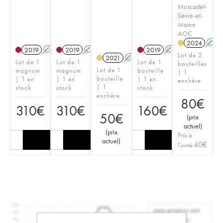
Muscadet-
Sèvre-et-
Maine
AOC
2024
A
2019
A
2019
A
2019
A
Lot de 2
2021
A
Lot de 1
Lot de 1
Lot de 1
bouteilles
Lot de 1
magnum
magnum
bouteille
| 1
bouteille
| 1 en
| 1 en
| 1 en
enchère
| 1
stock
stock
stock
enchère
80
€
310
€
310
€
160
€
50
€
(
prix
actuel
)
(
prix
Prix à
actuel
)
40
€
l'unité