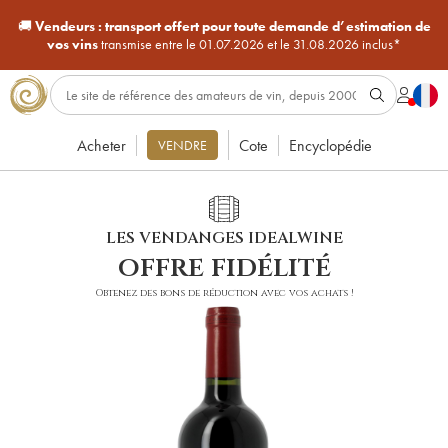
🚚
Vendeurs :
transport offert pour toute demande d’estimation de
vos vins
transmise entre le 01.07.2026 et le 31.08.2026 inclus*
Acheter
Cote
Encyclopédie
VENDRE
LES VENDANGES IDEALWINE
offre fidélité
Obtenez des bons de réduction avec vos achats !