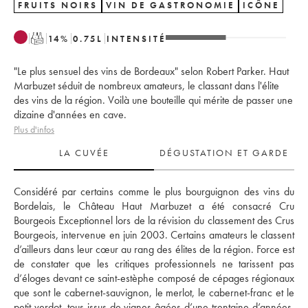
FRUITS NOIRS
VIN DE GASTRONOMIE
ICÔNE
T
14
%
0.75
L
INTENSITÉ
"Le plus sensuel des vins de Bordeaux" selon Robert Parker. Haut
Marbuzet séduit de nombreux amateurs, le classant dans l'élite
des vins de la région. Voilà une bouteille qui mérite de passer une
dizaine d'années en cave.
Plus d'infos
LA CUVÉE
DÉGUSTATION ET GARDE
Considéré par certains comme le plus bourguignon des vins du 
Bordelais, le Château Haut Marbuzet a été consacré Cru 
Bourgeois Exceptionnel lors de la révision du classement des Crus 
Bourgeois, intervenue en juin 2003. Certains amateurs le classent 
d’ailleurs dans leur cœur au rang des élites de la région. Force est 
de constater que les critiques professionnels ne tarissent pas 
d’éloges devant ce saint-estèphe composé de cépages régionaux 
que sont le cabernet-sauvignon, le merlot, le cabernet-franc et le 
petit verdot, tous issus de vignes âgées d’une trentaine d’années, 