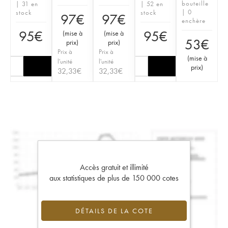
bouteille
| 31 en
| 52 en
| 0
stock
stock
97
€
97
€
enchère
95
€
95
€
(
mise à
(
mise à
53
€
prix
)
prix
)
Prix à
Prix à
(
mise à
l'unité
l'unité
prix
)
32,33
€
32,33
€
Accès gratuit et illimité
aux statistiques de plus de 150 000 cotes
DÉTAILS DE LA COTE