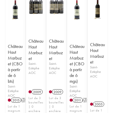
Château
Château
Château
Château
Château
Haut
Haut
Haut
Haut
Haut
Marbuz
Marbuz
Marbuz
Marbuz
Marbuz
et
et
et
et (CBO
et (CBO
Saint-
Saint-
Saint-
Estèphe
Estèphe
à partir
à partir
Estèphe
AOC
AOC
de 6
de 6
AOC
bts)
mgs)
Saint-
Saint-
Estèphe
Estèphe
2009
2009
AOC
AOC
Lot de 3
Lot de 3
2015
T
2011
T
bouteilles
bouteilles
2005
Lot de 1
Lot de 1
| 0
| 0
Lot de 1
magnum
magnum
enchère
enchère