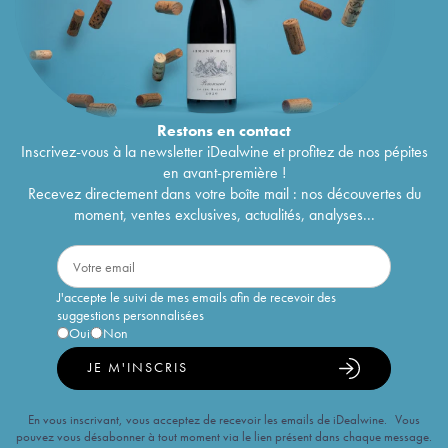
Restons en
contact
Inscrivez-vous à la newsletter iDealwine et profitez de nos pépites
en avant-première !
Recevez directement dans votre boîte mail : nos découvertes du
moment, ventes exclusives, actualités, analyses...
J'accepte le suivi de mes emails afin de recevoir des
suggestions personnalisées
Oui
Non
JE M'INSCRIS
En vous inscrivant, vous acceptez de recevoir les emails de iDealwine. Vous
pouvez vous désabonner à tout moment via le lien présent dans chaque message.