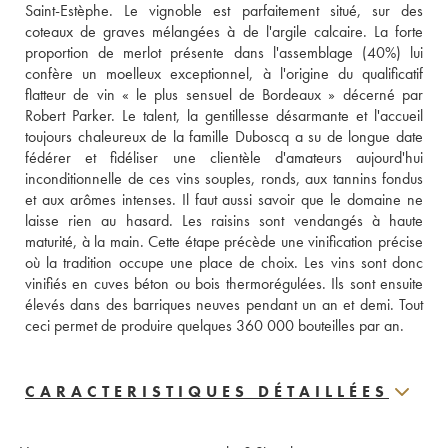
Saint-Estèphe. Le vignoble est parfaitement situé, sur des 
coteaux de graves mélangées à de l'argile calcaire. La forte 
proportion de merlot présente dans l'assemblage (40%) lui 
confère un moelleux exceptionnel, à l'origine du qualificatif 
flatteur de vin « le plus sensuel de Bordeaux » décerné par 
Robert Parker. Le talent, la gentillesse désarmante et l'accueil 
toujours chaleureux de la famille Duboscq a su de longue date 
fédérer et fidéliser une clientèle d'amateurs aujourd'hui 
inconditionnelle de ces vins souples, ronds, aux tannins fondus 
et aux arômes intenses. Il faut aussi savoir que le domaine ne 
laisse rien au hasard. Les raisins sont vendangés à haute 
maturité, à la main. Cette étape précède une vinification précise 
où la tradition occupe une place de choix. Les vins sont donc 
vinifiés en cuves béton ou bois thermorégulées. Ils sont ensuite 
élevés dans des barriques neuves pendant un an et demi. Tout 
ceci permet de produire quelques 360 000 bouteilles par an.
CARACTERISTIQUES DÉTAILLÉES