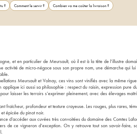
tu ?
Comment le servir ?
Combien va me coûter la livraison ?
e, et en particulier de Meursault, où il est à la tête de l’illustre doma
ne activité de micro-négoce sous son propre nom, une démarche qui lui 
able. 
llations Meursault et Volnay, ces vins sont vinifiés avec la même rigueur
pplique ici aussi sa philosophie : respect du raisin, expression pure du 
 pour laisser les terroirs s’exprimer pleinement, avec des élevages maîtri
nt fraîcheur, profondeur et texture crayeuse. Les rouges, plus rares, tém
et épicée du pinot noir. 
ance d’accéder aux cuvées très convoitées du domaine des Comtes Lafon,
 de ce vigneron d’exception. On y retrouve tout son savoir-faire, son
l.