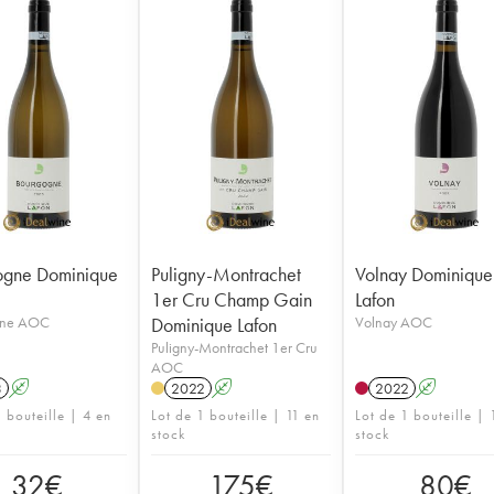
ogne Dominique
Puligny-Montrachet
Volnay Dominique
1er Cru Champ Gain
Lafon
gne AOC
Dominique Lafon
Volnay AOC
Puligny-Montrachet 1er Cru
AOC
3
A
2022
A
2022
A
 bouteille | 4 en
Lot de 1 bouteille | 11 en
Lot de 1 bouteille | 
stock
stock
32
€
175
€
80
€