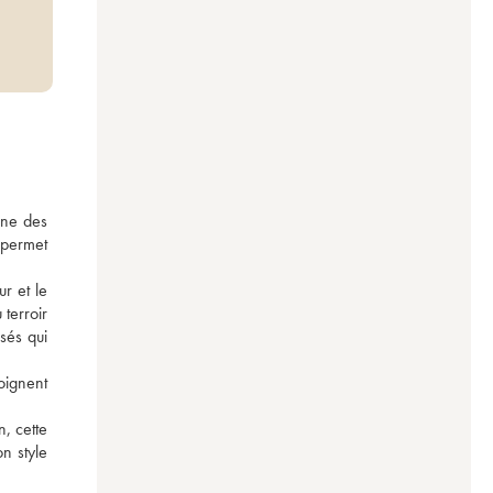
ine des 
permet 
 et le 
terroir 
sés qui 
oignent 
 cette 
 style 