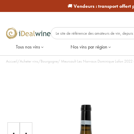
🚚
Vendeurs :
transport offert
Tous nos vins
Nos vins par région
Accueil
/
Acheter vins
/
Bourgogne
/
Meursault Les Na