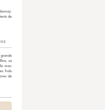
rdonnay
ients de
RDE
grande 
ine, sa 
le avec 
 fruits 
avec de 