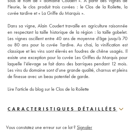
sous le nom de « domaine Coudert ». A partir des vignes de 
Fleurie, le clos produit trois cuvées : le Clos de la Roilette, la 
cuvée tardive et « La Griffe du Marquis ». 
Dans sa vigne, Alain Coudert travaille en agriculture raisonnée 
en respectant la taille historique de la région : la taille gobelet. 
Les vignes oscillent entre 40 ans de moyenne d’âge jusqu’à 70 
ou 80 ans pour la cuvée Tardive. Au chai, la vinification est 
classique et les vins sont élevés en foudres de chêne usagés. Il 
existe une exception pour la cuvée Les Griffes du Marquis pour 
laquelle l’élevage se fait dans des barriques pendant 12 mois. 
Les vins du domaine sont d’une grande qualité, charnus et pleins 
de finesse avec un beau potentiel de garde.
Lire l'article du blog sur le Clos de la Roilette
CARACTERISTIQUES DÉTAILLÉES
Vous constatez une erreur sur ce lot ?
Signaler