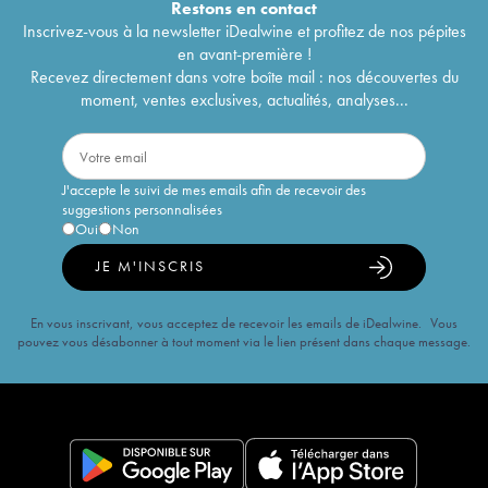
Restons en
contact
Inscrivez-vous à la newsletter iDealwine et profitez de nos pépites
en avant-première !
Recevez directement dans votre boîte mail : nos découvertes du
moment, ventes exclusives, actualités, analyses...
J'accepte le suivi de mes emails afin de recevoir des
suggestions personnalisées
Oui
Non
JE M'INSCRIS
En vous inscrivant, vous acceptez de recevoir les emails de iDealwine. Vous
pouvez vous désabonner à tout moment via le lien présent dans chaque message.