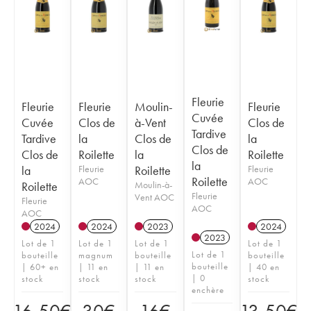
Fleurie
Fleurie
Fleurie
Moulin-
Fleurie
Cuvée
Cuvée
Clos de
à-Vent
Clos de
Tardive
Tardive
la
Clos de
la
Clos de
Clos de
Roilette
la
Roilette
la
la
Fleurie
Roilette
Fleurie
Roilette
AOC
AOC
Roilette
Moulin-à-
Fleurie
Vent AOC
Fleurie
AOC
AOC
2024
2024
2023
2024
2023
Lot de 1
Lot de 1
Lot de 1
Lot de 1
Lot de 1
bouteille
magnum
bouteille
bouteille
bouteille
| 60+ en
| 11 en
| 11 en
| 40 en
| 0
stock
stock
stock
stock
enchère