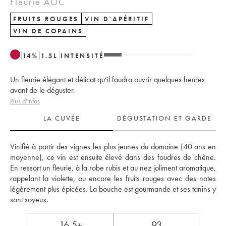
Fleurie AOC
FRUITS ROUGES
VIN D'APÉRITIF
VIN DE COPAINS
14
%
1.5
L
INTENSITÉ
Un fleurie élégant et délicat qu’il faudra ouvrir quelques heures
avant de le déguster.
Plus d'infos
LA CUVÉE
DÉGUSTATION ET GARDE
Vinifié à partir des vignes les plus jeunes du domaine (40 ans en 
moyenne), ce vin est ensuite élevé dans des foudres de chêne. 
En ressort un fleurie, à la robe rubis et au nez joliment aromatique, 
rappelant la violette, ou encore les fruits rouges avec des notes 
légèrement plus épicées. La bouche est gourmande et ses tanins y 
sont soyeux.
16.5+
93