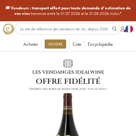
🚚
Vendeurs :
transport offert pour toute demande d’estimation de
vos vins
transmise entre le 01.07.2026 et le 31.08.2026 inclus*
Acheter
Cote
Encyclopédie
VENDRE
LES VENDANGES IDEALWINE
offre fidélité
Obtenez des bons de réduction avec vos achats !