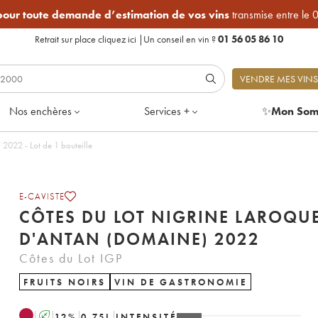
 pour toute demande d’estimation de vos vins
transmise entre le 
Retrait sur place
cliquez ici
|
Un conseil en vin ?
01 56 05 86 10
VENDRE MES VINS
Nos enchères
Services +
✨
Mon Som
Côtes du Lot Nigrine Laroque d'Antan (Domaine) 2022 - Lot de 1 bouteille
E-CAVISTE
CÔTES DU LOT NIGRINE LAROQU
D'ANTAN (DOMAINE) 2022
Côtes du Lot IGP
FRUITS NOIRS
VIN DE GASTRONOMIE
A
12
%
0.75
L
INTENSITÉ