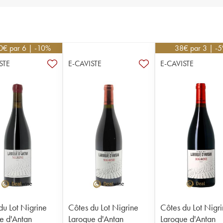
0
€
par 6 | -10%
38
€
par 3 | -
STE
E-CAVISTE
E-CAVISTE
du Lot Nigrine
Côtes du Lot Nigrine
Côtes du Lot Nigr
e d'Antan
Laroque d'Antan
Laroque d'Antan