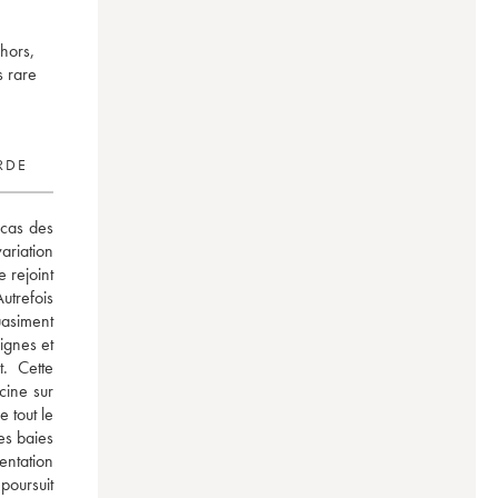
ahors,
s rare
RDE
cas des 
riation 
rejoint 
trefois 
uasiment 
gnes et 
. Cette 
ine sur 
 tout le 
s baies 
ntation 
oursuit 