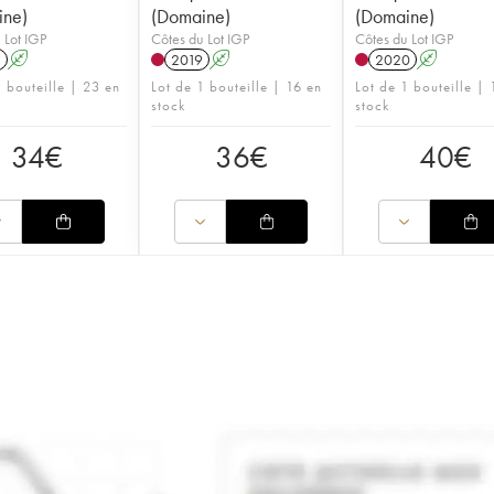
ine)
(Domaine)
(Domaine)
 Lot IGP
Côtes du Lot IGP
Côtes du Lot IGP
1
A
2019
A
2020
A
1 bouteille | 23 en
Lot de 1 bouteille | 16 en
Lot de 1 bouteille | 
stock
stock
34
€
36
€
40
€