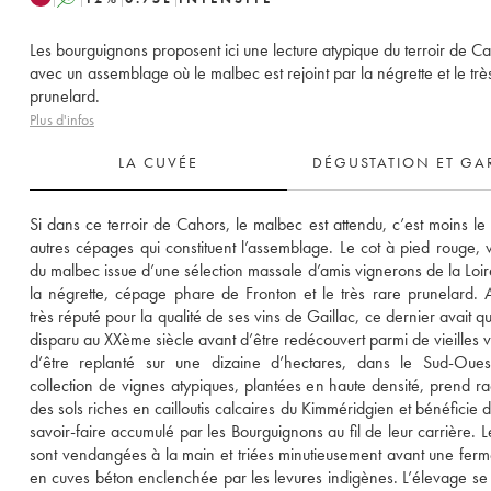
Les bourguignons proposent ici une lecture atypique du terroir de C
avec un assemblage où le malbec est rejoint par la négrette et le trè
prunelard.
Plus d'infos
LA CUVÉE
DÉGUSTATION ET GA
Si dans ce terroir de Cahors, le malbec est attendu, c’est moins le 
autres cépages qui constituent l’assemblage. Le cot à pied rouge, va
du malbec issue d’une sélection massale d’amis vignerons de la Loire 
la négrette, cépage phare de Fronton et le très rare prunelard. Au
très réputé pour la qualité de ses vins de Gaillac, ce dernier avait q
disparu au XXème siècle avant d’être redécouvert parmi de vieilles vi
d’être replanté sur une dizaine d’hectares, dans le Sud-Ouest
collection de vignes atypiques, plantées en haute densité, prend rac
des sols riches en cailloutis calcaires du Kimméridgien et bénéficie de
savoir-faire accumulé par les Bourguignons au fil de leur carrière. Le
sont vendangées à la main et triées minutieusement avant une ferme
en cuves béton enclenchée par les levures indigènes. L’élevage se p