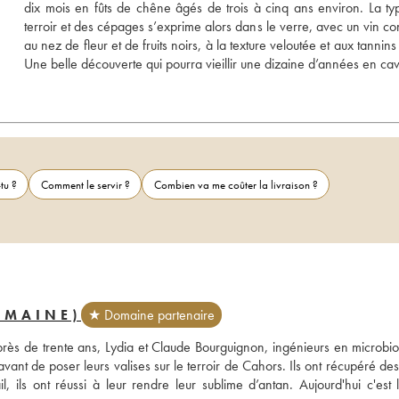
dix mois en fûts de chêne âgés de trois à cinq ans environ. La typi
terroir et des cépages s’exprime alors dans le verre, avec un vin con
au nez de fleur et de fruits noirs, à la texture veloutée et aux tannins
Une belle découverte qui pourra vieillir une dizaine d’années en ca
tu ?
Comment le servir ?
Combien va me coûter la livraison ?
OMAINE)
★ Domaine partenaire
rès de trente ans, Lydia et Claude Bourguignon, ingénieurs en microbiol
ant de poser leurs valises sur le terroir de Cahors. Ils ont récupéré des 
ls ont réussi à leur rendre leur sublime d’antan. Aujourd'hui c'est leu