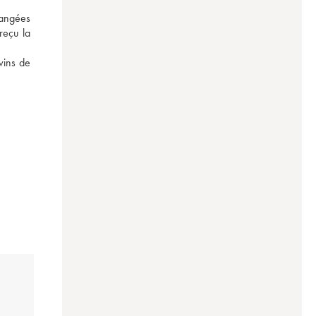
angées 
eçu la 
vins de 