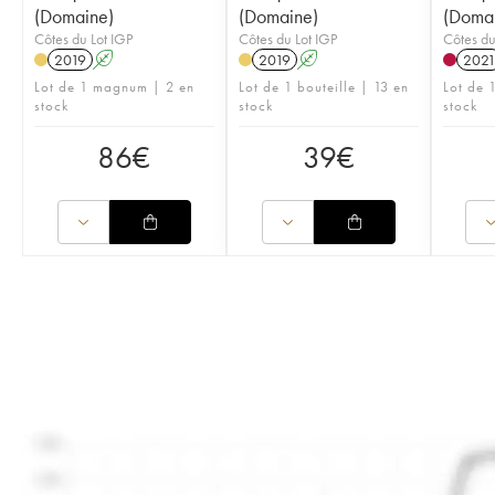
(Domaine)
(Domaine)
(Doma
Côtes du Lot IGP
Côtes du Lot IGP
Côtes du
2019
A
2019
A
202
Lot de 1 magnum | 2 en
Lot de 1 bouteille | 13 en
Lot de 
stock
stock
stock
86
€
39
€