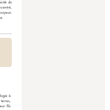
cité du 
centré, 
 soyeux. 
ve.
ogie à 
terres, 
r fils 