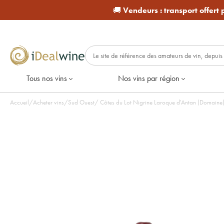
🚚
Vendeurs :
transport offert
Tous nos vins
Nos vins par région
Accueil
/
Acheter vins
/
Sud Ouest
/