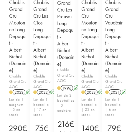
Chablis
Chablis
Chablis
Chablis
Grand
Grand
Grand
Grand
Grand
Cru Les
Cru
Cru Les
Cru
Cru
Preuses
Mouton
Clos
Mouton
Vaudésir
Long
ne Long
Long
ne Long
Long
Depaqui
Depaqui
Depaqui
Depaqui
Depaqui
t -
t -
t -
t -
t -
Albert
Albert
Albert
Albert
Albert
Bichot
Bichot
Bichot
Bichot
Bichot
(Domain
(Domain
(Domain
(Domain
(Domain
e)
e)
e)
e)
e)
Chablis
Grand Cru
Chablis
Chablis
Chablis
Chablis
AOC
Grand Cru
Grand Cru
Grand Cru
Grand Cru
AOC
AOC
AOC
AOC
1996
A
2023
A
2022
A
2023
A
2021
A
Lot de 3
Lot de 1
Lot de 1
Lot de 1
Lot de 1
bouteilles
magnum
bouteille
bouteille
bouteille
| 0
| 5 en
| 17 en
| 22 en
| 6 en
enchère
stock
stock
stock
stock
216
€
290
€
75
€
140
€
79
€
(
mise à