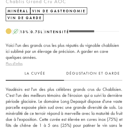
Chablis Grand Cru AOC
MINÉRAL
VIN DE GASTRONOMIE
VIN DE GARDE
A
13
%
0.75
L
INTENSITÉ
Voici l'un des grands crus les plus réputés du vignoble chablisien
ici sublimé par un élevage de précision. A garder en cave
quelques années.
Plus d'infos
LA CUVÉE
DÉGUSTATION ET GARDE
Vaudésirs est l'un des plus célèbres grands crus du Chablisien. 
C'est l'un des meilleurs témoins de l'érosion qui a suivi la dernière 
période glaciaire. Le domaine Long Depaquit dispose d'une vaste 
parcelle exposée plein sud avec une grande diversité de sols. La 
minéralité de ce terroir répond à merveille avec la maturité du fruit 
due à l'exposition. Cette cuvée est élevée en cuves inox (75%) et 
fûts de chêne de 1 à 5 ans (25%) pour patiner le vin sans le 