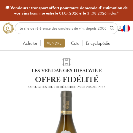
🚚
Vendeurs :
transport offert pour toute demande d’estimation de
vos vins
transmise entre le 01.07.2026 et le 31.08.2026 inclus*
Acheter
Cote
Encyclopédie
VENDRE
LES VENDANGES IDEALWINE
offre fidélité
Obtenez des bons de réduction avec vos achats !