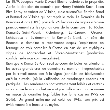
En 1879, Jacques-Marie Duvault Blochet achète cette propriété. 
Après la direction du domaine par Henry-Frédéric Roch, Lalou 
Bize-Leroy et Aubert de Villaine, c'est aujourd'hui Perrine Fenal 
et Bertand de Villaine qui ont repris la main. Le Domaine de la 
Romanée-Conti (DRC) possède 25 hectares de vignes à Vosne 
principalement sur les grands crus de la commune : La Tâche, 
Romanée-Saint-Vivant, Richebourg, Echézeaux, Grands-
Echézeaux et évidemment la Romanée-Conti. En côte de 
Beaune le domaine a récemment acquis l'exploitation en 
fermage de trois parcelles à Corton en plus de ses mythiques 
vignes de Montrachet et Bâtard-Montrachet (production 
confidentielle non commercialisée).
Bien que la Romanée-Conti soit au coeur de toutes les attentions, 
les autres grands crus du domaine se montrent irréprochables 
par le travail mené tant à la vigne (conduite en biodynamie) 
qu'à la cuverie, (où la vinification de vendanges entières est 
pratiquée). Les rendements sont extrêmement faibles et certains 
vins comme le montrachet ne sont pas millésimés chaque année 
en raison de quantités trop faibles (ce fut le cas en 1992 ou 
2016). Un grand millésime est celui de 1945, son prix est 
évidemment à la hauteur du mythe.