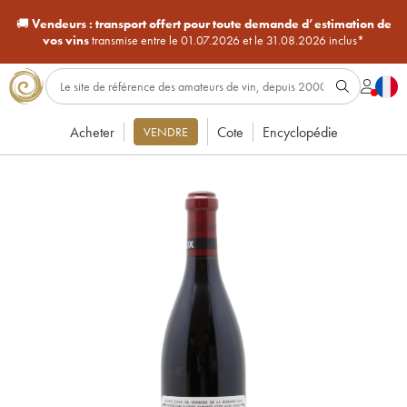
🚚
Vendeurs :
transport offert pour toute demande d’estimation de
vos vins
transmise entre le 01.07.2026 et le 31.08.2026 inclus*
Acheter
Cote
Encyclopédie
VENDRE