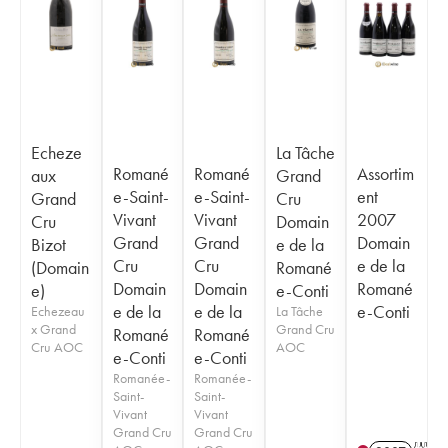
Echeze
La Tâche
Romané
Romané
Assortim
aux
Grand
e-Saint-
e-Saint-
ent
Grand
Cru
Vivant
Vivant
2007
Cru
Domain
Grand
Grand
Domain
Bizot
e de la
Cru
Cru
e de la
(Domain
Romané
Domain
Domain
Romané
e)
e-Conti
e de la
e de la
e-Conti
Echezeau
La Tâche
x Grand
Grand Cru
Romané
Romané
Cru AOC
AOC
e-Conti
e-Conti
Romanée-
Romanée-
Saint-
Saint-
Vivant
Vivant
Grand Cru
Grand Cru