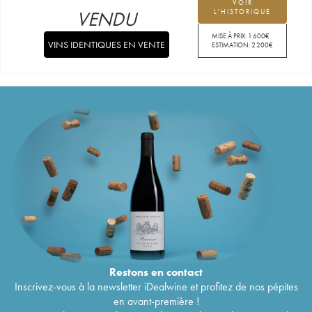
VOIR
VENDU
L'HISTORIQUE
MISE À PRIX:
1 600
€
VINS IDENTIQUES EN VENTE
ESTIMATION:
2 200
€
Restons en
contact
Inscrivez-vous à la newsletter iDealwine et profitez de nos pépites
en avant-première !