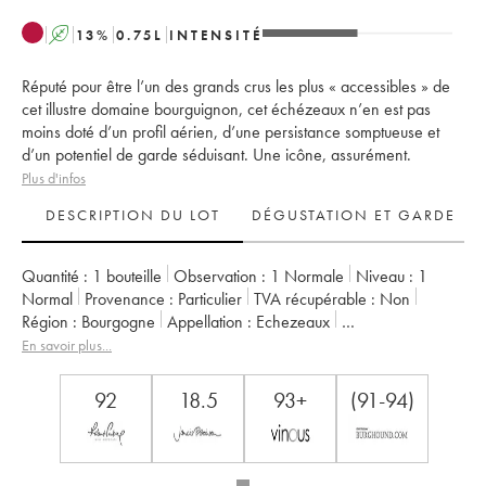
A
13
%
0.75
L
INTENSITÉ
Réputé pour être l’un des grands crus les plus « accessibles » de
cet illustre domaine bourguignon, cet échézeaux n’en est pas
moins doté d’un profil aérien, d’une persistance somptueuse et
d’un potentiel de garde séduisant. Une icône, assurément.
Plus d'infos
DESCRIPTION DU LOT
DÉGUSTATION ET GARDE
Quantité :
1 bouteille
Observation :
1 Normale
Niveau :
1
Normal
Provenance :
particulier
TVA récupérable :
non
Région :
Bourgogne
Appellation :
Echezeaux
Classement :
Grand Cru
En savoir plus...
Propriétaire :
Domaine de la Romanée-Conti
92
18.5
93+
(91-94)