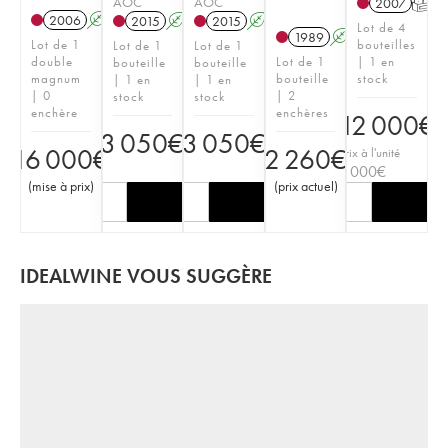
AOC
AOC
2007
T
2006
A
K
2015
A
2015
A
Lot de 4
1989
A
Lot de 1
bouteilles
Lot de 1
Lot de 1
double
Lot de 1
| 1 en
bouteille
bouteille
magnum
bouteille
stock
| 1 en
| 1 en
| 0
| 2
stock
stock
enchère
enchères
12 000
€
3 050
€
3 050
€
16 000
€
2 260
€
Prix à l'unité
3 000
€
(
mise à prix
)
(
prix actuel
)
IDEALWINE VOUS SUGGÈRE