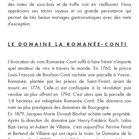
des notes de sous-bois et de truffe noir en vieillissant. Nous 
apprécions ses tanins soyeux et sa grande persistance qui 
permet de très beaux mariages gastronomiques avec des mets 
d'exception.
LE DOMAINE LA ROMANÉE-CONTI
L'évocation du nom Romanée-Conti suffit à faire frémir n'importe 
quel amateur de vins à travers le monde. En 1760, le prince 
Louis-François de Bourbon-Conti rachète une parcelle à Vosne-
Romanée, plantée par les prieurs de Saint-Vivant, avant de 
mourir en 1776. Celle-ci est confisquée à la révolution puis 
vendue au plus offrant en 1794. C'est alors que la parcelle de 
1,8 hectares est rebaptisée Romanée-Conti. Elle donnera son 
nom au plus prestigieux des domaines de Bourgogne.
En 1879, Jacques-Marie Duvault Blochet achète cette propriété. 
Après la direction du domaine par Henry-Frédéric Roch, Lalou 
Bize-Leroy et Aubert de Villaine, c'est aujourd'hui Perrine Fenal 
et Bertand de Villaine qui ont repris la main. Le Domaine de la 