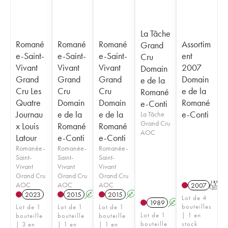
La Tâche
Romané
Romané
Romané
Assortim
Grand
e-Saint-
e-Saint-
e-Saint-
ent
Cru
Vivant
Vivant
Vivant
2007
Domain
Grand
Grand
Grand
Domain
e de la
Cru Les
Cru
Cru
e de la
Romané
Quatre
Domain
Domain
Romané
e-Conti
Journau
e de la
e de la
e-Conti
La Tâche
Grand Cru
x Louis
Romané
Romané
AOC
Latour
e-Conti
e-Conti
Romanée-
Romanée-
Romanée-
Saint-
Saint-
Saint-
Vivant
Vivant
Vivant
Grand Cru
Grand Cru
Grand Cru
AOC
AOC
AOC
2007
T
2023
2015
A
2015
A
Lot de 4
1989
A
bouteilles
Lot de 1
Lot de 1
Lot de 1
Lot de 1
| 1 en
bouteille
bouteille
bouteille
bouteille
stock
| 3 en
| 1 en
| 1 en