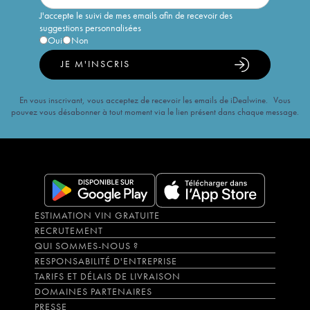
J'accepte le suivi de mes emails afin de recevoir des
suggestions personnalisées
Oui
Non
JE M'INSCRIS
En vous inscrivant, vous acceptez de recevoir les emails de iDealwine. Vous
pouvez vous désabonner à tout moment via le lien présent dans chaque message.
ESTIMATION VIN GRATUITE
RECRUTEMENT
QUI SOMMES-NOUS ?
RESPONSABILITÉ D'ENTREPRISE
TARIFS ET DÉLAIS DE LIVRAISON
DOMAINES PARTENAIRES
PRESSE