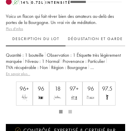
A
14
%
0.75
L
INTENSITÉ
Voicu un flacon qui fait rêver bien des amateurs au-delà des
portes de la Bourgogne. Un vrai vin de méditation.
Plus d'infos
DESCRIPTION DU LOT
DÉGUSTATION ET GARDE
Quantité :
1 bouteille
Observation :
1 Étiquette très légèrement
marquée
Niveau :
1
Normal
Provenance :
particulier
TVA récupérable :
non
Région :
Bourgogne
Appellation :
Romanée-Saint-Vivant
Classement :
Grand Cru
En savoir plus...
Propriétaire :
Domaine de la Romanée-Conti
96+
96
18
97+
96
97.5
CONTRÔLÉ, EXPERTISÉ & CERTIFIÉ PAR