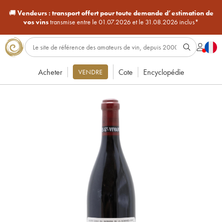
🚚
Vendeurs :
transport offert pour toute demande d’estimation de
vos vins
transmise entre le 01.07.2026 et le 31.08.2026 inclus*
Acheter
Cote
Encyclopédie
VENDRE