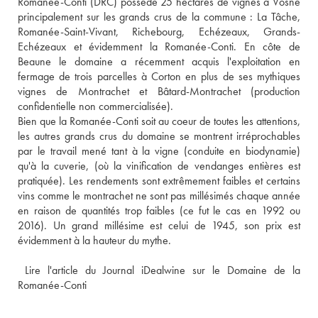
Romanée-Conti (DRC) possède 25 hectares de vignes à Vosne 
principalement sur les grands crus de la commune : La Tâche, 
Romanée-Saint-Vivant, Richebourg, Echézeaux, Grands-
Echézeaux et évidemment la Romanée-Conti. En côte de 
Beaune le domaine a récemment acquis l'exploitation en 
fermage de trois parcelles à Corton en plus de ses mythiques 
vignes de Montrachet et Bâtard-Montrachet (production 
confidentielle non commercialisée).
Bien que la Romanée-Conti soit au coeur de toutes les attentions, 
les autres grands crus du domaine se montrent irréprochables 
par le travail mené tant à la vigne (conduite en biodynamie) 
qu'à la cuverie, (où la vinification de vendanges entières est 
pratiquée). Les rendements sont extrêmement faibles et certains 
vins comme le montrachet ne sont pas millésimés chaque année 
en raison de quantités trop faibles (ce fut le cas en 1992 ou 
2016). Un grand millésime est celui de 1945, son prix est 
évidemment à la hauteur du mythe.
 Lire l'article du Journal iDealwine sur le Domaine de la 
Romanée-Conti