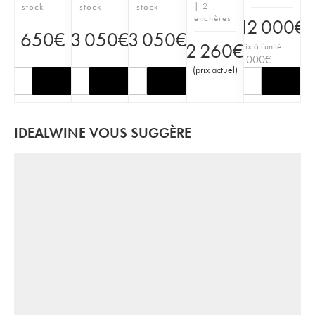
| 2
stock
stock
stock
enchères
12 000
€
650
€
3 050
€
3 050
€
2 260
€
Prix à l'unité
3 000
€
(
prix actuel
)
IDEALWINE VOUS SUGGÈRE