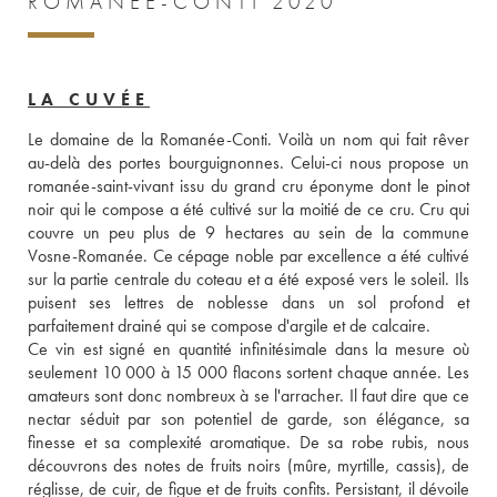
ROMANÉE-CONTI 2020
LA CUVÉE
Le domaine de la Romanée-Conti. Voilà un nom qui fait rêver 
au-delà des portes bourguignonnes. Celui-ci nous propose un 
romanée-saint-vivant issu du grand cru éponyme dont le pinot 
noir qui le compose a été cultivé sur la moitié de ce cru. Cru qui 
couvre un peu plus de 9 hectares au sein de la commune 
Vosne-Romanée. Ce cépage noble par excellence a été cultivé 
sur la partie centrale du coteau et a été exposé vers le soleil. Ils 
puisent ses lettres de noblesse dans un sol profond et 
parfaitement drainé qui se compose d'argile et de calcaire. 
Ce vin est signé en quantité infinitésimale dans la mesure où 
seulement 10 000 à 15 000 flacons sortent chaque année. Les 
amateurs sont donc nombreux à se l'arracher. Il faut dire que ce 
nectar séduit par son potentiel de garde, son élégance, sa 
finesse et sa complexité aromatique. De sa robe rubis, nous 
découvrons des notes de fruits noirs (mûre, myrtille, cassis), de 
réglisse, de cuir, de figue et de fruits confits. Persistant, il dévoile 