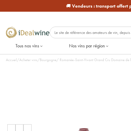
🚚
Vendeurs :
transport offert
Tous nos vins
Nos vins par région
Accueil
/
Acheter vins
/
Bourgogne
/