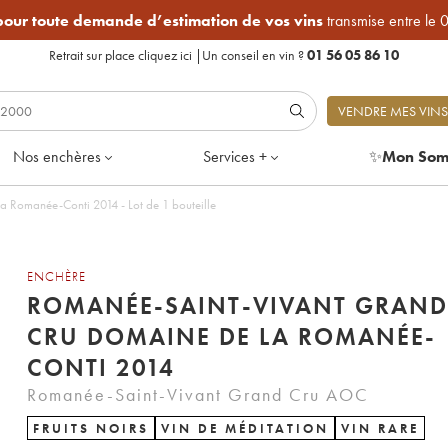
 pour toute demande d’estimation de vos vins
transmise entre le 
Retrait sur place
cliquez ici
|
Un conseil en vin ?
01 56 05 86 10
VENDRE MES VINS
Nos enchères
Services +
✨
Mon Som
Romanée-Saint-Vivant Grand Cru Domaine de la Romanée-Conti 2014 - Lot de 1 bouteille
ENCHÈRE
ROMANÉE-SAINT-VIVANT GRAND
CRU DOMAINE DE LA ROMANÉE-
CONTI 2014
Romanée-Saint-Vivant Grand Cru AOC
FRUITS NOIRS
VIN DE MÉDITATION
VIN RARE