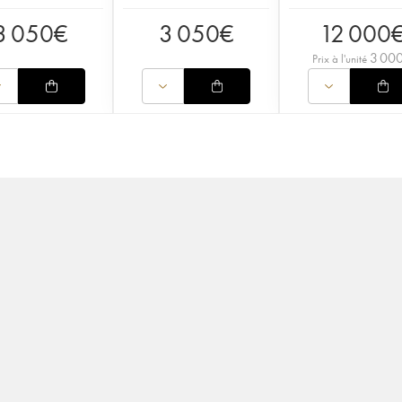
3 050
€
3 050
€
12 000
3 00
Prix à l'unité