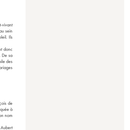
vivant 
u sein 
l. Ils 
t donc 
 De sa 
ile des 
riages 
ois de 
quée à 
on nom 
Aubert 