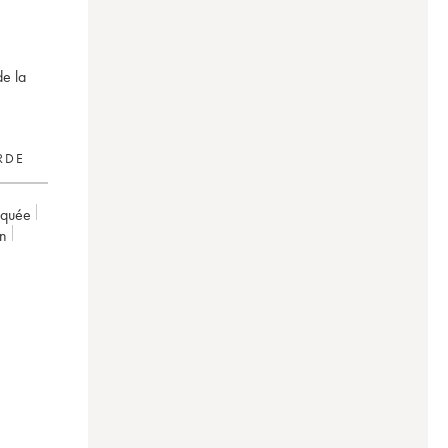
de la
RDE
rquée
on
nti