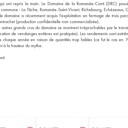
ine qui ont repris la main. Le Domaine de la Romanée-Conti (DRC) poss
 la commune : La Tâche, Romanée-Saint-Vivant, Richebourg, Echézeaux, 
domaine a récemment acquis l'exploitation en fermage de trois parce
trachet (production confidentielle non commercialisée).
s autres grands crus du domaine se montrent irréprochables par le travai
ification de vendanges entières est pratiquée). Les rendements sont extrê
s chaque année en raison de quantités trop faibles (ce fut le cas en 1
t à la hauteur du mythe.
nti