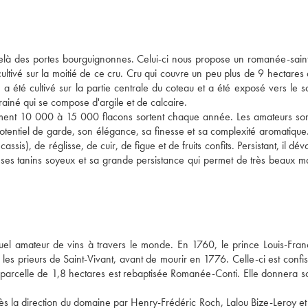
là des portes bourguignonnes. Celui-ci nous propose un romanée-saint-
ltivé sur la moitié de ce cru. Cru qui couvre un peu plus de 9 hectares a
cultivé sur la partie centrale du coteau et a été exposé vers le solei
rainé qui se compose d'argile et de calcaire. 
lement 10 000 à 15 000 flacons sortent chaque année. Les amateurs son
potentiel de garde, son élégance, sa finesse et sa complexité aromatique.
sis), de réglisse, de cuir, de figue et de fruits confits. Persistant, il dévo
s ses tanins soyeux et sa grande persistance qui permet de très beaux ma
uel amateur de vins à travers le monde. En 1760, le prince Louis-Franç
s prieurs de Saint-Vivant, avant de mourir en 1776. Celle-ci est confis
la parcelle de 1,8 hectares est rebaptisée Romanée-Conti. Elle donnera s
s la direction du domaine par Henry-Frédéric Roch, Lalou Bize-Leroy et 