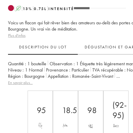
A
13
%
0.75
L
INTENSITÉ
Voicu un flacon qui fait rêver bien des amateurs au-delà des portes 
Bourgogne. Un vrai vin de méditation.
Plus d'infos
DESCRIPTION DU LOT
DÉGUSTATION ET GA
Quantité :
1 bouteille
Observation :
1 Étiquette très légèrement ma
Niveau :
1
Normal
Provenance :
particulier
TVA récupérable :
n
Région :
Bourgogne
Appellation :
Romanée-Saint-Vivant
Classement :
Grand Cru
Propriétaire :
Domaine de la Romanée-Co
En savoir plus...
(92-
95
18.5
98
95)