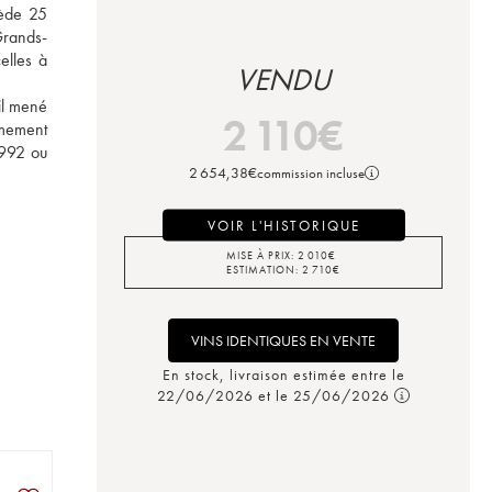
ède 25 
Grands-
lles à 
VENDU
l mené 
2 110
€
mement 
992 ou 
2 654,38
€
commission incluse
VOIR L'HISTORIQUE
MISE À PRIX:
2 010
€
ESTIMATION:
2 710
€
VINS IDENTIQUES EN VENTE
En stock, livraison estimée entre le
22/06/2026 et le 25/06/2026