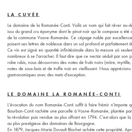
LA CUVÉE
Le domaine de la Romanée-Conti. Voilà un nom qui fait rêver au-de
issu du grand cru éponyme dont le pinot noir qui le compose a été cu
de la commune Vosne-Romanée. Ce cépage noble par excellence a été 
puisent ses lettres de noblesse dans un sol profond et parfaitement d
Ce vin est signé en quantité infinitésimale dans la mesure où seu
nombreux à se l'arracher. Il faut dire que ce nectar séduit par son 
robe rubis, nous découvrons des notes de fruits noirs (mûre, myrtille, cas
notes de sous-bois et de truffe noir en vieillissant. Nous apprécion
gastronomiques avec des mets d'exception.
LE DOMAINE LA ROMANÉE-CONTI
L'évocation du nom Romanée-Conti suffit à faire frémir n'importe q
Bourbon-Conti rachète une parcelle à Vosne-Romanée, plantée par le
la révolution puis vendue au plus offrant en 1794. C'est alors que 
au plus prestigieux des domaines de Bourgogne.
En 1879, Jacques-Marie Duvault Blochet achète cette propriété. Aprè