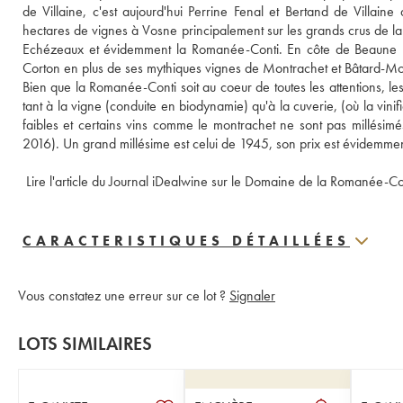
de Villaine, c'est aujourd'hui Perrine Fenal et Bertand de Villa
hectares de vignes à Vosne principalement sur les grands crus de
Echézeaux et évidemment la Romanée-Conti. En côte de Beaune le 
Corton en plus de ses mythiques vignes de Montrachet et Bâtard-Mon
Bien que la Romanée-Conti soit au coeur de toutes les attentions, le
tant à la vigne (conduite en biodynamie) qu'à la cuverie, (où la vin
faibles et certains vins comme le montrachet ne sont pas millésimé
2016). Un grand millésime est celui de 1945, son prix est évidemmen
 Lire l'article du Journal iDealwine sur le Domaine de la Romanée-Co
CARACTERISTIQUES DÉTAILLÉES
Vous constatez une erreur sur ce lot ?
Signaler
LOTS SIMILAIRES