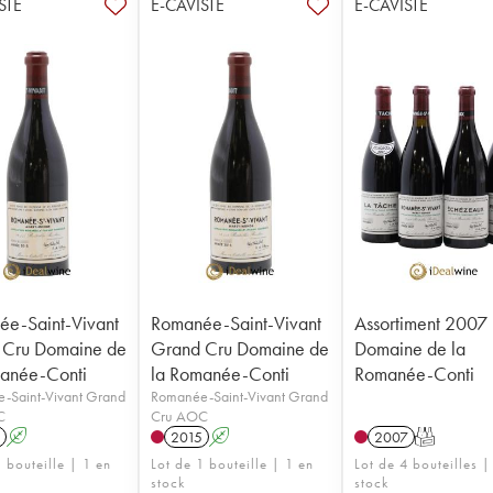
STE
E-CAVISTE
E-CAVISTE
e-Saint-Vivant
Romanée-Saint-Vivant
Assortiment 2007
 Cru Domaine de
Grand Cru Domaine de
Domaine de la
anée-Conti
la Romanée-Conti
Romanée-Conti
-Saint-Vivant Grand
Romanée-Saint-Vivant Grand
C
Cru AOC
A
2015
A
2007
T
 bouteille | 1 en
Lot de 1 bouteille | 1 en
Lot de 4 bouteilles |
stock
stock