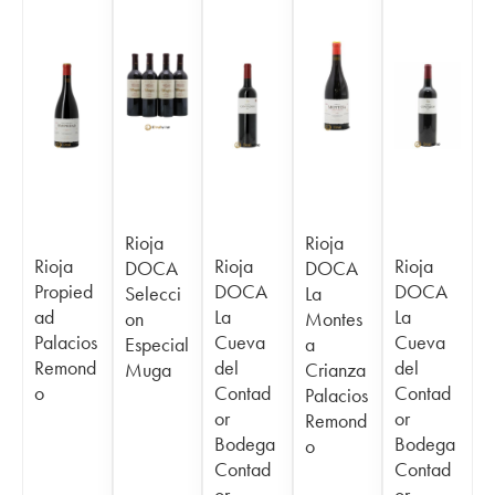
Rioja
Rioja
Rioja
Rioja
Rioja
DOCA
DOCA
Propied
DOCA
DOCA
Selecci
La
ad
La
La
on
Montes
Palacios
Cueva
Cueva
Especial
a
Remond
del
del
Muga
Crianza
o
Contad
Contad
Palacios
or
or
Remond
Bodega
Bodega
o
Contad
Contad
or -
or -