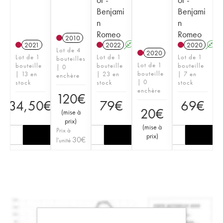
Benjami
Benjami
n
n
Romeo
Romeo
2010
2021
2022
A
2020
A
Lot de 4
2020
Lot de 1
Lot de 1
Lot de 1
bouteilles
Lot de 1
bouteille
bouteille
bouteille
| 0
bouteille
| 13 en
| 23 en
| 7 en
enchère
| 0
stock
stock
stock
enchère
120
€
34,50
€
79
€
69
€
20
€
(
mise à
prix
)
(
mise à
Prix à
prix
)
30
€
l'unité