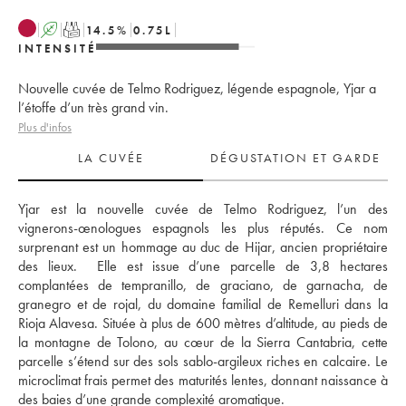
A
T
14.5
%
0.75
L
INTENSITÉ
Nouvelle cuvée de Telmo Rodriguez, légende espagnole, Yjar a
l’étoffe d’un très grand vin.
Plus d'infos
LA CUVÉE
DÉGUSTATION ET GARDE
Yjar est la nouvelle cuvée de Telmo Rodriguez, l’un des 
vignerons-œnologues espagnols les plus réputés. Ce nom 
surprenant est un hommage au duc de Hijar, ancien propriétaire 
des lieux.  Elle est issue d’une parcelle de 3,8 hectares 
complantées de tempranillo, de graciano, de garnacha, de 
granegro et de rojal, du domaine familial de Remelluri dans la 
Rioja Alavesa. Située à plus de 600 mètres d’altitude, au pieds de 
la montagne de Tolono, au cœur de la Sierra Cantabria, cette 
parcelle s’étend sur des sols sablo-argileux riches en calcaire. Le 
microclimat frais permet des maturités lentes, donnant naissance à 
des baies d’une grande complexité aromatique. 