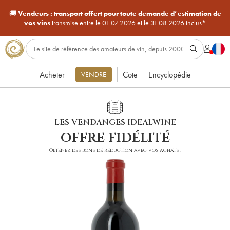
🚚
Vendeurs :
transport offert pour toute demande d’estimation de
vos vins
transmise entre le 01.07.2026 et le 31.08.2026 inclus*
Acheter
Cote
Encyclopédie
VENDRE
LES VENDANGES IDEALWINE
offre fidélité
Obtenez des bons de réduction avec vos achats !