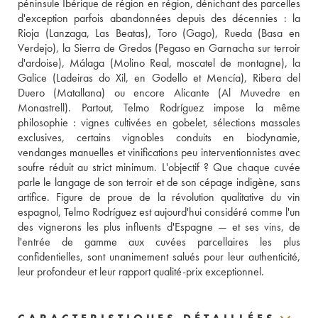
péninsule Ibérique de région en région, dénichant des parcelles 
d'exception parfois abandonnées depuis des décennies : la 
Rioja (Lanzaga, Las Beatas), Toro (Gago), Rueda (Basa en 
Verdejo), la Sierra de Gredos (Pegaso en Garnacha sur terroir 
d'ardoise), Málaga (Molino Real, moscatel de montagne), la 
Galice (Ladeiras do Xil, en Godello et Mencía), Ribera del 
Duero (Matallana) ou encore Alicante (Al Muvedre en 
Monastrell). Partout, Telmo Rodríguez impose la même 
philosophie : vignes cultivées en gobelet, sélections massales 
exclusives, certains vignobles conduits en biodynamie, 
vendanges manuelles et vinifications peu interventionnistes avec 
soufre réduit au strict minimum. L'objectif ? Que chaque cuvée 
parle le langage de son terroir et de son cépage indigène, sans 
artifice. Figure de proue de la révolution qualitative du vin 
espagnol, Telmo Rodríguez est aujourd'hui considéré comme l'un 
des vignerons les plus influents d'Espagne — et ses vins, de 
l'entrée de gamme aux cuvées parcellaires les plus 
confidentielles, sont unanimement salués pour leur authenticité, 
leur profondeur et leur rapport qualité-prix exceptionnel.