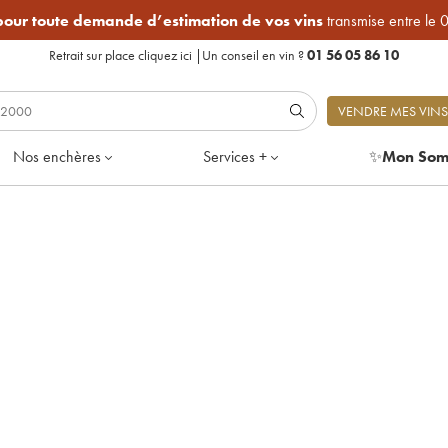
 pour toute demande d’estimation de vos vins
transmise entre le 
Retrait sur place
cliquez ici
|
Un conseil en vin ?
01 56 05 86 10
VENDRE MES VINS
Nos enchères
Services +
✨
Mon Som