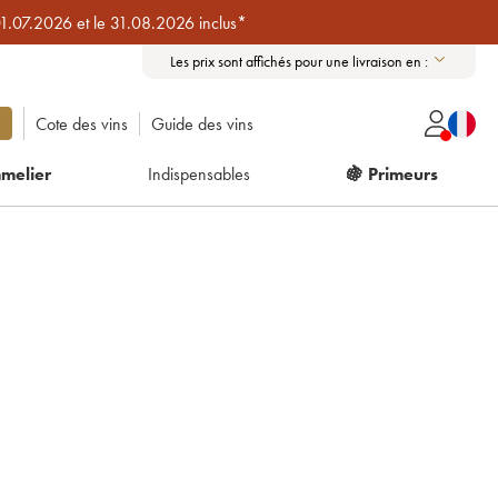
01.07.2026 et le 31.08.2026 inclus*
Les prix sont affichés pour une livraison en :
Cote des vins
Guide des vins
melier
Indispensables
🍇 Primeurs