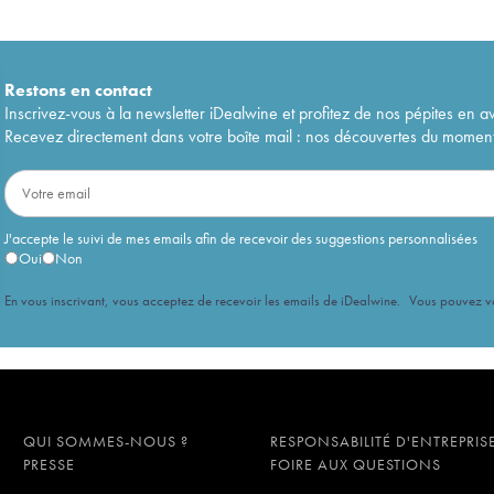
Restons en
contact
Inscrivez-vous à la newsletter iDealwine et profitez de nos pépites en a
Recevez directement dans votre boîte mail : nos découvertes du moment, 
J'accepte le suivi de mes emails afin de recevoir des suggestions personnalisées
Oui
Non
En vous inscrivant, vous acceptez de recevoir les emails de iDealwine. Vous pouvez 
QUI SOMMES-NOUS ?
RESPONSABILITÉ D'ENTREPRIS
PRESSE
FOIRE AUX QUESTIONS