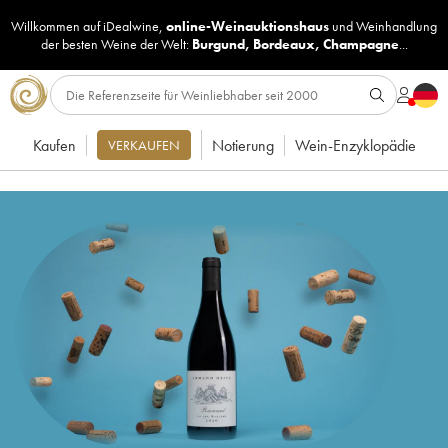
Willkommen auf iDealwine,
online-Weinauktionshaus
und
Weinhandlung
der besten Weine der Welt:
Burgund
,
Bordeaux
,
Champagne
...
Kaufen
Notierung
Wein-Enzyklopädie
VERKAUFEN