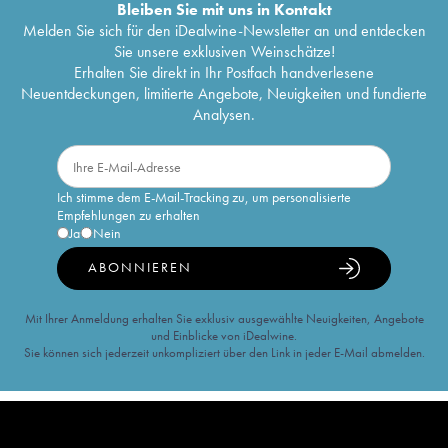
Bleiben Sie mit uns in Kontakt
Melden Sie sich für den iDealwine-Newsletter an und entdecken
Sie unsere exklusiven Weinschätze!
Erhalten Sie direkt in Ihr Postfach handverlesene
Neuentdeckungen, limitierte Angebote, Neuigkeiten und fundierte
Analysen.
Ich stimme dem E-Mail-Tracking zu, um personalisierte
Empfehlungen zu erhalten
Ja
Nein
ABONNIEREN
Mit Ihrer Anmeldung erhalten Sie exklusiv ausgewählte Neuigkeiten, Angebote
und Einblicke von iDealwine.
Sie können sich jederzeit unkompliziert über den Link in jeder E-Mail abmelden.