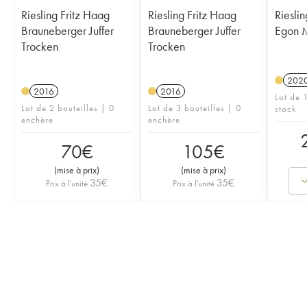
Riesling Fritz Haag
Riesling Fritz Haag
Riesli
Brauneberger Juffer
Brauneberger Juffer
Egon M
Trocken
Trocken
202
2016
2016
Lot de 
Lot de 2 bouteilles | 0
Lot de 3 bouteilles | 0
stock
enchère
enchère
70
€
105
€
(
mise à prix
)
(
mise à prix
)
35
€
35
€
Prix à l'unité
Prix à l'unité