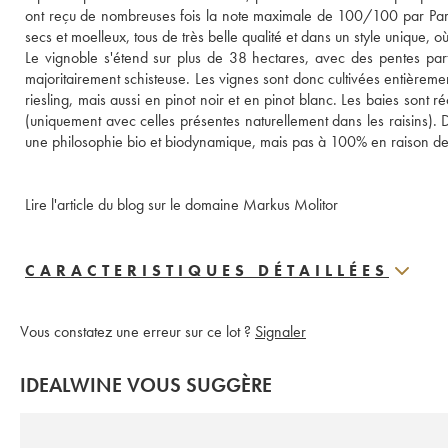
ont reçu de nombreuses fois la note maximale de 100/100 par Par
secs et moelleux, tous de très belle qualité et dans un style unique, o
Le vignoble s'étend sur plus de 38 hectares, avec des pentes parfoi
majoritairement schisteuse. Les vignes sont donc cultivées entièremen
riesling, mais aussi en pinot noir et en pinot blanc. Les baies sont ré
(uniquement avec celles présentes naturellement dans les raisins). D
une philosophie bio et biodynamique, mais pas à 100% en raison des c
Lire l'article du blog sur le domaine Markus Molitor
CARACTERISTIQUES DÉTAILLÉES
Vous constatez une erreur sur ce lot ?
Signaler
IDEALWINE VOUS SUGGÈRE