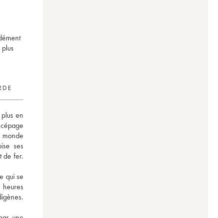
cidément
 plus
RDE
plus en 
 cépage 
 monde 
ise ses 
 de fer. 
e qui se 
 heures 
igènes. 
par une 