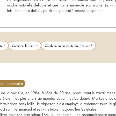
acidité naturelle délicate et une trame minérale saisissante. Le vin e
fois riche mais délicat, persistant particulièrement longuement.
tu ?
Comment le servir ?
Combien va me coûter la livraison ?
ne partenaire
e la Moselle, en 1984, à l'âge de 20 ans, poursuivant le travail mené 
le étaient les plus chers au monde, devant les bordeaux. Markus a toujou
ermination sans faille, le vigneron s’est employé à redonner toute la glo
aut sommet mondial et ses vins tutoient aujourd'hui les étoiles. 
litres pour ses prestigieux TBA, qui ont obtenu une reconnaissance mondi