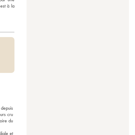
st à la 
depuis 
rs cru 
ire du 
ale et 