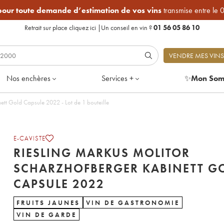
 pour toute demande d’estimation de vos vins
transmise entre le 
Retrait sur place
cliquez ici
|
Un conseil en vin ?
01 56 05 86 10
VENDRE MES VINS
Nos enchères
Services +
✨
Mon Som
Riesling Markus Molitor Scharzhofberger Kabinett Gold Capsule 2022 - Lot de 1 bouteille
E-CAVISTE
RIESLING MARKUS MOLITOR
SCHARZHOFBERGER KABINETT G
CAPSULE 2022
FRUITS JAUNES
VIN DE GASTRONOMIE
VIN DE GARDE