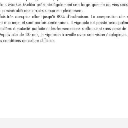
ker. Markus Molitor présente également une large gamme de vins secs
ù la minéralité des terroirs s'exprime pleinement.
s très abruptes allant jusqu'à 80% d'inclinaison. La composition des so
t à la main et sont parfois centenaires. Il vignoble est planté principale
coltées à maturité parfaite et les fermentations s'effectuent sans ajout de 
epuis plus de 30 ans, le vigneron travaille avec une vision écologique, s
onditions de culture difficiles. 