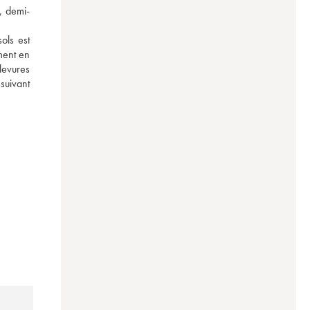
, demi-
ls est 
ment en 
levures 
uivant 