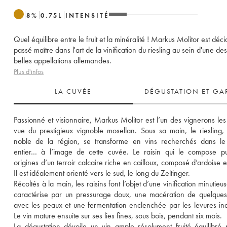
8
%
0.75
L
INTENSITÉ
Quel équilibre entre le fruit et la minéralité ! Markus Molitor est dé
passé maître dans l'art de la vinification du riesling au sein d'une des
belles appellations allemandes.
Plus d'infos
LA CUVÉE
DÉGUSTATION ET GA
Passionné et visionnaire, Markus Molitor est l’un des vignerons les 
vue du prestigieux vignoble mosellan. Sous sa main, le riesling,
noble de la région, se transforme en vins recherchés dans le
entier… à l’image de cette cuvée. Le raisin qui le compose pu
origines d’un terroir calcaire riche en cailloux, composé d’ardoise et
Il est idéalement orienté vers le sud, le long du Zeltinger. 
Récoltés à la main, les raisins font l’objet d’une vinification minutieus
caractérise par un pressurage doux, une macération de quelques
avec les peaux et une fermentation enclenchée par les levures ind
Le vin mature ensuite sur ses lies fines, sous bois, pendant six mois. 
La dégustation dévoile un vin ample résolument fruité équilibré 