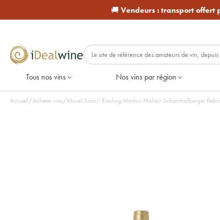
🚚
Vendeurs :
transport offert
Tous nos vins
Nos vins par région
Accueil
/
Acheter vins
/
Mosel Saar
/