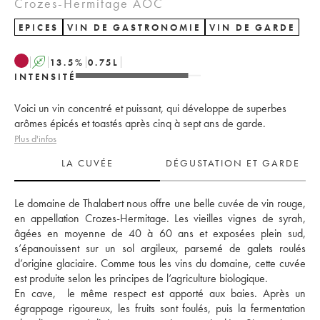
Crozes-Hermitage AOC
EPICES
VIN DE GASTRONOMIE
VIN DE GARDE
A
13.5
%
0.75
L
INTENSITÉ
Voici un vin concentré et puissant, qui développe de superbes
arômes épicés et toastés après cinq à sept ans de garde.
Plus d'infos
LA CUVÉE
DÉGUSTATION ET GARDE
Le domaine de Thalabert nous offre une belle cuvée de vin rouge, 
en appellation Crozes-Hermitage. Les vieilles vignes de syrah, 
âgées en moyenne de 40 à 60 ans et exposées plein sud, 
s’épanouissent sur un sol argileux, parsemé de galets roulés 
d’origine glaciaire. Comme tous les vins du domaine, cette cuvée 
est produite selon les principes de l’agriculture biologique. 
En cave,  le même respect est apporté aux baies. Après un 
égrappage rigoureux, les fruits sont foulés, puis la fermentation 