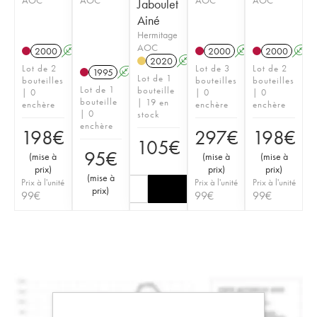
Jaboulet
Ainé
Hermitage
AOC
2000
A
2000
A
2000
A
2020
A
Lot de 2
Lot de 3
Lot de 2
1995
A
Lot de 1
bouteilles
bouteilles
bouteilles
Lot de 1
bouteille
| 0
| 0
| 0
bouteille
| 19 en
enchère
enchère
enchère
| 0
stock
enchère
198
€
297
€
198
€
105
€
95
€
(
mise à
(
mise à
(
mise à
prix
)
prix
)
prix
)
(
mise à
Prix à l'unité
Prix à l'unité
Prix à l'unité
prix
)
99
€
99
€
99
€