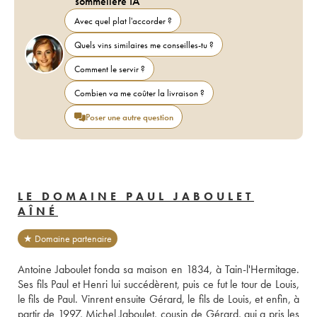
sommelière IA
Avec quel plat l'accorder ?
Quels vins similaires me conseilles-tu ?
Comment le servir ?
Combien va me coûter la livraison ?
Poser une autre question
LE DOMAINE PAUL JABOULET
AÎNÉ
★ Domaine partenaire
Antoine Jaboulet fonda sa maison en 1834, à Tain-l'Hermitage. 
Ses fils Paul et Henri lui succédèrent, puis ce fut le tour de Louis, 
le fils de Paul. Vinrent ensuite Gérard, le fils de Louis, et enfin, à 
partir de 1997, Michel Jaboulet, cousin de Gérard, qui a pris les 