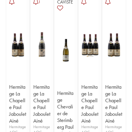
CAVISTE
1
Hermita
Hermita
Hermita
Hermita
Hermita
ge La
ge La
ge La
ge La
ge
Chapell
Chapell
Chapell
Chapell
Chevali
e Paul
e Paul
e Paul
e Paul
er de
Jaboulet
Jaboulet
Jaboulet
Jaboulet
Sterimb
Ainé
Ainé
Ainé
Ainé
erg Paul
Hermitage
Hermitage
Hermitage
Hermitage
AOC
AOC
AOC
AOC