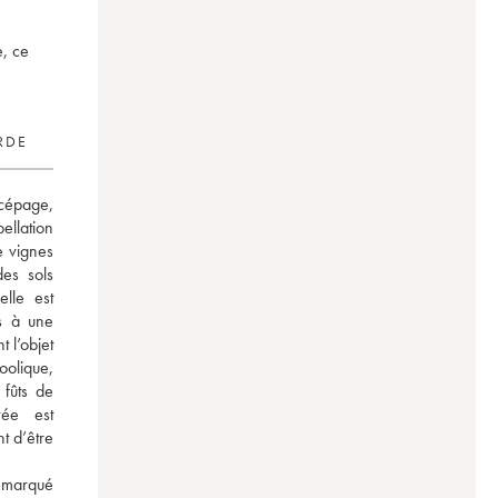
e, ce
RDE
épage, 
lation 
 vignes 
s sols 
lle est 
s à une 
 l’objet 
lique, 
fûts de 
ée est 
 d’être 
 marqué 