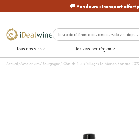
🚚
Vendeurs :
transport offert
Tous nos vins
Nos vins par région
Accueil
/
Acheter vins
/
Bourgogne
/
Côte de Nuit