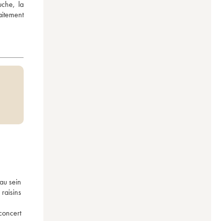
che, la 
itement 
u sein 
aisins 
concert 