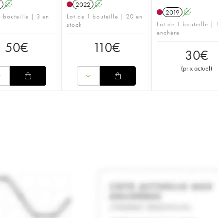
1
A
2022
A
2019
A
 bouteille | 3 en
Lot de 1 bouteille | 20 en
Lot de 1 bouteille | 
stock
enchère
50
€
110
€
30
€
(
prix actuel
)