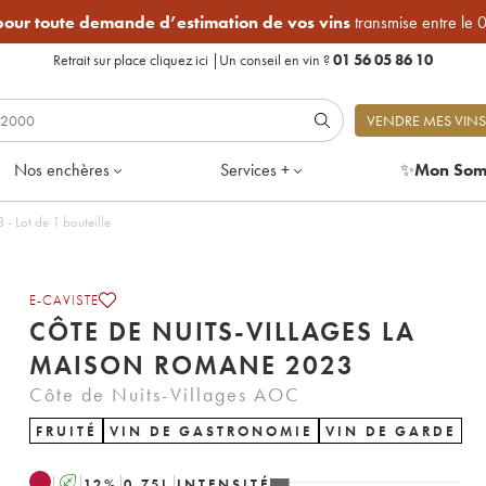
 pour toute demande d’estimation de vos vins
transmise entre le 
Retrait sur place
cliquez ici
|
Un conseil en vin ?
01 56 05 86 10
VENDRE MES VINS
Nos enchères
Services +
✨
Mon Som
s-Villages La Maison Romane 2023 - Lot de 1 bouteille
E-CAVISTE
CÔTE DE NUITS-VILLAGES LA
MAISON ROMANE 2023
Côte de Nuits-Villages AOC
FRUITÉ
VIN DE GASTRONOMIE
VIN DE GARDE
A
12
%
0.75
L
INTENSITÉ