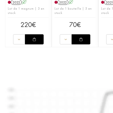
2022
A
2022
A
202
Lot de 1 magnum | 3 en
Lot de 1 bouteille | 5 en
Lot de 1
stock
stock
stock
220
€
70
€