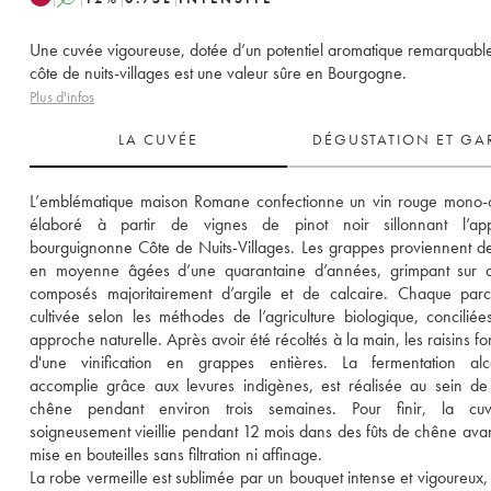
Une cuvée vigoureuse, dotée d’un potentiel aromatique remarquabl
côte de nuits-villages est une valeur sûre en Bourgogne.
Plus d'infos
LA CUVÉE
DÉGUSTATION ET GA
L’emblématique maison Romane confectionne un vin rouge mono-c
élaboré à partir de vignes de pinot noir sillonnant l’appel
bourguignonne Côte de Nuits-Villages. Les grappes proviennent de
en moyenne âgées d’une quarantaine d’années, grimpant sur de
composés majoritairement d’argile et de calcaire. Chaque parce
cultivée selon les méthodes de l’agriculture biologique, conciliée
approche naturelle. Après avoir été récoltés à la main, les raisins font
d'une vinification en grappes entières. La fermentation alcoo
accomplie grâce aux levures indigènes, est réalisée au sein de 
chêne pendant environ trois semaines. Pour finir, la cuv
soigneusement vieillie pendant 12 mois dans des fûts de chêne avant
mise en bouteilles sans filtration ni affinage. 
La robe vermeille est sublimée par un bouquet intense et vigoureux,