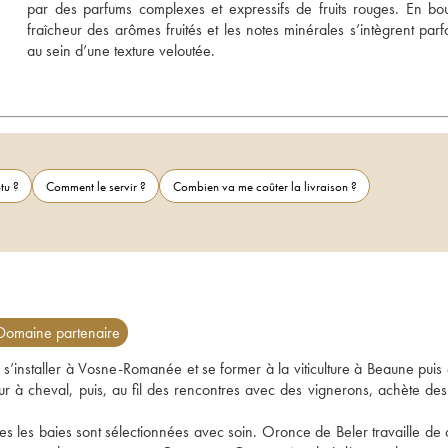
par des parfums complexes et expressifs de fruits rouges. En bou
fraîcheur des arômes fruités et les notes minérales s’intègrent parfa
au sein d’une texture veloutée.
tu ?
Comment le servir ?
Combien va me coûter la livraison ?
omaine partenaire
’installer à Vosne-Romanée et se former à la viticulture à Beaune puis a
 à cheval, puis, au fil des rencontres avec des vignerons, achète des r
 
utes les baies sont sélectionnées avec soin. Oronce de Beler travaille de 