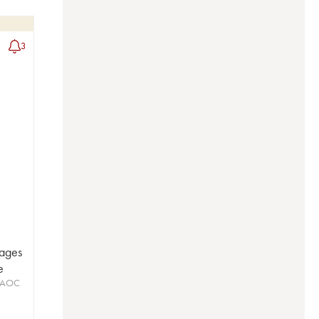
3
lages
e
s AOC