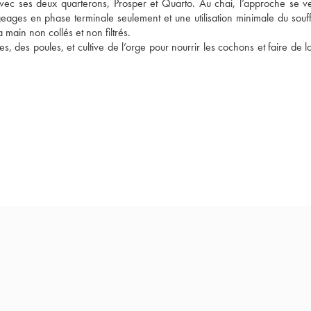
 avec ses deux quarterons, Prosper et Quarto. Au chai, l’approche se ve
geages en phase terminale seulement et une utilisation minimale du souffr
 main non collés et non filtrés. 
 des poules, et cultive de l’orge pour nourrir les cochons et faire de la