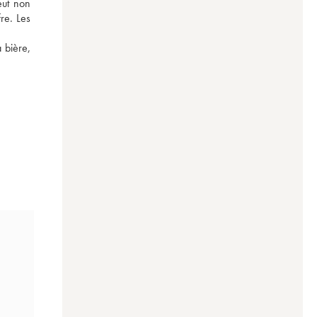
ut non 
e. Les 
 bière, 