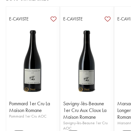
E-CAVISTE
E-CAVISTE
E-CAVI
Pommard 1er Cru La
Savigny-lès-Beaune
Marsa
Maison Romane
1er Cru Aux Cloux La
Longer
Pommard 1er Cru AOC
Maison Romane
Roman
Savigny-lès-Beaune 1er Cru
Marsan
AOC