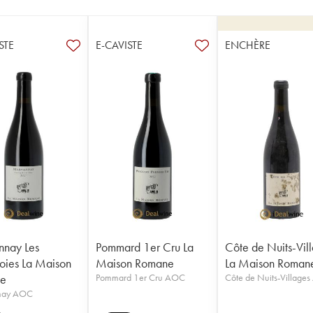
STE
E-CAVISTE
ENCHÈRE
nnay Les
Pommard 1er Cru La
Côte de Nuits-Vil
oies La Maison
Maison Romane
La Maison Roman
e
Pommard 1er Cru AOC
Côte de Nuits-Village
nay AOC