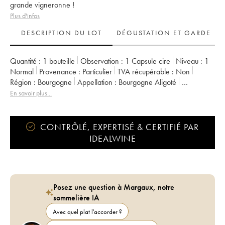
grande vigneronne !
Plus d'infos
DESCRIPTION DU LOT
DÉGUSTATION ET GARDE
Quantité :
1 bouteille
Observation :
1 Capsule cire
Niveau :
1
Normal
Provenance :
particulier
TVA récupérable :
non
Région :
Bourgogne
Appellation :
Bourgogne Aligoté
Propriétaire :
Alexandra Couvreur
En savoir plus...
CONTRÔLÉ, EXPERTISÉ & CERTIFIÉ PAR
IDEALWINE
Posez une question à Margaux, notre
sommelière IA
Avec quel plat l'accorder ?