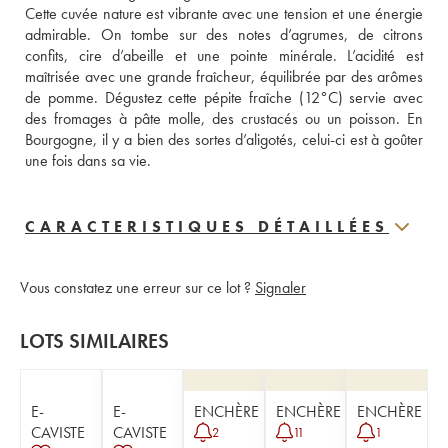
Cette cuvée nature est vibrante avec une tension et une énergie 
admirable. On tombe sur des notes d’agrumes, de citrons 
confits, cire d’abeille et une pointe minérale. L’acidité est 
maîtrisée avec une grande fraîcheur, équilibrée par des arômes 
de pomme. Dégustez cette pépite fraîche (12°C) servie avec 
des fromages à pâte molle, des crustacés ou un poisson. En 
Bourgogne, il y a bien des sortes d’aligotés, celui-ci est à goûter 
une fois dans sa vie.
CARACTERISTIQUES DÉTAILLÉES
Vous constatez une erreur sur ce lot ?
Signaler
LOTS SIMILAIRES
E-
E-
ENCHÈRE
ENCHÈRE
ENCHÈRE
CAVISTE
CAVISTE
2
11
1