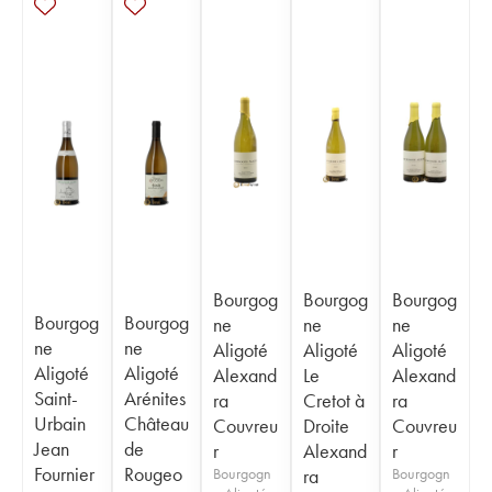
Bourgog
Bourgog
Bourgog
Bourgog
Bourgog
ne
ne
ne
ne
ne
Aligoté
Aligoté
Aligoté
Aligoté
Aligoté
Alexand
Le
Alexand
Saint-
Arénites
ra
Cretot à
ra
Urbain
Château
Couvreu
Droite
Couvreu
Jean
de
r
Alexand
r
Fournier
Rougeo
Bourgogn
ra
Bourgogn