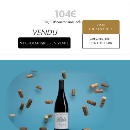
104
€
130,83
€
commission incluse
VOIR
VENDU
L'HISTORIQUE
MISE À PRIX:
99
€
VINS IDENTIQUES EN VENTE
ESTIMATION:
140
€