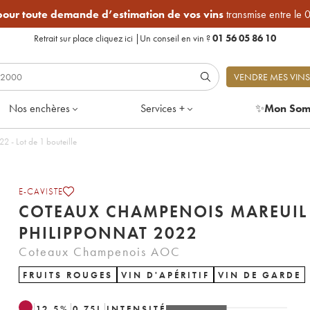
 pour toute demande d’estimation de vos vins
transmise entre le 
Retrait sur place
cliquez ici
|
Un conseil en vin ?
01 56 05 86 10
VENDRE MES VINS
Nos enchères
Services +
✨
Mon Som
 Champenois Mareuil Philipponnat 2022 - Lot de 1 bouteille
E-CAVISTE
COTEAUX CHAMPENOIS MAREUIL
PHILIPPONNAT 2022
Coteaux Champenois AOC
FRUITS ROUGES
VIN D'APÉRITIF
VIN DE GARDE
12.5
%
0.75
L
INTENSITÉ