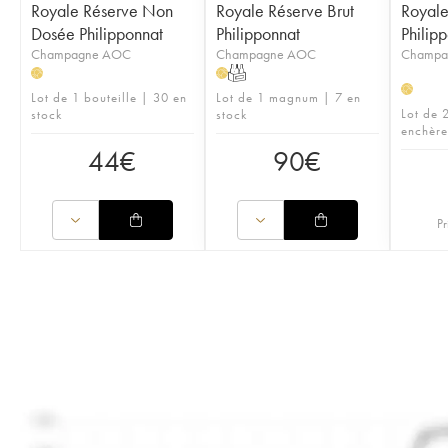
Royale Réserve Non
Royale Réserve Brut
Royale
Dosée Philipponnat
Philipponnat
Philip
Champagne AOC
Champagne AOC
Champa
T
H
H
H
Lot de 1 bouteille | 30 en
Lot de 1 magnum | 7 en
Lot de 2
stock
stock
enchère
44
€
90
€
Pr