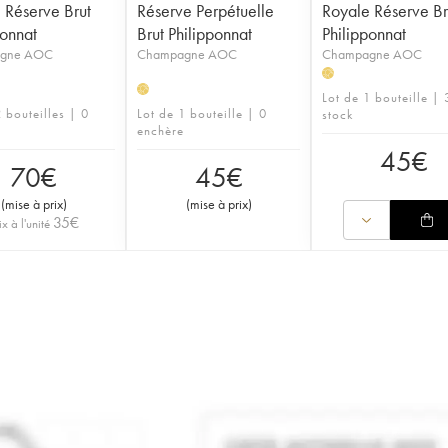
 Réserve Brut
Réserve Perpétuelle
Royale Réserve Br
ponnat
Brut Philipponnat
Philipponnat
gne AOC
Champagne AOC
Champagne AOC
H
H
Lot de 1 bouteille | 
 bouteilles | 0
Lot de 1 bouteille | 0
stock
enchère
45
€
70
€
45
€
(
mise à prix
)
(
mise à prix
)
35
€
ix à l'unité