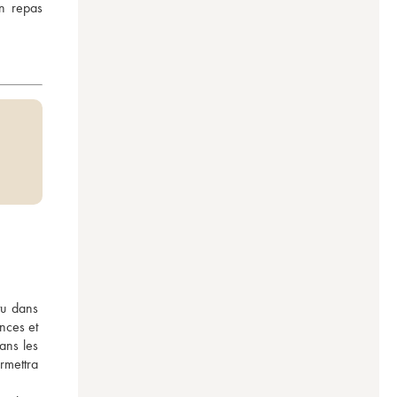
n repas 
u dans 
ces et 
ns les 
mettra 