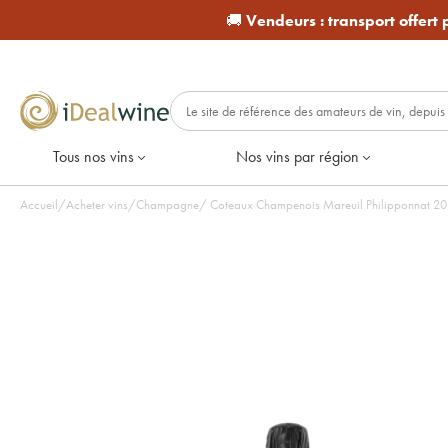
🚚
Vendeurs :
transport offert
Tous nos vins
Nos vins par région
Accueil
/
Acheter vins
/
Champagne
/
Coteaux