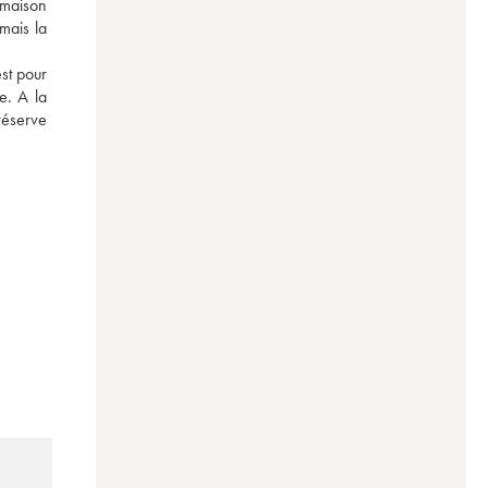
maison 
ais la 
st pour 
. A la 
éserve 