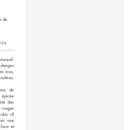
e de
RDE
Mareuil-
ndanges 
n inox, 
itres, 
ire, de 
 épicée 
nte des 
s rouges 
bis vif 
xir une 
cheur et 