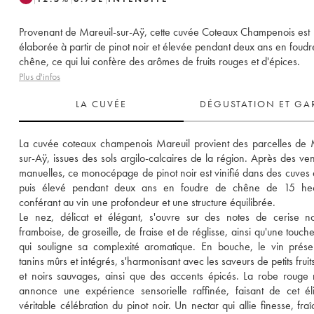
Provenant de Mareuil-sur-Aÿ, cette cuvée Coteaux Champenois est
élaborée à partir de pinot noir et élevée pendant deux ans en foudr
chêne, ce qui lui confère des arômes de fruits rouges et d'épices.
Plus d'infos
LA CUVÉE
DÉGUSTATION ET GA
La cuvée coteaux champenois Mareuil provient des parcelles de 
sur-Aÿ, issues des sols argilo-calcaires de la région. Après des ve
manuelles, ce monocépage de pinot noir est vinifié dans des cuves e
puis élevé pendant deux ans en foudre de chêne de 15 hectol
conférant au vin une profondeur et une structure équilibrée. 
Le nez, délicat et élégant, s'ouvre sur des notes de cerise no
framboise, de groseille, de fraise et de réglisse, ainsi qu'une touche
qui souligne sa complexité aromatique. En bouche, le vin prése
tanins mûrs et intégrés, s'harmonisant avec les saveurs de petits fruit
et noirs sauvages, ainsi que des accents épicés. La robe rouge ru
annonce une expérience sensorielle raffinée, faisant de cet éli
véritable célébration du pinot noir. Un nectar qui allie finesse, fraî