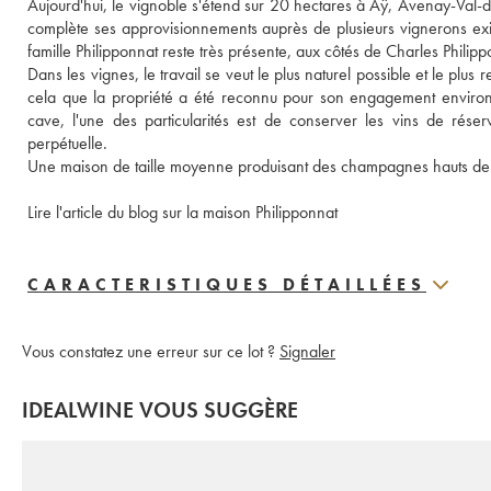
Aujourd'hui, le vignoble s'étend sur 20 hectares à Aÿ, Avenay-Val-d
complète ses approvisionnements auprès de plusieurs vignerons exi
famille Philipponnat reste très présente, aux côtés de Charles Philippo
Dans les vignes, le travail se veut le plus naturel possible et le plus
cela que la propriété a été reconnu pour son engagement environnem
cave, l'une des particularités est de conserver les vins de réser
perpétuelle.
Une maison de taille moyenne produisant des champagnes hauts d
Lire l'article du blog sur la maison Philipponnat
CARACTERISTIQUES DÉTAILLÉES
Vous constatez une erreur sur ce lot ?
Signaler
IDEALWINE VOUS SUGGÈRE