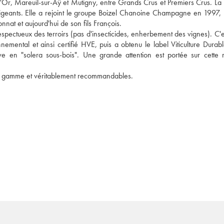
'Or, Mareuil-sur-Aÿ et Mutigny, entre Grands Crus et Premiers Crus. La 
geants. Elle a rejoint le groupe Boizel Chanoine Champagne en 1997, m
nnat et aujourd'hui de son fils François. 
 respectueux des terroirs (pas d'insecticides, enherbement des vignes). C'e
ental et ainsi certifié HVE, puis a obtenu le label Viticulture Durable
ve en "solera sous-bois". Une grande attention est portée sur cette r
e gamme et véritablement recommandables.