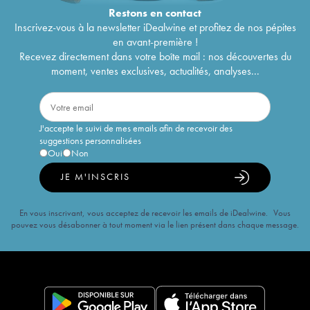
Restons en
contact
Inscrivez-vous à la newsletter iDealwine et profitez de nos pépites
en avant-première !
Recevez directement dans votre boîte mail : nos découvertes du
moment, ventes exclusives, actualités, analyses...
J'accepte le suivi de mes emails afin de recevoir des
suggestions personnalisées
Oui
Non
JE M'INSCRIS
En vous inscrivant, vous acceptez de recevoir les emails de iDealwine. Vous
pouvez vous désabonner à tout moment via le lien présent dans chaque message.