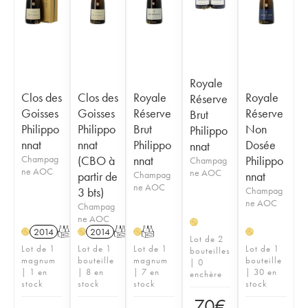
Royale
Clos des
Clos des
Royale
Royale
Réserve
Goisses
Goisses
Réserve
Réserve
Brut
Philippo
Philippo
Brut
Non
Philippo
nnat
nnat
Philippo
Dosée
nnat
Champag
(CBO à
nnat
Philippo
Champag
ne AOC
ne AOC
partir de
Champag
nnat
ne AOC
3 bts)
Champag
ne AOC
Champag
ne AOC
H
2014
T
2014
T
T
H
H
H
H
Lot de 2
Lot de 1
Lot de 1
Lot de 1
Lot de 1
bouteilles
magnum
bouteille
magnum
bouteille
| 0
| 1 en
| 8 en
| 7 en
| 30 en
enchère
stock
stock
stock
stock
70
€