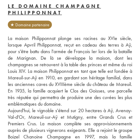
LE DOMAINE CHAMPAGNE
PHILIPPONNAT
★ Domaine partenaire
La maison Philipponnat plonge ses racines au XVIe siècle, 
lorsque Apvril Philipponnat, reçut en cadeau des terres à Aÿ, 
pour s'être battu dans l'armée de François Ier lors de la bataille 
de Marignan. De là se développe la maison, dont les 
champagnes se retrouvent à la table des princes et même du roi 
Louis XIV. La maison Philipponnat en tant que telle est fondée à 
Mareuil-sur-Aÿ en 1910, en gardant son héritage familial, dans 
les anciennes caves du XVIIIème siècle du château de Mareuil. 
En 1935, la famille acquiert le Clos des Goisses, une parcelle 
très réputée qui permettra de produire une des cuvées les plus 
emblématiques du domaine.
Aujourd'hui, le vignoble s'étend sur 20 hectares à Aÿ, Avenay-
Val-d'Or, Mareuil-sur-Aÿ et Mutigny, entre Grands Crus et 
Premiers Crus. La maison complète ses approvisionnements 
auprès de plusieurs vignerons exigeants. Elle a rejoint le groupe 
Boizel Chanoine Champagne en 1997, mais la famille 