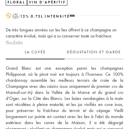
FLORAL
VIN D'APÉRITIF
H
T
12
%
0.75
L
INTENSITÉ
De très longues années sur les lies offrent à ce champagne un
caractère évolué, mais qui a su conserver toute sa fraîcheur.
Plus d'infos
LA CUVÉE
DÉGUSTATION ET GARDE
Grand Blanc est une exception parmi les champagnes 
Philipponat, où le pinot noir est toujours à l’honneur. Ce 100% 
chardonnay assemble les meilleurs terroirs de craie de la 
Champagne avec des raisins issus uniquement du premier cru de 
Mareuil-sur-Aÿ dans la Vallée de la Marne et du grand cru 
d’Oger, sur la Côte des Blancs. Les baies vendangées à la main 
sont récoltées à pleine maturité, et les jus vinifiés en cuve inox, 
pour préserver la fraîcheur du terroir et du cépage. Vieilli 
longuement sur pointe en contact avec les lies à l’abri du monde 
extérieur dans les caves de la Maison, il a été dégorgé 
récemment ; révélant un champagne évolué mais qui a conservé 