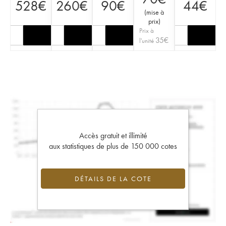
528
€
260
€
90
€
44
€
(
mise à
prix
)
Prix à
35
€
l'unité
Accès gratuit et illimité
aux statistiques de plus de 150 000 cotes
DÉTAILS DE LA COTE