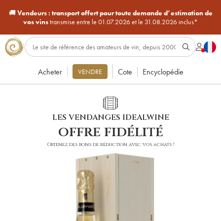
🚚
Vendeurs :
transport offert pour toute demande d’estimation de
vos vins
transmise entre le 01.07.2026 et le 31.08.2026 inclus*
Acheter
Cote
Encyclopédie
VENDRE
LES VENDANGES IDEALWINE
offre fidélité
Obtenez des bons de réduction avec vos achats !