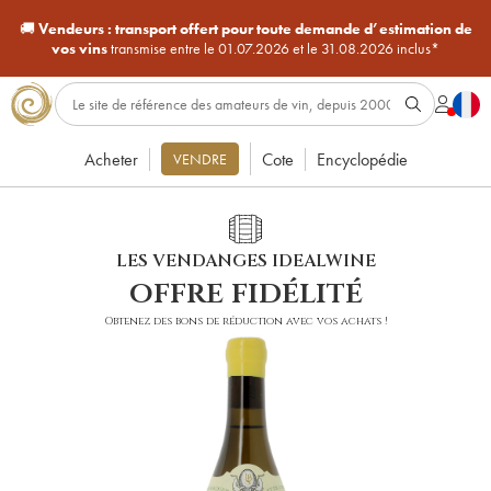
🚚
Vendeurs :
transport offert pour toute demande d’estimation de
vos vins
transmise entre le 01.07.2026 et le 31.08.2026 inclus*
Acheter
Cote
Encyclopédie
VENDRE
LES VENDANGES IDEALWINE
offre fidélité
Obtenez des bons de réduction avec vos achats !