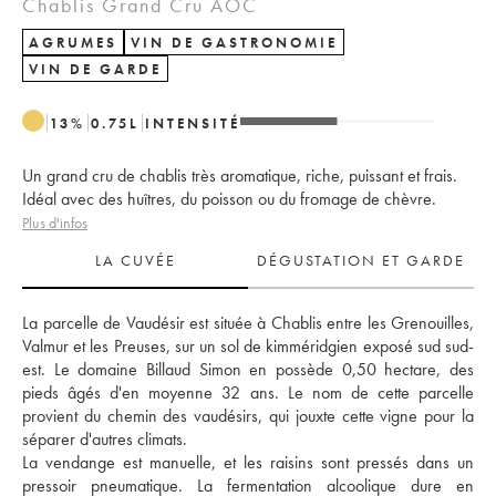
Chablis Grand Cru AOC
AGRUMES
VIN DE GASTRONOMIE
VIN DE GARDE
13
%
0.75
L
INTENSITÉ
Un grand cru de chablis très aromatique, riche, puissant et frais.
Idéal avec des huîtres, du poisson ou du fromage de chèvre.
Plus d'infos
LA CUVÉE
DÉGUSTATION ET GARDE
La parcelle de Vaudésir est située à Chablis entre les Grenouilles, 
Valmur et les Preuses, sur un sol de kimméridgien exposé sud sud-
est. Le domaine Billaud Simon en possède 0,50 hectare, des 
pieds âgés d'en moyenne 32 ans. Le nom de cette parcelle 
provient du chemin des vaudésirs, qui jouxte cette vigne pour la 
séparer d'autres climats. 
La vendange est manuelle, et les raisins sont pressés dans un 
pressoir pneumatique. La fermentation alcoolique dure en 