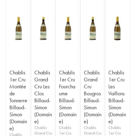
Chablis
Chablis
Chablis
Chablis
Chablis
1er Cru
Grand
1er Cru
Grand
1er Cru
Montée
Cru Les
Fourcha
Cru
Les
de
Clos
ume
Bougros
Vaillons
Tonnerre
Billaud-
Billaud-
Billaud-
Billaud-
Billaud-
Simon
Simon
Simon
Simon
Simon
(Domain
(Domain
(Domain
(Domain
(Domain
e)
e)
e)
e)
e)
Chablis
Chablis
Chablis
Chablis
Grand Cru
1er Cru
Grand Cru
1er Cru
Chablis