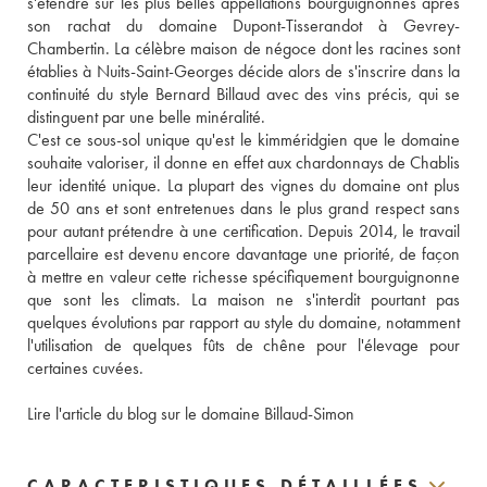
s'étendre sur les plus belles appellations bourguignonnes après 
son rachat du domaine Dupont-Tisserandot à Gevrey-
Chambertin. La célèbre maison de négoce dont les racines sont 
établies à Nuits-Saint-Georges décide alors de s'inscrire dans la 
continuité du style Bernard Billaud avec des vins précis, qui se 
distinguent par une belle minéralité. 
C'est ce sous-sol unique qu'est le kimméridgien que le domaine 
souhaite valoriser, il donne en effet aux chardonnays de Chablis 
leur identité unique. La plupart des vignes du domaine ont plus 
de 50 ans et sont entretenues dans le plus grand respect sans 
pour autant prétendre à une certification. Depuis 2014, le travail 
parcellaire est devenu encore davantage une priorité, de façon 
à mettre en valeur cette richesse spécifiquement bourguignonne 
que sont les climats. La maison ne s'interdit pourtant pas 
quelques évolutions par rapport au style du domaine, notamment 
l'utilisation de quelques fûts de chêne pour l'élevage pour 
certaines cuvées. 
Lire l'article du blog sur le domaine Billaud-Simon
CARACTERISTIQUES DÉTAILLÉES