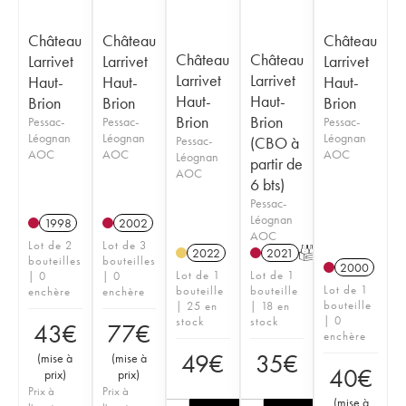
Château
Château
Château
Château
Château
Larrivet
Larrivet
Larrivet
Larrivet
Larrivet
Haut-
Haut-
Haut-
Haut-
Haut-
Brion
Brion
Brion
Brion
Brion
Pessac-
Pessac-
Pessac-
Léognan
Léognan
Léognan
Pessac-
(CBO à
AOC
AOC
AOC
Léognan
partir de
AOC
6 bts)
Pessac-
Léognan
1998
2002
AOC
Lot de 2
Lot de 3
2022
2021
T
bouteilles
bouteilles
2000
Lot de 1
Lot de 1
| 0
| 0
Lot de 1
bouteille
bouteille
enchère
enchère
bouteille
| 25 en
| 18 en
| 0
stock
stock
43
€
77
€
enchère
49
€
35
€
(
mise à
(
mise à
40
€
prix
)
prix
)
Prix à
Prix à
(
mise à