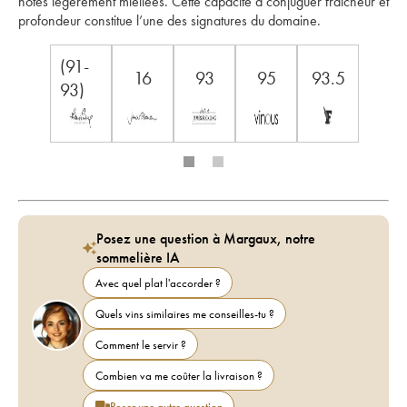
notes légèrement miellées. Cette capacité à conjuguer fraîcheur et 
profondeur constitue l’une des signatures du domaine.
(91-
16
93
95
93.5
93)
Posez une question à Margaux, notre
sommelière IA
Avec quel plat l'accorder ?
Quels vins similaires me conseilles-tu ?
Comment le servir ?
Combien va me coûter la livraison ?
Poser une autre question