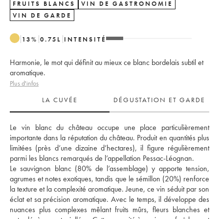
FRUITS BLANCS
VIN DE GASTRONOMIE
VIN DE GARDE
13
%
0.75
L
INTENSITÉ
Harmonie, le mot qui définit au mieux ce blanc bordelais subtil et
aromatique.
Plus d'infos
LA CUVÉE
DÉGUSTATION ET GARDE
Le vin blanc du château occupe une place particulièrement 
importante dans la réputation du château. Produit en quantités plus 
limitées (près d’une dizaine d’hectares), il figure régulièrement 
parmi les blancs remarqués de l’appellation Pessac-Léognan.
Le sauvignon blanc (80% de l’assemblage) y apporte tension, 
agrumes et notes exotiques, tandis que le sémillon (20%) renforce 
la texture et la complexité aromatique. Jeune, ce vin séduit par son 
éclat et sa précision aromatique. Avec le temps, il développe des 
nuances plus complexes mêlant fruits mûrs, fleurs blanches et 