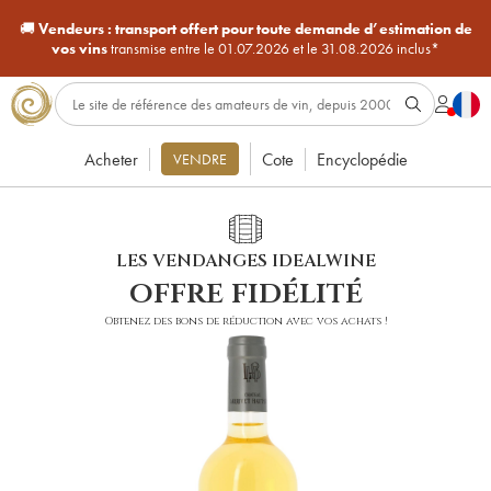
🚚
Vendeurs :
transport offert pour toute demande d’estimation de
vos vins
transmise entre le 01.07.2026 et le 31.08.2026 inclus*
Acheter
Cote
Encyclopédie
VENDRE
LES VENDANGES IDEALWINE
offre fidélité
Obtenez des bons de réduction avec vos achats !