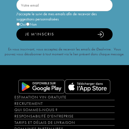
J'accepte le suivi de mes emails afin de recevoir des
suggestions personnalisées
Oui
Non
JE M'INSCRIS
En vous inscrivant, vous acceptez de recevoir les emails de iDealwine. Vous
pouvez vous désabonner à tout moment via le lien présent dans chaque message.
ESTIMATION VIN GRATUITE
RECRUTEMENT
QUI SOMMES-NOUS ?
RESPONSABILITÉ D'ENTREPRISE
TARIFS ET DÉLAIS DE LIVRAISON
DOMAINES PARTENAIRES