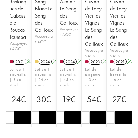
Restanq
Sang
Azalaïs
Cuvée
Cuvée
ues de
Blanc Le
Le Sang
de Lopy
de Lopy
Cabass
Sang
des
Vieilles
Vieilles
ole
des
Cailloux
Vignes
Vignes
Roucas
Cailloux
Vacqueyra
Le Sang
Le Sang
s AOC
Toumba
Vacqueyra
des
des
s AOC
Vacqueyra
Cailloux
Cailloux
s AOC
Vacqueyra
Vacqueyra
s AOC
s AOC
2021
A
2024
A
2024
A
2023
A
2021
A
Lot de 1
Lot de 1
Lot de 1
Lot de 1
Lot de 1
bouteille
bouteille
bouteille
magnum
bouteille
| 8 en
| 24 en
| 45 en
| 3 en
| 6 en
stock
stock
stock
stock
stock
24
€
30
€
19
€
54
€
27
€