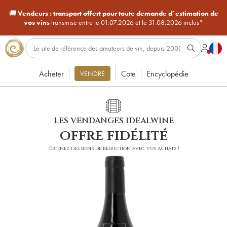
🚚
Vendeurs :
transport offert pour toute demande d’estimation de
vos vins
transmise entre le 01.07.2026 et le 31.08.2026 inclus*
Acheter
Cote
Encyclopédie
VENDRE
LES VENDANGES IDEALWINE
offre fidélité
Obtenez des bons de réduction avec vos achats !