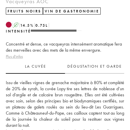
Vacqueyras AOC
FRUITS NOIRS
VIN DE GASTRONOMIE
A
14.5
%
0.75
L
INTENSITÉ
Concentré et dense, ce vacqueyras intensément aromatique fera
des merveilles avec des mets de la même envergure.
Plus d'infos
LA CUVÉE
DÉGUSTATION ET GARDE
Issu de vieilles vignes de grenache majoritaire à 80% et complété 
de 20% de syrah, la cuvée Lopy tire ses lettres de noblesse d’un 
sol d’argile et de calcaire brun rougeâtre. Elles ont été cultivées 
avec soin, selon des principes bio et biodynamiques certifiés, sur 
un plateau de galets roulés au sein du lieu-dit Les Guarrigues. 
Comme à Châteauneuf-du-Pape, ces cailloux captent tout au long 
de la journée la chaleur du soleil pour la restituer aux vignes 
durant la nuit. 