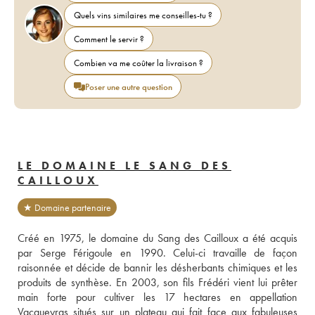
Quels vins similaires me conseilles-tu ?
Comment le servir ?
Combien va me coûter la livraison ?
Poser une autre question
LE DOMAINE LE SANG DES
CAILLOUX
★ Domaine partenaire
Créé en 1975, le domaine du Sang des Cailloux a été acquis 
par Serge Férigoule en 1990. Celui-ci travaille de façon 
raisonnée et décide de bannir les désherbants chimiques et les 
produits de synthèse. En 2003, son fils Frédéri vient lui prêter 
main forte pour cultiver les 17 hectares en appellation 
Vacqueyras situés sur un plateau qui fait face aux fabuleuses 