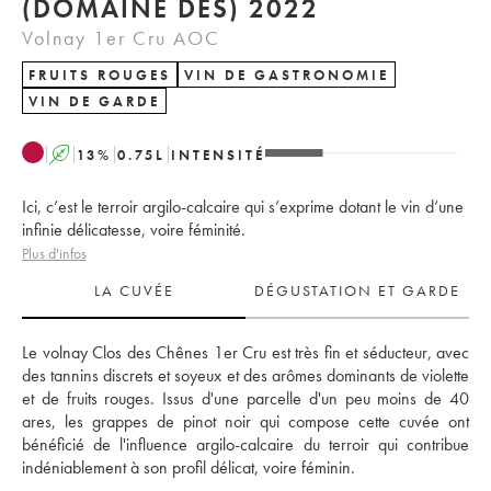
(DOMAINE DES) 2022
Volnay 1er Cru AOC
FRUITS ROUGES
VIN DE GASTRONOMIE
VIN DE GARDE
A
13
%
0.75
L
INTENSITÉ
Ici, c’est le terroir argilo-calcaire qui s’exprime dotant le vin d’une
infinie délicatesse, voire féminité.
Plus d'infos
LA CUVÉE
DÉGUSTATION ET GARDE
Le volnay Clos des Chênes 1er Cru est très fin et séducteur, avec 
des tannins discrets et soyeux et des arômes dominants de violette 
et de fruits rouges. Issus d'une parcelle d'un peu moins de 40 
ares, les grappes de pinot noir qui compose cette cuvée ont 
bénéficié de l'influence argilo-calcaire du terroir qui contribue 
indéniablement à son profil délicat, voire féminin.