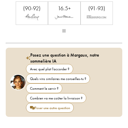
(90-92)
16.5+
(91-93)
Posez une question à Margaux, notre
sommelière IA
Avec quel plat l'accorder ?
Quels vins similaires me conseilles-tu ?
Comment le servir ?
Combien va me coûter la livraison ?
Poser une autre question