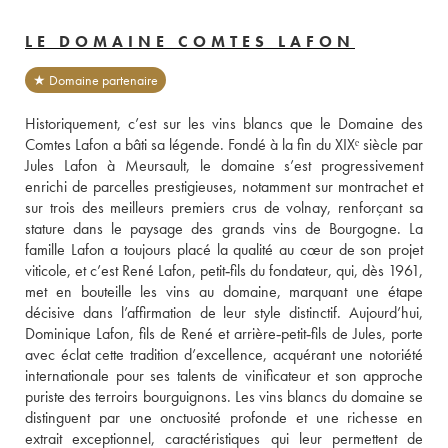
LE DOMAINE COMTES LAFON
★ Domaine partenaire
Historiquement, c’est sur les vins blancs que le Domaine des 
Comtes Lafon a bâti sa légende. Fondé à la fin du XIXᵉ siècle par 
Jules Lafon à Meursault, le domaine s’est progressivement 
enrichi de parcelles prestigieuses, notamment sur montrachet et 
sur trois des meilleurs premiers crus de volnay, renforçant sa 
stature dans le paysage des grands vins de Bourgogne. La 
famille Lafon a toujours placé la qualité au cœur de son projet 
viticole, et c’est René Lafon, petit‑fils du fondateur, qui, dès 1961, 
met en bouteille les vins au domaine, marquant une étape 
décisive dans l’affirmation de leur style distinctif. Aujourd’hui, 
Dominique Lafon, fils de René et arrière‑petit‑fils de Jules, porte 
avec éclat cette tradition d’excellence, acquérant une notoriété 
internationale pour ses talents de vinificateur et son approche 
puriste des terroirs bourguignons. Les vins blancs du domaine se 
distinguent par une onctuosité profonde et une richesse en 
extrait exceptionnel, caractéristiques qui leur permettent de 