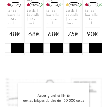
AOC
AOC
2022
2024
A
2023
A
2024
A
2017
A
Lot de 1
Lot de 1
Lot de 1
Lot de 1
Lot de 1
bouteille
bouteille
bouteille
bouteille
bouteille
| 23 en
| 12 en
| 12 en
| 23 en
| 4 en
stock
stock
stock
stock
stock
48
€
68
€
68
€
75
€
90
€
Accès gratuit et illimité
aux statistiques de plus de 150 000 cotes