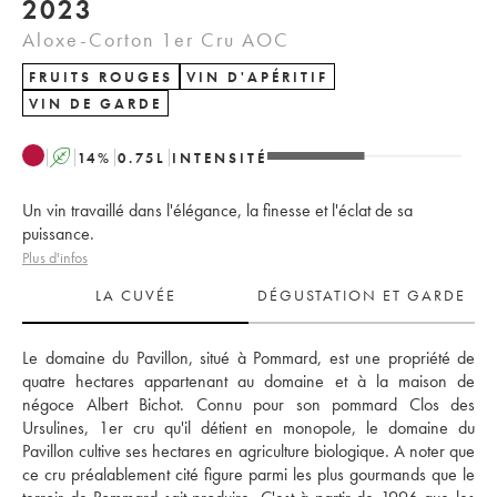
2023
Aloxe-Corton 1er Cru AOC
FRUITS ROUGES
VIN D'APÉRITIF
VIN DE GARDE
A
14
%
0.75
L
INTENSITÉ
Un vin travaillé dans l'élégance, la finesse et l'éclat de sa
puissance.
Plus d'infos
LA CUVÉE
DÉGUSTATION ET GARDE
Le domaine du Pavillon, situé à Pommard, est une propriété de 
quatre hectares appartenant au domaine et à la maison de 
négoce Albert Bichot. Connu pour son pommard Clos des 
Ursulines, 1er cru qu'il détient en monopole, le domaine du 
Pavillon cultive ses hectares en agriculture biologique. A noter que 
ce cru préalablement cité figure parmi les plus gourmands que le 