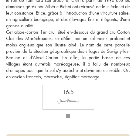
terroir de Pommard sait produire. C'est à partir de 1996 que les 
domaines gérés par Albéric Bichot ont retrouvé de leur éclat et de 
leur constance. Et ce, grâce à l’introduction d’une viticulture saine, 
en agriculture biologique, et des élevages fins et élégants, d'une 
grande qualité. 
Cet aloxe-corton 1er cru, situé en-dessous du grand cru Corton 
Clos des Maréchaudes, se définit par un sol moins profond et 
moins argileux que son illustre aîné. Le nom de cette parcelle 
provient de la situation géographique des villages de Savigny-lès-
Beaune et d'Aloxe-Corton. En effet, la partie basse de ces 
villages étant autrefois marécageuse, il a fallu de nombreux 
drainages pour que le sol s'y assèche et devienne cultivable. Or, 
en ancien français, maresche, signifiait marécage…
16.5