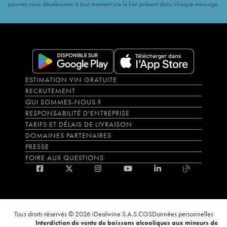
pouvez vous désabonner à tout moment via le lien présent dans chaque message.
ESTIMATION VIN GRATUITE
RECRUTEMENT
QUI SOMMES-NOUS ?
RESPONSABILITÉ D'ENTREPRISE
TARIFS ET DÉLAIS DE LIVRAISON
DOMAINES PARTENAIRES
PRESSE
FOIRE AUX QUESTIONS
Tous droits réservés © 2026 iDealwine S.A.S.
CGS
Données personnelles
Interdiction de vente de boissons alcooliques aux mineurs de