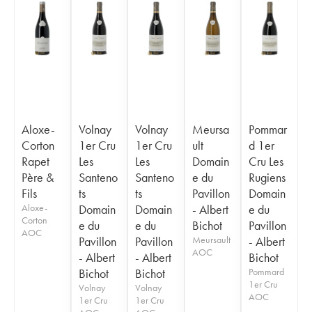
Aloxe-
Volnay
Volnay
Meursa
Pommar
Corton
1er Cru
1er Cru
ult
d 1er
Rapet
Les
Les
Domain
Cru Les
Père &
Santeno
Santeno
e du
Rugiens
Fils
ts
ts
Pavillon
Domain
Aloxe-
Domain
Domain
- Albert
e du
Corton
e du
e du
Bichot
Pavillon
AOC
Pavillon
Pavillon
Meursault
- Albert
AOC
- Albert
- Albert
Bichot
Bichot
Bichot
Pommard
1er Cru
Volnay
Volnay
AOC
1er Cru
1er Cru