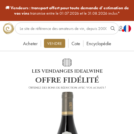
🚚
Vendeurs :
transport offert pour toute demande d’estimation de
vos vins
transmise entre le 01.07.2026 et le 31.08.2026 inclus*
Acheter
Cote
Encyclopédie
VENDRE
LES VENDANGES IDEALWINE
offre fidélité
Obtenez des bons de réduction avec vos achats !