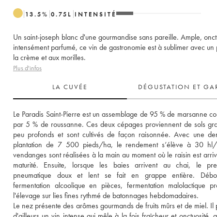
13.5
%
0.75
L
INTENSITÉ
Un saint-joseph blanc d'une gourmandise sans pareille. Ample, onct
intensément parfumé, ce vin de gastronomie est à sublimer avec un 
la crème et aux morilles.
Plus d'infos
LA CUVÉE
DÉGUSTATION ET GA
Le Paradis Saint-Pierre est un assemblage de 95 % de marsanne co
par 5 % de roussanne. Ces deux cépages proviennent de sols gran
peu profonds et sont cultivés de façon raisonnée. Avec une den
plantation de 7 500 pieds/ha, le rendement s’élève à 30 hl/h
vendanges sont réalisées à la main au moment où le raisin est arriv
maturité. Ensuite, lorsque les baies arrivent au chai, le pre
pneumatique doux et lent se fait en grappe entière. Débou
fermentation alcoolique en pièces, fermentation malolactique pr
l'élevage sur lies fines rythmé de batonnages hebdomadaires. 
Le nez présente des arômes gourmands de fruits mûrs et de miel. Il 
d'ailleurs un vin intense qui mêle à la fois fraîcheur et onctuosité, a