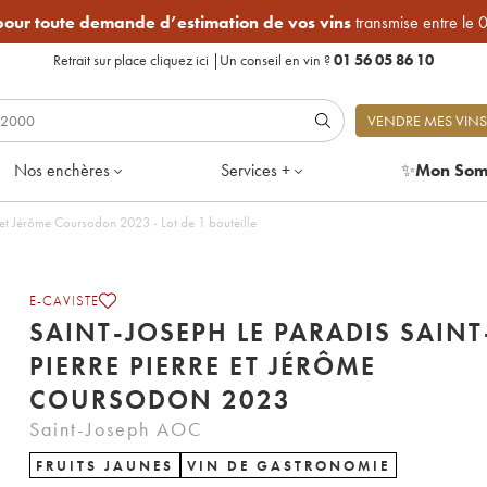
 pour toute demande d’estimation de vos vins
transmise entre le 
Retrait sur place
cliquez ici
|
Un conseil en vin ?
01 56 05 86 10
VENDRE MES VINS
Nos enchères
Services +
✨
Mon Som
Saint-Joseph Le Paradis Saint-Pierre Pierre et Jérôme Coursodon 2023 - Lot de 1 bouteille
E-CAVISTE
SAINT-JOSEPH LE PARADIS SAINT
PIERRE PIERRE ET JÉRÔME
COURSODON 2023
Saint-Joseph AOC
FRUITS JAUNES
VIN DE GASTRONOMIE