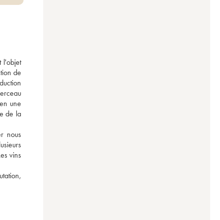
'objet 
ion de 
duction 
erceau 
en une 
e de la 
r nous 
usieurs 
es vins 
tation, 