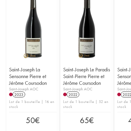
Saint-Joseph La
Saint-Joseph Le Paradis
Saint-
Sensonne Pierre et
Saint-Pierre Pierre et
Senson
Jérôme Coursodon
Jérôme Coursodon
Jérôm
Saint-Joseph AOC
Saint-Joseph AOC
Saint-J
2023
2022
202
Lot de 1 bouteille | 16 en
Lot de 1 bouteille | 52 en
Lot de 1
stock
stock
stock
50
€
65
€