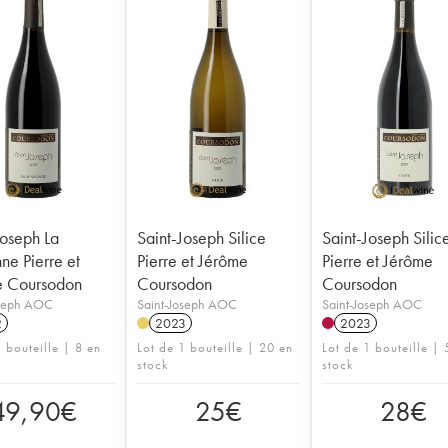
Joseph La
Saint-Joseph Silice
Saint-Joseph Silic
ne Pierre et
Pierre et Jérôme
Pierre et Jérôme
e Coursodon
Coursodon
Coursodon
oseph AOC
Saint-Joseph AOC
Saint-Joseph AOC
2
2023
2023
 bouteille | 8 en
Lot de 1 bouteille | 20 en
Lot de 1 bouteille | 
stock
stock
49,90
€
25
€
28
€