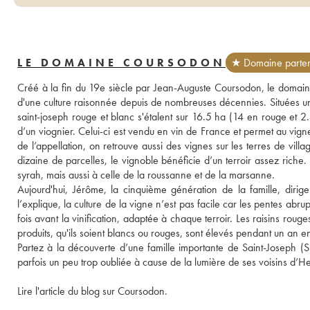
LE DOMAINE COURSODON
★ Domaine parten
Créé à la fin du 19e siècle par Jean-Auguste Coursodon, le domaine q
d'une culture raisonnée depuis de nombreuses décennies. Situées uniq
saint-joseph rouge et blanc s'étalent sur 16.5 ha (14 en rouge et 2.
d’un viognier. Celui-ci est vendu en vin de France et permet au vign
de l’appellation, on retrouve aussi des vignes sur les terres de vi
dizaine de parcelles, le vignoble bénéficie d’un terroir assez riche. En
syrah, mais aussi à celle de la roussanne et de la marsanne. 
Aujourd'hui, Jérôme, la cinquième génération de la famille, diri
l’explique, la culture de la vigne n’est pas facile car les pentes abrupt
fois avant la vinification, adaptée à chaque terroir. Les raisins roug
produits, qu'ils soient blancs ou rouges, sont élevés pendant un an en
Partez à la découverte d’une famille importante de Saint-Joseph (Sili
parfois un peu trop oubliée à cause de la lumière de ses voisins d’H
Lire l'article du blog sur Coursodon.