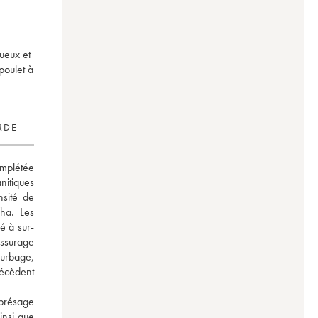
ueux et
poulet à
RDE
mplétée 
itiques 
sité de 
a. Les 
é à sur-
ssurage 
rbage, 
écèdent 
présage 
insi que 