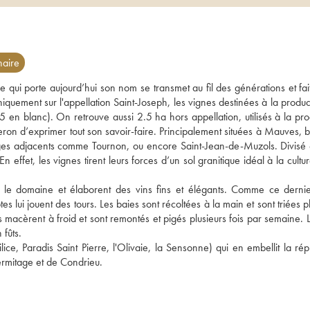
aire
ui porte aujourd’hui son nom se transmet au fil des générations et fait l
uement sur l'appellation Saint-Joseph, les vignes destinées à la product
5 en blanc). On retrouve aussi 2.5 ha hors appellation, utilisés à la pro
eron d’exprimer tout son savoir-faire. Principalement situées à Mauves, b
llages adjacents comme Tournon, ou encore Saint-Jean-de-Muzols. Divisé 
 effet, les vignes tirent leurs forces d’un sol granitique idéal à la cultur
ge le domaine et élaborent des vins fins et élégants. Comme ce dernie
es lui jouent des tours. Les baies sont récoltées à la main et sont triées pl
es macèrent à froid et sont remontés et pigés plusieurs fois par semaine. L
 fûts.
ce, Paradis Saint Pierre, l'Olivaie, la Sensonne) qui en embellit la répu
ermitage et de Condrieu. 