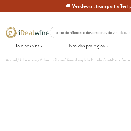
🚚
Vendeurs :
transport offert
Tous nos vins
Nos vins par région
Accueil
/
Acheter vins
/
Vallée du Rhône
/