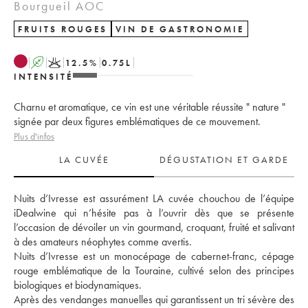
Bourgueil AOC
FRUITS ROUGES
VIN DE GASTRONOMIE
A
K
12.5
%
0.75
L
INTENSITÉ
Charnu et aromatique, ce vin est une véritable réussite " nature "
signée par deux figures emblématiques de ce mouvement.
Plus d'infos
LA CUVÉE
DÉGUSTATION ET GARDE
Nuits d’Ivresse est assurément LA cuvée chouchou de l’équipe 
iDealwine qui n’hésite pas à l’ouvrir dès que se présente 
l’occasion de dévoiler un vin gourmand, croquant, fruité et salivant 
à des amateurs néophytes comme avertis. 
Nuits d’Ivresse est un monocépage de cabernet-franc, cépage 
rouge emblématique de la Touraine, cultivé selon des principes 
biologiques et biodynamiques. 
Après des vendanges manuelles qui garantissent un tri sévère des 