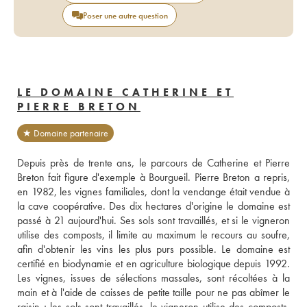
Poser une autre question
LE DOMAINE CATHERINE ET
PIERRE BRETON
★ Domaine partenaire
Depuis près de trente ans, le parcours de Catherine et Pierre 
Breton fait figure d'exemple à Bourgueil. Pierre Breton a repris, 
en 1982, les vignes familiales, dont la vendange était vendue à 
la cave coopérative. Des dix hectares d'origine le domaine est 
passé à 21 aujourd'hui. Ses sols sont travaillés, et si le vigneron 
utilise des composts, il limite au maximum le recours au soufre, 
afin d'obtenir les vins les plus purs possible. Le domaine est 
certifié en biodynamie et en agriculture biologique depuis 1992. 
Les vignes, issues de sélections massales, sont récoltées à la 
main et à l'aide de caisses de petite taille pour ne pas abîmer le 
raisin ; les sols sont travaillés, le vigneron utilise des composts. 