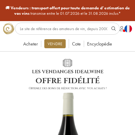
🚚
Vendeurs :
transport offert pour toute demande d’estimation de
vos vins
transmise entre le 01.07.2026 et le 31.08.2026 inclus*
Acheter
Cote
Encyclopédie
VENDRE
LES VENDANGES IDEALWINE
offre fidélité
Obtenez des bons de réduction avec vos achats !