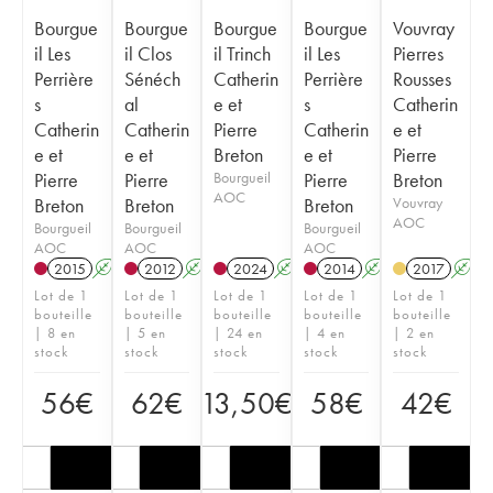
Bourgue
Bourgue
Bourgue
Bourgue
Vouvray
il Les
il Clos
il Trinch
il Les
Pierres
Perrière
Sénéch
Catherin
Perrière
Rousses
s
al
e et
s
Catherin
Catherin
Catherin
Pierre
Catherin
e et
e et
e et
Breton
e et
Pierre
Pierre
Pierre
Bourgueil
Pierre
Breton
AOC
Breton
Breton
Breton
Vouvray
AOC
Bourgueil
Bourgueil
Bourgueil
AOC
AOC
AOC
2015
A
K
2012
A
K
2024
A
K
2014
A
K
2017
A
Lot de 1
Lot de 1
Lot de 1
Lot de 1
Lot de 1
bouteille
bouteille
bouteille
bouteille
bouteille
| 8 en
| 5 en
| 24 en
| 4 en
| 2 en
stock
stock
stock
stock
stock
56
€
62
€
13,50
€
58
€
42
€