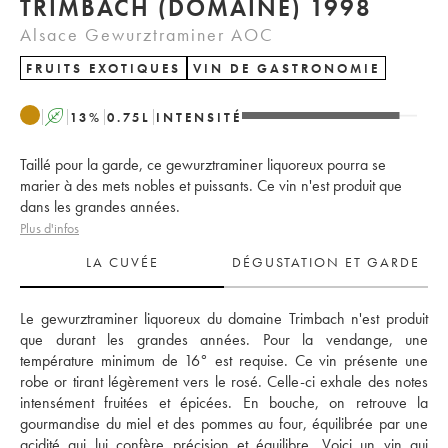
TRIMBACH (DOMAINE) 1998
Alsace Gewurztraminer AOC
FRUITS EXOTIQUES
VIN DE GASTRONOMIE
A
13
%
0.75
L
INTENSITÉ
Taillé pour la garde, ce gewurztraminer liquoreux pourra se
marier à des mets nobles et puissants. Ce vin n'est produit que
dans les grandes années.
Plus d'infos
LA CUVÉE
DÉGUSTATION ET GARDE
Le gewurztraminer liquoreux du domaine Trimbach n'est produit 
que durant les grandes années. Pour la vendange, une 
température minimum de 16° est requise. Ce vin présente une 
robe or tirant légèrement vers le rosé. Celle-ci exhale des notes 
intensément fruitées et épicées. En bouche, on retrouve la 
gourmandise du miel et des pommes au four, équilibrée par une 
acidité qui lui confère précision et équilibre. Voici un vin qui 