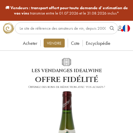
🚚
Vendeurs :
transport offert pour toute demande d’estimation de
vos vins
transmise entre le 01.07.2026 et le 31.08.2026 inclus*
Acheter
Cote
Encyclopédie
VENDRE
LES VENDANGES IDEALWINE
offre fidélité
Obtenez des bons de réduction avec vos achats !