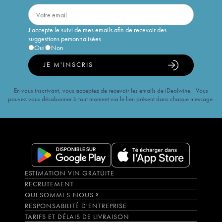
J'accepte le suivi de mes emails afin de recevoir des
suggestions personnalisées
Oui
Non
JE M'INSCRIS
En vous inscrivant, vous acceptez de recevoir les emails de iDealwine. Vous
pouvez vous désabonner à tout moment via le lien présent dans chaque message.
ESTIMATION VIN GRATUITE
RECRUTEMENT
QUI SOMMES-NOUS ?
RESPONSABILITÉ D'ENTREPRISE
TARIFS ET DÉLAIS DE LIVRAISON