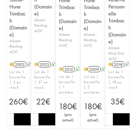
Hune
Hune
Hune
(Domain
Personn
Trimbac
Trimbac
Trimbac
e)
elle
h
h
h
Alsace
Trimbac
(Domain
(Domain
Riesling
(Domain
h
e)
e)
AOC
e)
(Domain
Alsace
Alsace
Riesling
Riesling
Alsace
e)
AOC
AOC
Riesling
Alsace
AOC
Pinot Gris
AOC
2002
A
2023
A
2018
A
2012
A
2009
A
Lot de 1
Lot de 1
Lot de 1
Lot de 1
Lot de 1
bouteille
bouteille
bouteille
bouteille
bouteille
| 3 en
| 37 en
| 18 en
| 1
| 2
stock
stock
stock
enchère
enchères
260
€
22
€
35
€
180
€
180
€
(
prix
(
prix
actuel
)
actuel
)