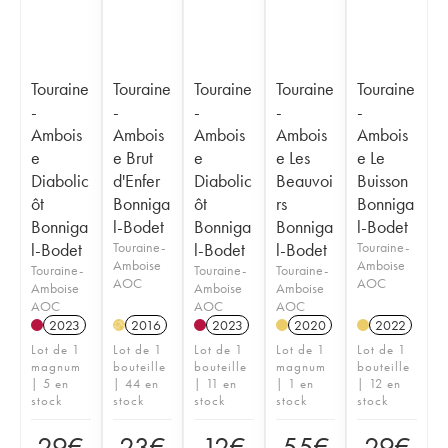
Touraine
Touraine
Touraine
Touraine
Touraine
-
-
-
-
-
Ambois
Ambois
Ambois
Ambois
Ambois
e
e Brut
e
e Les
e Le
Diabolic
d'Enfer
Diabolic
Beauvoi
Buisson
ôt
Bonniga
ôt
rs
Bonniga
Bonniga
l-Bodet
Bonniga
Bonniga
l-Bodet
l-Bodet
Touraine-
l-Bodet
l-Bodet
Touraine-
Amboise
Amboise
Touraine-
Touraine-
Touraine-
AOC
AOC
Amboise
Amboise
Amboise
AOC
AOC
AOC
2023
2016
2023
2020
2022
H
Lot de 1
Lot de 1
Lot de 1
Lot de 1
Lot de 1
magnum
bouteille
bouteille
magnum
bouteille
| 5 en
| 44 en
| 11 en
| 1 en
| 12 en
stock
stock
stock
stock
stock
29
€
23
€
12
€
55
€
29
€