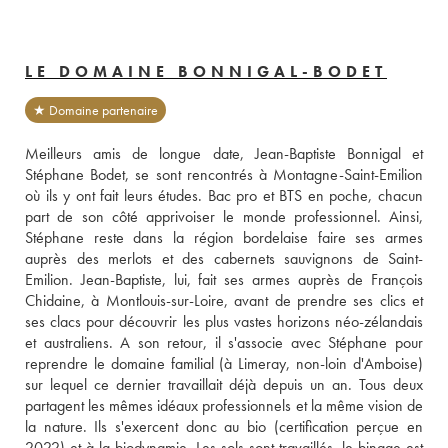
LE DOMAINE BONNIGAL-BODET
★ Domaine partenaire
Meilleurs amis de longue date, Jean-Baptiste Bonnigal et 
Stéphane Bodet, se sont rencontrés à Montagne-Saint-Emilion 
où ils y ont fait leurs études. Bac pro et BTS en poche, chacun 
part de son côté apprivoiser le monde professionnel. Ainsi, 
Stéphane reste dans la région bordelaise faire ses armes 
auprès des merlots et des cabernets sauvignons de Saint-
Emilion. Jean-Baptiste, lui, fait ses armes auprès de François 
Chidaine, à Montlouis-sur-Loire, avant de prendre ses clics et 
ses clacs pour découvrir les plus vastes horizons néo-zélandais 
et australiens. A son retour, il s'associe avec Stéphane pour 
reprendre le domaine familial (à Limeray, non-loin d'Amboise) 
sur lequel ce dernier travaillait déjà depuis un an. Tous deux 
partagent les mêmes idéaux professionnels et la même vision de 
la nature. Ils s'exercent donc au bio (certification perçue en 
2022) et à la biodynamie. Les sols sont travaillés, le binage est 