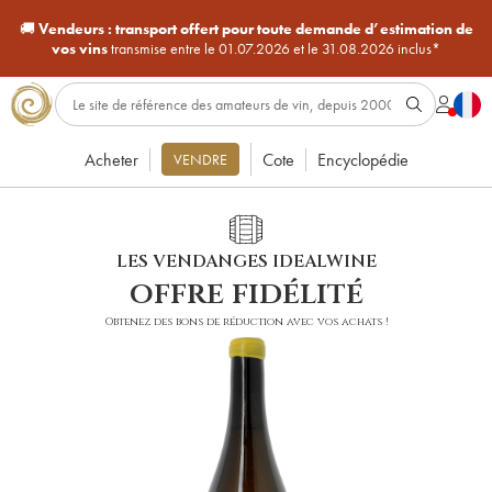
🚚
Vendeurs :
transport offert pour toute demande d’estimation de
vos vins
transmise entre le 01.07.2026 et le 31.08.2026 inclus*
Acheter
Cote
Encyclopédie
VENDRE
LES VENDANGES IDEALWINE
offre fidélité
Obtenez des bons de réduction avec vos achats !