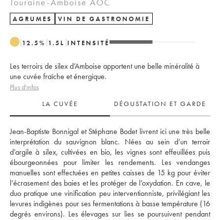
Touraine-Amboise AOC
AGRUMES
VIN DE GASTRONOMIE
12.5
%
1.5
L
INTENSITÉ
Les terroirs de silex d’Amboise apportent une belle minéralité à
une cuvée fraîche et énergique.
Plus d'infos
LA CUVÉE
DÉGUSTATION ET GARDE
Jean-Baptiste Bonnigal et Stéphane Bodet livrent ici une très belle 
interprétation du sauvignon blanc. Nées au sein d’un terroir 
d’argile à silex, cultivées en bio, les vignes sont effeuillées puis 
ébourgeonnées pour limiter les rendements. Les vendanges 
manuelles sont effectuées en petites caisses de 15 kg pour éviter 
l’écrasement des baies et les protéger de l’oxydation. En cave, le 
duo pratique une vinification peu interventionniste, privilégiant les 
levures indigènes pour ses fermentations à basse température (16 
degrés environs). Les élevages sur lies se poursuivent pendant 