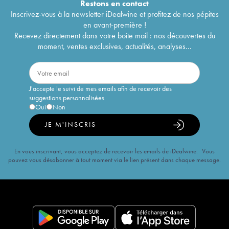
Restons en
contact
Inscrivez-vous à la newsletter iDealwine et profitez de nos pépites
en avant-première !
Recevez directement dans votre boîte mail : nos découvertes du
moment, ventes exclusives, actualités, analyses...
J'accepte le suivi de mes emails afin de recevoir des
suggestions personnalisées
Oui
Non
JE M'INSCRIS
En vous inscrivant, vous acceptez de recevoir les emails de iDealwine. Vous
pouvez vous désabonner à tout moment via le lien présent dans chaque message.