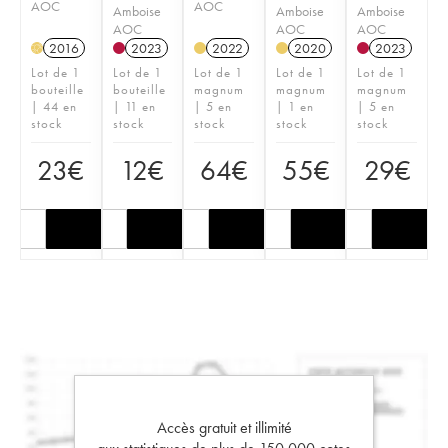
AOC
AOC
Amboise
Amboise
Amboise
AOC
AOC
AOC
2016
2023
2022
2020
2023
H
Lot de 1
Lot de 1
Lot de 1
Lot de 1
Lot de 1
bouteille
bouteille
magnum
magnum
magnum
| 44 en
| 11 en
| 5 en
| 1 en
| 5 en
stock
stock
stock
stock
stock
23
€
12
€
64
€
55
€
29
€
Accès gratuit et illimité