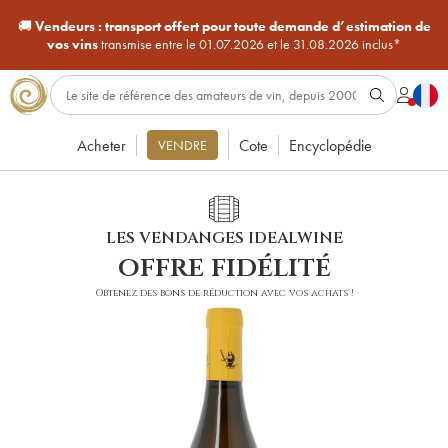
🚚
Vendeurs :
transport offert pour toute demande d’estimation de
vos vins
transmise entre le 01.07.2026 et le 31.08.2026 inclus*
Acheter
Cote
Encyclopédie
VENDRE
LES VENDANGES IDEALWINE
offre fidélité
Obtenez des bons de réduction avec vos achats !