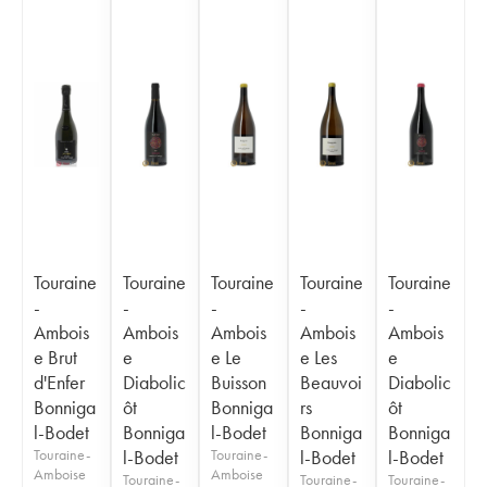
Touraine
Touraine
Touraine
Touraine
Touraine
-
-
-
-
-
Ambois
Ambois
Ambois
Ambois
Ambois
e Brut
e
e Le
e Les
e
d'Enfer
Diabolic
Buisson
Beauvoi
Diabolic
Bonniga
ôt
Bonniga
rs
ôt
l-Bodet
Bonniga
l-Bodet
Bonniga
Bonniga
Touraine-
l-Bodet
Touraine-
l-Bodet
l-Bodet
Amboise
Amboise
Touraine-
Touraine-
Touraine-