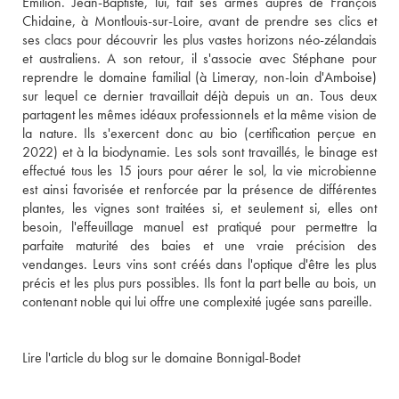
Emilion. Jean-Baptiste, lui, fait ses armes auprès de François 
Chidaine, à Montlouis-sur-Loire, avant de prendre ses clics et 
ses clacs pour découvrir les plus vastes horizons néo-zélandais 
et australiens. A son retour, il s'associe avec Stéphane pour 
reprendre le domaine familial (à Limeray, non-loin d'Amboise) 
sur lequel ce dernier travaillait déjà depuis un an. Tous deux 
partagent les mêmes idéaux professionnels et la même vision de 
la nature. Ils s'exercent donc au bio (certification perçue en 
2022) et à la biodynamie. Les sols sont travaillés, le binage est 
effectué tous les 15 jours pour aérer le sol, la vie microbienne 
est ainsi favorisée et renforcée par la présence de différentes 
plantes, les vignes sont traitées si, et seulement si, elles ont 
besoin, l'effeuillage manuel est pratiqué pour permettre la 
parfaite maturité des baies et une vraie précision des 
vendanges. Leurs vins sont créés dans l'optique d'être les plus 
précis et les plus purs possibles. Ils font la part belle au bois, un 
contenant noble qui lui offre une complexité jugée sans pareille.
Lire l'article du blog sur le domaine Bonnigal-Bodet