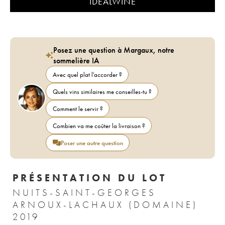
IDEALWINE
Posez une question à Margaux, notre
sommelière IA
Avec quel plat l'accorder ?
Quels vins similaires me conseilles-tu ?
Comment le servir ?
Combien va me coûter la livraison ?
Poser une autre question
PRÉSENTATION DU LOT
NUITS-SAINT-GEORGES
ARNOUX-LACHAUX (DOMAINE)
2019