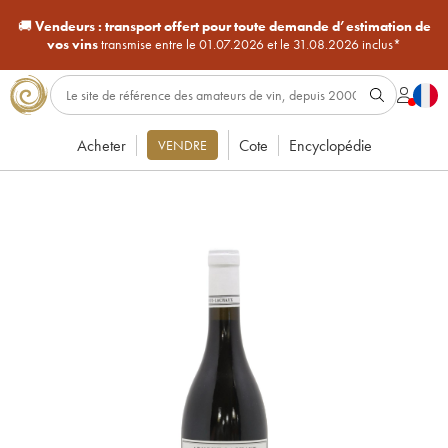
🚚
Vendeurs :
transport offert pour toute demande d’estimation de
vos vins
transmise entre le 01.07.2026 et le 31.08.2026 inclus*
Acheter
Cote
Encyclopédie
VENDRE