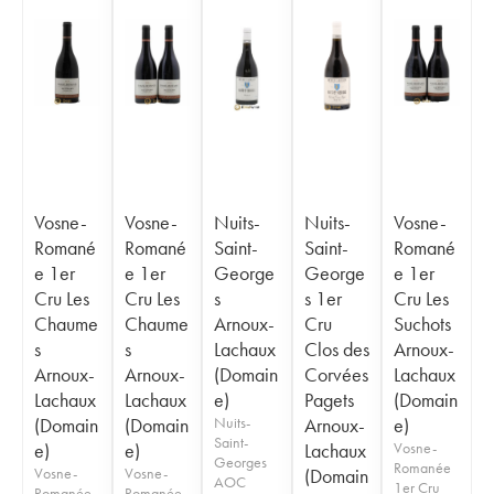
Vosne-
Vosne-
Nuits-
Nuits-
Vosne-
Romané
Romané
Saint-
Saint-
Romané
e 1er
e 1er
George
George
e 1er
Cru Les
Cru Les
s
s 1er
Cru Les
Chaume
Chaume
Arnoux-
Cru
Suchots
s
s
Lachaux
Clos des
Arnoux-
Arnoux-
Arnoux-
(Domain
Corvées
Lachaux
Lachaux
Lachaux
e)
Pagets
(Domain
(Domain
(Domain
Nuits-
Arnoux-
e)
Saint-
e)
e)
Lachaux
Vosne-
Georges
Romanée
Vosne-
Vosne-
(Domain
AOC
1er Cru
Romanée
Romanée