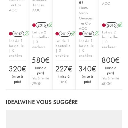
e)
AOC
1er Cru
1er Cru
Nuits-
AOC
AOC
Saint-
Georges
1er Cru
2016
A
2016
A
AOC
Lot de 2
Lot de 2
2017
A
2019
A
2018
A
bouteilles
bouteilles
Lot de 1
Lot de 1
Lot de 1
| 0
| 0
bouteille
bouteille
bouteille
enchère
enchère
| 0
| 0
| 0
enchère
enchère
enchère
580
€
800
€
320
€
227
€
340
€
(
mise à
(
mise à
prix
)
prix
)
(
mise à
(
mise à
(
mise à
Prix à l'unité
Prix à l'unité
prix
)
prix
)
prix
)
290
€
400
€
IDEALWINE VOUS SUGGÈRE