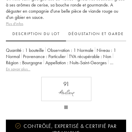
à ses arômes de cerise, sa bouche ronde et gourmande. A
déguster en compagnie d'une belle pièce de viande rouge ou
d'un gibier en sauce.
Plus d'infos
DESCRIPTION DU LOT
DÉGUSTATION ET GARDE
Quantité :
1 bouteille
Observation :
1 Normale
Niveau :
1
Normal
Provenance :
particulier
TVA récupérable :
non
Région :
Bourgogne
Appellation :
Nuits-Saint-Georges
Propriétaire :
Arnoux-Lachaux (Domaine)
En savoir plus...
91
CONTRÔLÉ, EXPERTISÉ & CERTIFIÉ PAR