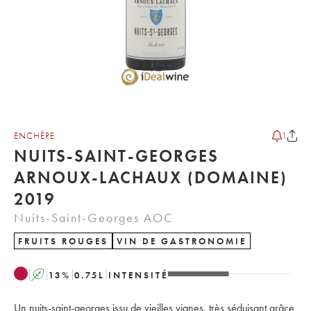
ENCHÈRE
1
NUITS-SAINT-GEORGES
ARNOUX-LACHAUX (DOMAINE)
2019
Nuits-Saint-Georges AOC
FRUITS ROUGES
VIN DE GASTRONOMIE
A
13
%
0.75
L
INTENSITÉ
Un nuits-saint-georges issu de vieilles vignes, très séduisant grâce