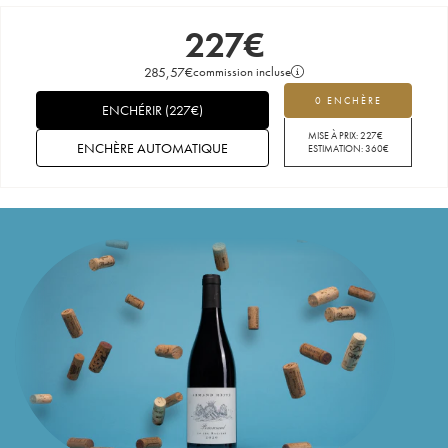
227
€
285,57
€
commission incluse
0 ENCHÈRE
ENCHÉRIR
(
227
€
)
MISE À PRIX:
227
€
ENCHÈRE AUTOMATIQUE
ESTIMATION:
360
€