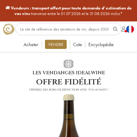
🚚
Vendeurs :
transport offert pour toute demande d’estimation de
vos vins
transmise entre le 01.07.2026 et le 31.08.2026 inclus*
Acheter
Cote
Encyclopédie
VENDRE
LES VENDANGES IDEALWINE
offre fidélité
Obtenez des bons de réduction avec vos achats !