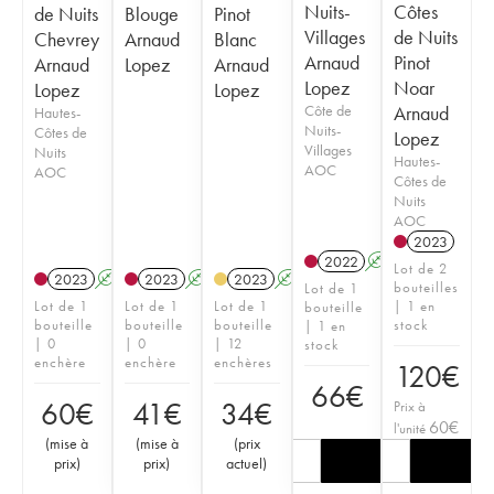
Nuits-
Côtes
de Nuits
Blouge
Pinot
Villages
de Nuits
Chevrey
Arnaud
Blanc
Arnaud
Pinot
Arnaud
Lopez
Arnaud
Lopez
Noar
Lopez
Lopez
Côte de
Arnaud
Hautes-
Nuits-
Côtes de
Lopez
Villages
Nuits
Hautes-
AOC
AOC
Côtes de
Nuits
AOC
2023
2022
A
K
Lot de 2
2023
A
2023
A
2023
A
bouteilles
Lot de 1
Lot de 1
Lot de 1
Lot de 1
| 1 en
bouteille
bouteille
bouteille
bouteille
stock
| 1 en
| 0
| 0
| 12
stock
enchère
enchère
enchères
120
€
66
€
60
€
41
€
34
€
Prix à
60
€
l'unité
(
mise à
(
mise à
(
prix
prix
)
prix
)
actuel
)