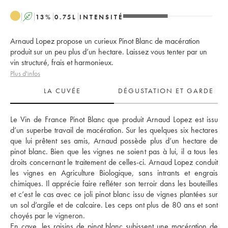
A
13
%
0.75
L
INTENSITÉ
Arnaud Lopez propose un curieux Pinot Blanc de macération
produit sur un peu plus d’un hectare. Laissez vous tenter par un
vin structuré, frais et harmonieux.
Plus d'infos
LA CUVÉE
DÉGUSTATION ET GARDE
Le Vin de France Pinot Blanc que produit Arnaud Lopez est issu 
d’un superbe travail de macération. Sur les quelques six hectares 
que lui prêtent ses amis, Arnaud possède plus d’un hectare de 
pinot blanc. Bien que les vignes ne soient pas à lui, il a tous les 
droits concernant le traitement de celles-ci. Arnaud Lopez conduit 
les vignes en Agriculture Biologique, sans intrants et engrais 
chimiques. Il apprécie faire refléter son terroir dans les bouteilles 
et c’est le cas avec ce joli pinot blanc issu de vignes plantées sur 
un sol d’argile et de calcaire. Les ceps ont plus de 80 ans et sont 
choyés par le vigneron. 
En cave, les raisins de pinot blanc subissent une macération de 