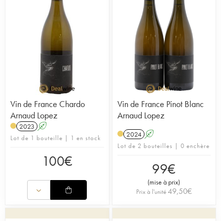
Vin de France Chardo
Vin de France Pinot Blanc
Arnaud Lopez
Arnaud Lopez
2023
A
2024
A
Lot de 1 bouteille | 1 en stock
Lot de 2 bouteilles | 0 enchère
100
€
99
€
(
mise à prix
)
49,50
€
Prix à l'unité