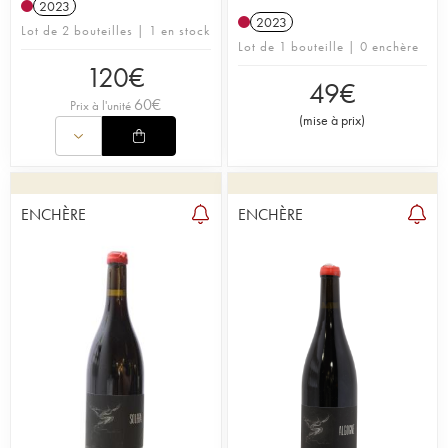
2023
2023
Lot de 2 bouteilles | 1 en stock
Lot de 1 bouteille | 0 enchère
120
€
49
€
60
€
Prix à l'unité
(
mise à prix
)
ENCHÈRE
ENCHÈRE