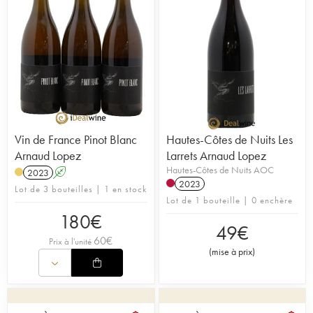
Vin de France Pinot Blanc
Hautes-Côtes de Nuits Les
Arnaud Lopez
Larrets Arnaud Lopez
Hautes-Côtes de Nuits AOC
2023
A
2023
Lot de 3 bouteilles | 1 en stock
Lot de 1 bouteille | 0 enchère
180
€
49
€
60
€
Prix à l'unité
(
mise à prix
)