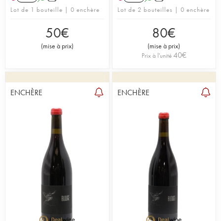
Lot de 1 bouteille | 0 enchère
Lot de 2 bouteilles | 0 enchère
50
€
80
€
(
mise à prix
)
(
mise à prix
)
40
€
Prix à l'unité
ENCHÈRE
ENCHÈRE