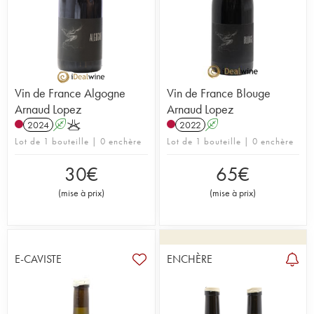
Vin de France Algogne
Vin de France Blouge
Arnaud Lopez
Arnaud Lopez
2024
A
K
2022
A
Lot de 1 bouteille | 0 enchère
Lot de 1 bouteille | 0 enchère
30
€
65
€
(
mise à prix
)
(
mise à prix
)
E-CAVISTE
ENCHÈRE