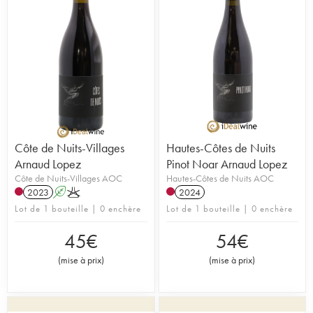
Côte de Nuits-Villages
Hautes-Côtes de Nuits
Arnaud Lopez
Pinot Noar Arnaud Lopez
Côte de Nuits-Villages AOC
Hautes-Côtes de Nuits AOC
2023
A
K
2024
Lot de 1 bouteille | 0 enchère
Lot de 1 bouteille | 0 enchère
45
€
54
€
(
mise à prix
)
(
mise à prix
)