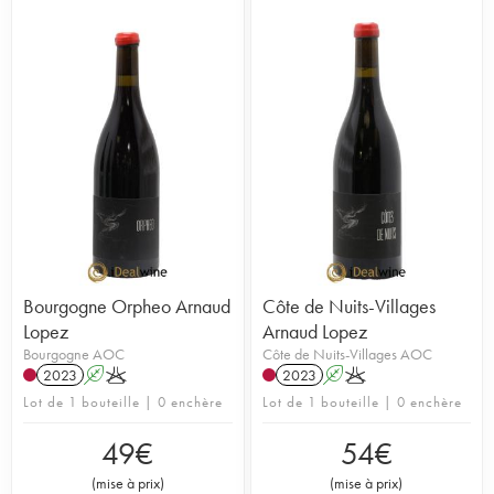
Bourgogne Orpheo Arnaud
Côte de Nuits-Villages
Lopez
Arnaud Lopez
Bourgogne AOC
Côte de Nuits-Villages AOC
2023
A
K
2023
A
K
Lot de 1 bouteille | 0 enchère
Lot de 1 bouteille | 0 enchère
49
€
54
€
(
mise à prix
)
(
mise à prix
)