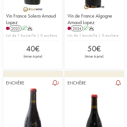
Vin France Solera Arnaud
Vin de France Algogne
Lopez
Arnaud Lopez
2023
A
K
2024
A
K
Lot de 1 bouteille | 0 enchère
Lot de 1 bouteille | 0 enchère
40
€
50
€
(
mise à prix
)
(
mise à prix
)
ENCHÈRE
ENCHÈRE
1