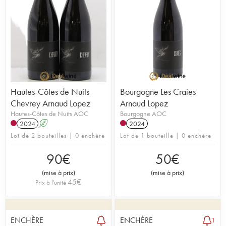
Hautes-Côtes de Nuits
Bourgogne Les Craies
Chevrey Arnaud Lopez
Arnaud Lopez
Hautes-Côtes de Nuits AOC
Bourgogne AOC
2024
A
2024
Lot de 2 bouteilles | 0 enchère
Lot de 1 bouteille | 0 enchère
90
€
50
€
(
mise à prix
)
(
mise à prix
)
45
€
Prix à l'unité
ENCHÈRE
ENCHÈRE
1