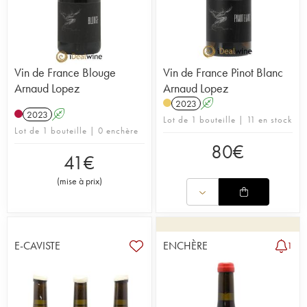
Vin de France Blouge
Vin de France Pinot Blanc
Arnaud Lopez
Arnaud Lopez
2023
A
2023
A
Lot de 1 bouteille | 11 en stock
Lot de 1 bouteille | 0 enchère
80
€
41
€
(
mise à prix
)
E-CAVISTE
ENCHÈRE
1