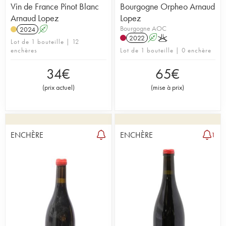
Vin de France Pinot Blanc
Bourgogne Orpheo Arnaud
Arnaud Lopez
Lopez
Bourgogne AOC
2024
A
2022
A
K
Lot de 1 bouteille | 12
enchères
Lot de 1 bouteille | 0 enchère
34
€
65
€
(
prix actuel
)
(
mise à prix
)
ENCHÈRE
ENCHÈRE
1