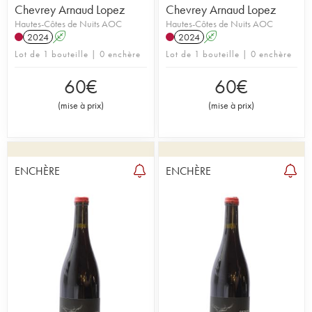
Chevrey Arnaud Lopez
Chevrey Arnaud Lopez
Hautes-Côtes de Nuits AOC
Hautes-Côtes de Nuits AOC
2024
A
2024
A
Lot de 1 bouteille | 0 enchère
Lot de 1 bouteille | 0 enchère
60
€
60
€
(
mise à prix
)
(
mise à prix
)
ENCHÈRE
ENCHÈRE