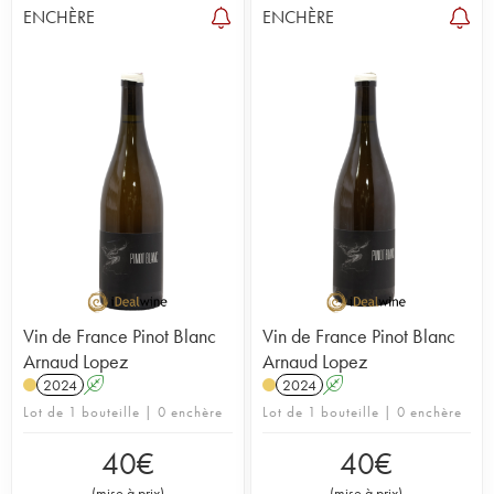
ENCHÈRE
ENCHÈRE
Vin de France Pinot Blanc
Vin de France Pinot Blanc
Arnaud Lopez
Arnaud Lopez
2024
A
2024
A
Lot de 1 bouteille | 0 enchère
Lot de 1 bouteille | 0 enchère
40
€
40
€
(
mise à prix
)
(
mise à prix
)