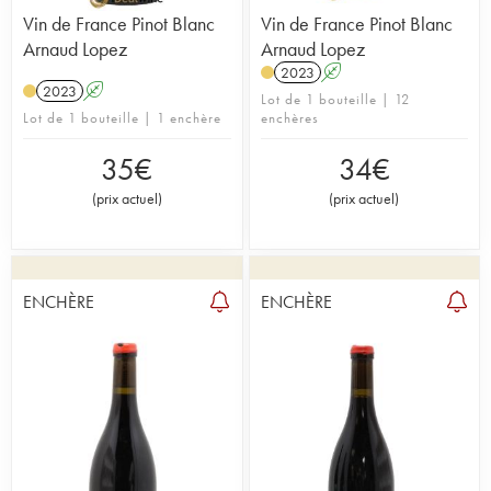
Vin de France Pinot Blanc
Vin de France Pinot Blanc
Arnaud Lopez
Arnaud Lopez
2023
A
2023
A
Lot de 1 bouteille | 12
Lot de 1 bouteille | 1 enchère
enchères
35
€
34
€
(
prix actuel
)
(
prix actuel
)
ENCHÈRE
ENCHÈRE