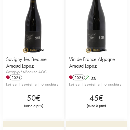
Savigny-lès-Beaune
Vin de France Algogne
Arnaud Lopez
Arnaud Lopez
Savigny-lès-Beaune AOC
2024
2024
A
K
Lot de 1 bouteille | 0 enchère
Lot de 1 bouteille | 0 enchère
50
€
45
€
(
mise à prix
)
(
mise à prix
)