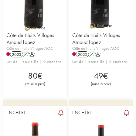
Côte de Nuits-Villages
Côte de Nuits-Villages
Arnaud Lopez
Arnaud Lopez
Côte de Nuits-Villages AOC
Côte de Nuits-Villages AOC
2023
A
K
2023
A
K
Lot de 1 bouteille | 0 enchère
Lot de 1 bouteille | 0 enchère
80
€
49
€
(
mise à prix
)
(
mise à prix
)
ENCHÈRE
ENCHÈRE