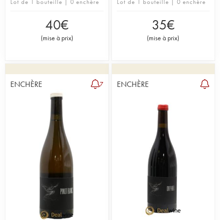
Lot de 1 bouteille | 0 enchère
Lot de 1 bouteille | 0 enchère
40
€
35
€
(
mise à prix
)
(
mise à prix
)
ENCHÈRE
ENCHÈRE
7