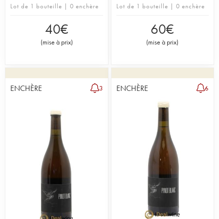
Lot de 1 bouteille | 0 enchère
Lot de 1 bouteille | 0 enchère
40
€
60
€
(
mise à prix
)
(
mise à prix
)
ENCHÈRE
ENCHÈRE
3
6