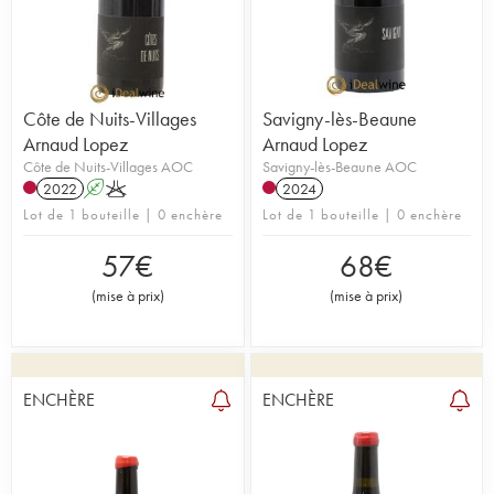
Côte de Nuits-Villages
Savigny-lès-Beaune
Arnaud Lopez
Arnaud Lopez
Côte de Nuits-Villages AOC
Savigny-lès-Beaune AOC
2022
A
K
2024
Lot de 1 bouteille | 0 enchère
Lot de 1 bouteille | 0 enchère
57
€
68
€
(
mise à prix
)
(
mise à prix
)
ENCHÈRE
ENCHÈRE