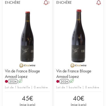
ENCHÈRE
ENCHÈRE
1
Vin de France Blouge
Vin de France Blouge
Arnaud Lopez
Arnaud Lopez
2024
A
2024
A
Lot de 1 bouteille | 0 enchère
Lot de 1 bouteille | 0 enchère
45
€
40
€
(
mise à prix
)
(
mise à prix
)