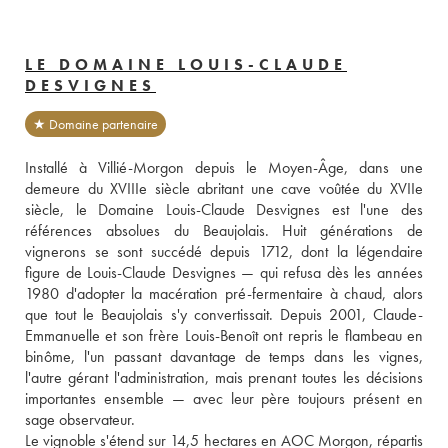
LE DOMAINE LOUIS-CLAUDE
DESVIGNES
★ Domaine partenaire
Installé à Villié-Morgon depuis le Moyen-Âge, dans une 
demeure du XVIIIe siècle abritant une cave voûtée du XVIIe 
siècle, le Domaine Louis-Claude Desvignes est l'une des 
références absolues du Beaujolais. Huit générations de 
vignerons se sont succédé depuis 1712, dont la légendaire 
figure de Louis-Claude Desvignes — qui refusa dès les années 
1980 d'adopter la macération pré-fermentaire à chaud, alors 
que tout le Beaujolais s'y convertissait. Depuis 2001, Claude-
Emmanuelle et son frère Louis-Benoît ont repris le flambeau en 
binôme, l'un passant davantage de temps dans les vignes, 
l'autre gérant l'administration, mais prenant toutes les décisions 
importantes ensemble — avec leur père toujours présent en 
sage observateur.

Le vignoble s'étend sur 14,5 hectares en AOC Morgon, répartis 