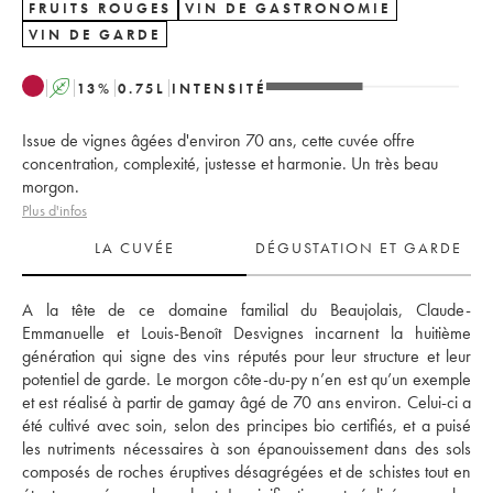
FRUITS ROUGES
VIN DE GASTRONOMIE
VIN DE GARDE
A
13
%
0.75
L
INTENSITÉ
Issue de vignes âgées d'environ 70 ans, cette cuvée offre
concentration, complexité, justesse et harmonie. Un très beau
morgon.
Plus d'infos
LA CUVÉE
DÉGUSTATION ET GARDE
A la tête de ce domaine familial du Beaujolais, Claude-
Emmanuelle et Louis-Benoît Desvignes incarnent la huitième 
génération qui signe des vins réputés pour leur structure et leur 
potentiel de garde. Le morgon côte-du-py n’en est qu’un exemple 
et est réalisé à partir de gamay âgé de 70 ans environ. Celui-ci a 
été cultivé avec soin, selon des principes bio certifiés, et a puisé 
les nutriments nécessaires à son épanouissement dans des sols 
composés de roches éruptives désagrégées et de schistes tout en 