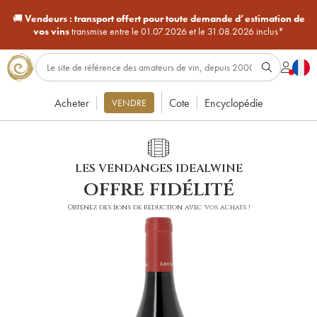
🚚
Vendeurs :
transport offert pour toute demande d’estimation de
vos vins
transmise entre le 01.07.2026 et le 31.08.2026 inclus*
Acheter
Cote
Encyclopédie
VENDRE
LES VENDANGES IDEALWINE
offre fidélité
Obtenez des bons de réduction avec vos achats !