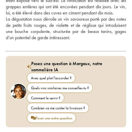
étant exposé vers le sud-est. La vinification est réalisée avec les 
grappes entières qui ont été encuvées pendant dix jours. Le vin, 
lui, a été élevé dans des cuves en ciment pendant dix mois. 
La dégustation nous dévoile un vin savoureux porté par des notes 
de petits fruits rouges, de violette et de réglisse qui introduisent 
une bouche corpulente, structurée par de beaux tanins, gages 
d’un potentiel de garde intéressant.
Posez une question à Margaux, notre
sommelière IA
Avec quel plat l'accorder ?
Quels vins similaires me conseilles-tu ?
Comment le servir ?
Combien va me coûter la livraison ?
Poser une autre question