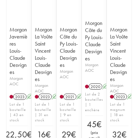
Morgon
Morgon
Morgon
Morgon
Morgon
Côte du
Javerniè
La Voûte
Côte du
La Voûte
Py Louis-
res
Saint
Py Louis-
Saint
Claude
Louis-
Vincent
Claude
Vincent
Desvign
Claude
Louis-
Desvign
Louis-
es
Desvign
Claude
es
Claude
Morgon
AOC
es
Desvign
Morgon
Desvign
AOC
Morgon
es
es
AOC
Morgon
Morgon
2020
A
AOC
AOC
Lot de 2
2023
A
2023
A
2021
A
2023
A
bouteilles
Lot de 1
Lot de 1
Lot de 1
Lot de 1
| 1
bouteille
bouteille
bouteille
magnum
enchère
| 43 en
| 31 en
| 9 en
| 18 en
stock
stock
stock
stock
45
€
22,50
€
16
€
29
€
32
€
(
prix
actuel
)