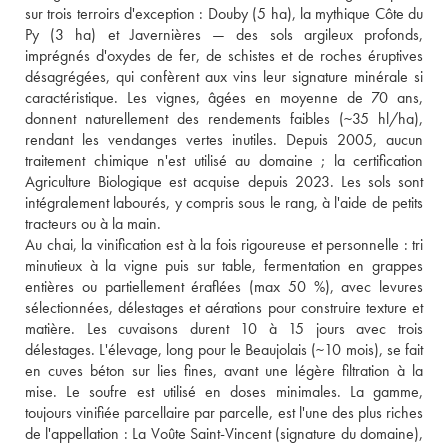
sur trois terroirs d'exception : Douby (5 ha), la mythique Côte du 
Py (3 ha) et Javernières — des sols argileux profonds, 
imprégnés d'oxydes de fer, de schistes et de roches éruptives 
désagrégées, qui confèrent aux vins leur signature minérale si 
caractéristique. Les vignes, âgées en moyenne de 70 ans, 
donnent naturellement des rendements faibles (~35 hl/ha), 
rendant les vendanges vertes inutiles. Depuis 2005, aucun 
traitement chimique n'est utilisé au domaine ; la certification 
Agriculture Biologique est acquise depuis 2023. Les sols sont 
intégralement labourés, y compris sous le rang, à l'aide de petits 
tracteurs ou à la main.

Au chai, la vinification est à la fois rigoureuse et personnelle : tri 
minutieux à la vigne puis sur table, fermentation en grappes 
entières ou partiellement éraflées (max 50 %), avec levures 
sélectionnées, délestages et aérations pour construire texture et 
matière. Les cuvaisons durent 10 à 15 jours avec trois 
délestages. L'élevage, long pour le Beaujolais (~10 mois), se fait 
en cuves béton sur lies fines, avant une légère filtration à la 
mise. Le soufre est utilisé en doses minimales. La gamme, 
toujours vinifiée parcellaire par parcelle, est l'une des plus riches 
de l'appellation : La Voûte Saint-Vincent (signature du domaine), 