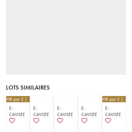
LOTS SIMILAIRES
58,50
€
par 2 | -10%
28,80
€
par 3 | -10
E-
E-
E-
E-
E-
CAVISTE
CAVISTE
CAVISTE
CAVISTE
CAVISTE