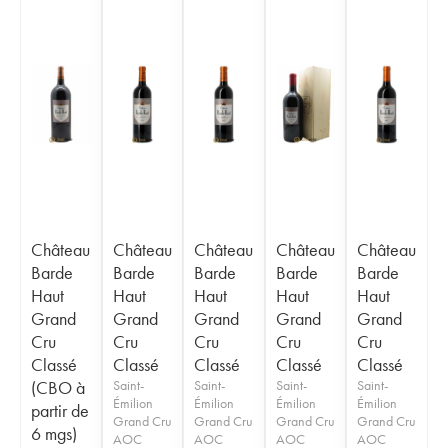
Château
Château
Château
Château
Château
Barde
Barde
Barde
Barde
Barde
Haut
Haut
Haut
Haut
Haut
Grand
Grand
Grand
Grand
Grand
Cru
Cru
Cru
Cru
Cru
Classé
Classé
Classé
Classé
Classé
(CBO à
Saint-
Saint-
Saint-
Saint-
Émilion
Émilion
Émilion
Émilion
partir de
Grand Cru
Grand Cru
Grand Cru
Grand Cru
6 mgs)
AOC
AOC
AOC
AOC