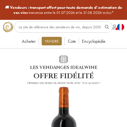
🚚
Vendeurs :
transport offert pour toute demande d’estimation de
vos vins
transmise entre le 01.07.2026 et le 31.08.2026 inclus*
Acheter
Cote
Encyclopédie
VENDRE
LES VENDANGES IDEALWINE
offre fidélité
Obtenez des bons de réduction avec vos achats !