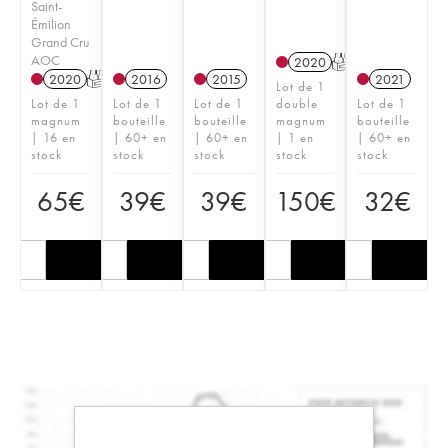
Saint-
Émilion
Grand Cru
AOC
2020
T
2020
T
2016
2015
2021
Lot de 1
Lot de 1
Lot de 1
Lot de 1
double
Lot de 1
magnum
bouteille
bouteille
magnum
bouteille
| 16 en
| 60+ en
| 60+ en
| 1 en
| 60+ en
stock
stock
stock
stock
stock
65
€
39
€
39
€
150
€
32
€