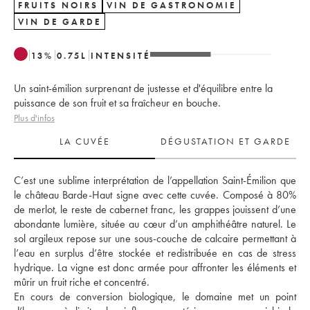
FRUITS NOIRS
VIN DE GASTRONOMIE
VIN DE GARDE
13
%
0.75
L
INTENSITÉ
Un saint-émilion surprenant de justesse et d'équilibre entre la
puissance de son fruit et sa fraîcheur en bouche.
Plus d'infos
LA CUVÉE
DÉGUSTATION ET GARDE
C’est une sublime interprétation de l’appellation Saint-Émilion que 
le château Barde-Haut signe avec cette cuvée. Composé à 80% 
de merlot, le reste de cabernet franc, les grappes jouissent d’une 
abondante lumière, située au cœur d’un amphithéâtre naturel. Le 
sol argileux repose sur une sous-couche de calcaire permettant à 
l’eau en surplus d’être stockée et redistribuée en cas de stress 
hydrique. La vigne est donc armée pour affronter les éléments et 
mûrir un fruit riche et concentré. 
En cours de conversion biologique, le domaine met un point 