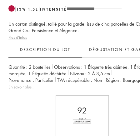
13
%
1.5
L
INTENSITÉ
Un corton distingué, taillé pour la garde, issu de cinq parcelles de C
Grand Cru. Persistance et élégance.
Plus d'infos
DESCRIPTION DU LOT
DÉGUSTATION ET GA
Quantité :
2 bouteilles
Observations :
1 Étiquette très abimée
,
1 Éti
marquée
,
1 Étiquette déchirée
Niveau :
2
À 3,5 cm
Provenance :
particulier
TVA récupérable :
non
Région :
Bourgog
Appellation :
Corton
Classement :
Grand Cru
Propriétaire :
Louis 
En savoir plus...
92