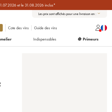
01.07.2026 et le 31.08.2026 inclus*
Les prix sont affichés pour une livraison en :
Cote des vins
Guide des vins
melier
Indispensables
🍇 Primeurs
R