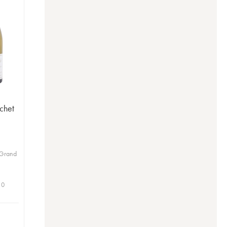
chet
 Grand
 0