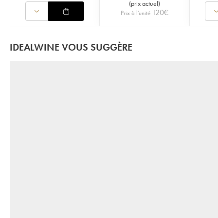
(
prix actuel
)
120
€
Prix à l'unité
IDEALWINE VOUS SUGGÈRE