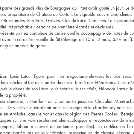
partie des grands vins de Bourgogne qu'il faut avoir goûté un jour. Le d
ors propriétaire du Château de Corton. Le vignoble couvre cinq climats (
: Bressandes, Perrières, Grèves, Clos du Roi et Chaumes. Leur proportion
lité irréprochable : certains peuvent être écartés et déclassés. 
 présente un nez complexe de cerise confite accompagné de notes de cuir
nt avec le caractère vanillé du fût (élevage de 10 à 12 mois, 35% neuf). 
e longues années de garde.
aison Louis Latour figure parmi les négociants-éleveurs les plus recon
deux siècles et fait ainsi partie du cercle fermé des Hénokiens. C'est dé
puis le décès de son frère Louis Fabrice. À ses côtés, Éléonore Latour, la f
de la propriété. 
aste domaine, s'étendant du Chambertin jusqu'au Chevalier-Montrache
. Elle y cultive le pinot noir pour ses rouges et le chardonnay pour ses 
 en Ardèche, dans le Var et dans la région des Pierres Dorées (Beaujolai
gagée sur une voie résolument plus écologique et respectueuse du terroi
 compost, labour à cheval de certaines parcelles). La certification bio
ement portée lors de la vinification, respectueuse de chaque cépage, 