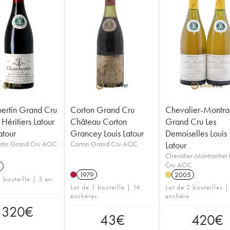
rtin Grand Cru
Corton Grand Cru
Chevalier-Montra
Héritiers Latour
Château Corton
Grand Cru Les
atour
Grancey Louis Latour
Demoiselles Louis
tin Grand Cru AOC
Corton Grand Cru AOC
Latour
Chevalier-Montrachet
Cru AOC
1
1979
2005
 bouteille | 3 en
Lot de 1 bouteille | 14
Lot de 2 bouteilles |
enchères
enchère
320
€
43
€
420
€