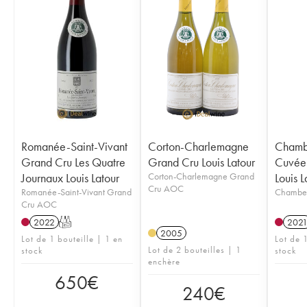
Romanée-Saint-Vivant
Corton-Charlemagne
Chambe
Grand Cru Les Quatre
Grand Cru Louis Latour
Cuvée 
Journaux Louis Latour
Corton-Charlemagne Grand
Louis L
Cru AOC
Romanée-Saint-Vivant Grand
Chamber
Cru AOC
2022
T
202
2005
Lot de 1 bouteille | 1 en
Lot de 1
Lot de 2 bouteilles | 1
stock
stock
enchère
650
€
240
€