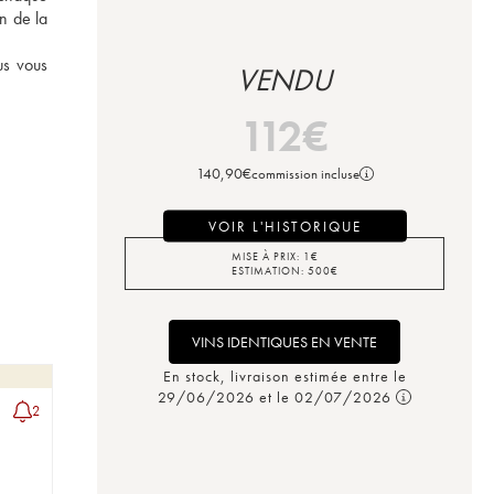
n de la 
s vous 
VENDU
112
€
140,90
€
commission incluse
VOIR L'HISTORIQUE
MISE À PRIX:
1
€
ESTIMATION:
500
€
VINS IDENTIQUES EN VENTE
En stock, livraison estimée entre le
29/06/2026 et le 02/07/2026
2