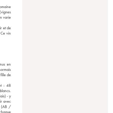
omaine 
vignes 
 varie 
 et de 
Ce vin 
nus en 
sormais 
ille de 
t : 48 
blancs. 
s) - y 
r avec 
 (AB / 
chaque 