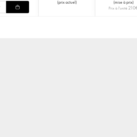
(
prix actuel
)
(
mise à prix
)
210
Prix à l'unité