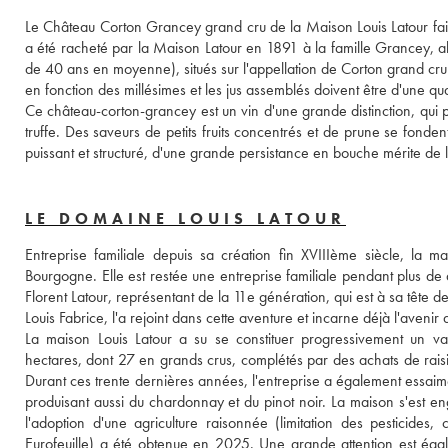
Le Château Corton Grancey grand cru de la Maison Louis Latour fait 
a été racheté par la Maison Latour en 1891 à la famille Grancey, al
de 40 ans en moyenne), situés sur l'appellation de Corton grand cru 
en fonction des millésimes et les jus assemblés doivent être d'une qua
Ce château-corton-grancey est un vin d'une grande distinction, qui
truffe. Des saveurs de petits fruits concentrés et de prune se fonde
puissant et structuré, d'une grande persistance en bouche mérite d
LE DOMAINE LOUIS LATOUR
Entreprise familiale depuis sa création fin XVIIIème siècle, la m
Bourgogne. Elle est restée une entreprise familiale pendant plus de 
Florent Latour, représentant de la 11e génération, qui est à sa tête de
Louis Fabrice, l'a rejoint dans cette aventure et incarne déjà l'avenir 
La maison Louis Latour a su se constituer progressivement un v
hectares, dont 27 en grands crus, complétés par des achats de raisin
Durant ces trente dernières années, l'entreprise a également essaimé
produisant aussi du chardonnay et du pinot noir. La maison s'est en
l'adoption d'une agriculture raisonnée (limitation des pesticides,
Eurofeuille) a été obtenue en 2025. Une grande attention est égal