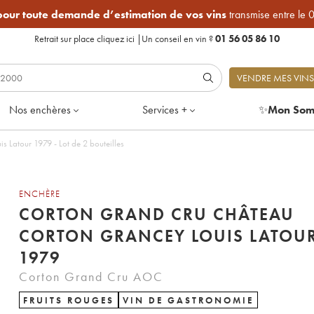
 pour toute demande d’estimation de vos vins
transmise entre le 
Retrait sur place
cliquez ici
|
Un conseil en vin ?
01 56 05 86 10
VENDRE MES VINS
Nos enchères
Services +
✨
Mon Som
Corton Grand Cru Château Corton Grancey Louis Latour 1979 - Lot de 2 bouteilles
ENCHÈRE
CORTON GRAND CRU CHÂTEAU
CORTON GRANCEY LOUIS LATOU
1979
Corton Grand Cru AOC
FRUITS ROUGES
VIN DE GASTRONOMIE