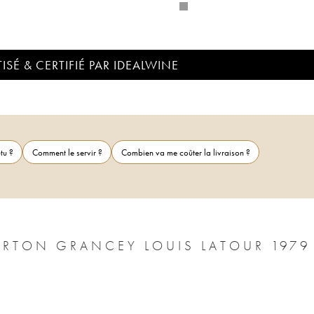
ISÉ & CERTIFIÉ PAR IDEALWINE
tu ?
Comment le servir ?
Combien va me coûter la livraison ?
CORTON GRAND CRU CHÂTEAU CORTON GRANCEY LOUIS LATOUR 1979