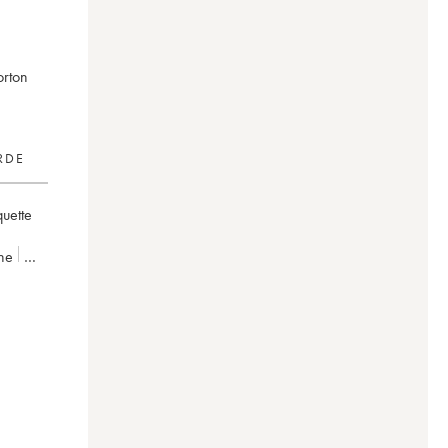
orton
RDE
quette
ne
Latour