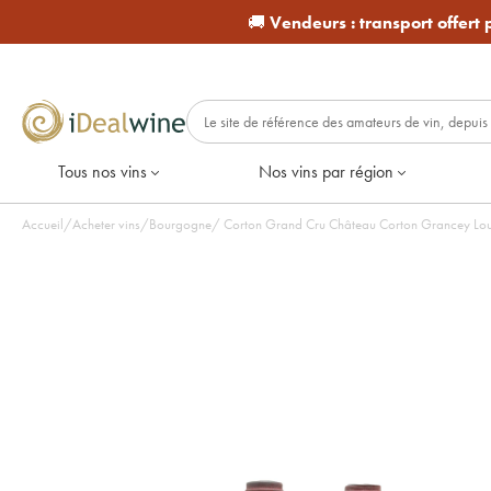
🚚
Vendeurs :
transport offert
Tous nos vins
Nos vins par région
Accueil
/
Acheter vins
/
Bourgogne
/