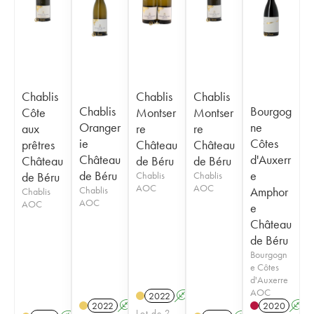
Chablis
Chablis
Chablis
Chablis
Bourgog
Côte
Montser
Montser
Oranger
ne
aux
re
re
ie
Côtes
prêtres
Château
Château
Château
d'Auxerr
Château
de Béru
de Béru
de Béru
e
de Béru
Chablis
Chablis
AOC
AOC
Chablis
Amphor
Chablis
AOC
AOC
e
Château
de Béru
Bourgogn
e Côtes
d'Auxerre
AOC
2022
A
K
2022
A
K
2020
A
Lot de 2