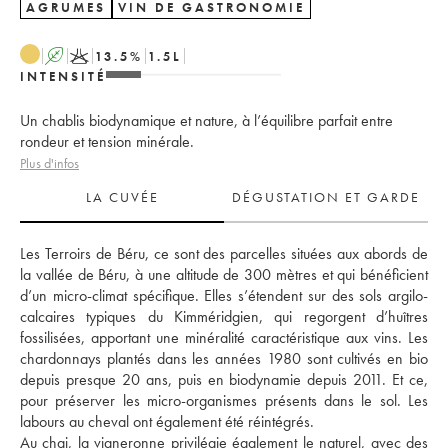
AGRUMES
VIN DE GASTRONOMIE
A
K
13.5
%
1.5
L
INTENSITÉ
Un chablis biodynamique et nature, à l’équilibre parfait entre
rondeur et tension minérale.
Plus d'infos
LA CUVÉE
DÉGUSTATION ET GARDE
Les Terroirs de Béru, ce sont des parcelles situées aux abords de 
la vallée de Béru, à une altitude de 300 mètres et qui bénéficient 
d’un micro-climat spécifique. Elles s’étendent sur des sols argilo-
calcaires typiques du Kimméridgien, qui regorgent d’huîtres 
fossilisées, apportant une minéralité caractéristique aux vins. Les 
chardonnays plantés dans les années 1980 sont cultivés en bio 
depuis presque 20 ans, puis en biodynamie depuis 2011. Et ce, 
pour préserver les micro-organismes présents dans le sol. Les 
labours au cheval ont également été réintégrés. 
Au chai, la vigneronne privilégie également le naturel, avec des 