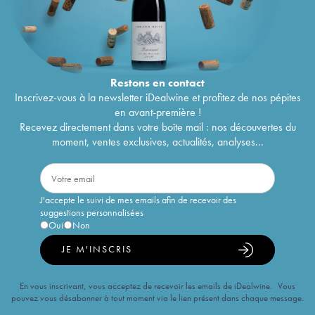
Restons en
contact
Inscrivez-vous à la newsletter iDealwine et profitez de nos pépites
en avant-première !
Recevez directement dans votre boîte mail : nos découvertes du
moment, ventes exclusives, actualités, analyses...
J'accepte le suivi de mes emails afin de recevoir des
suggestions personnalisées
Oui
Non
JE M'INSCRIS
En vous inscrivant, vous acceptez de recevoir les emails de iDealwine. Vous
pouvez vous désabonner à tout moment via le lien présent dans chaque message.