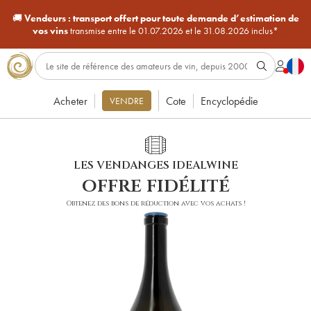
🚚
Vendeurs :
transport offert pour toute demande d’estimation de
vos vins
transmise entre le 01.07.2026 et le 31.08.2026 inclus*
Acheter
Cote
Encyclopédie
VENDRE
LES VENDANGES IDEALWINE
offre fidélité
Obtenez des bons de réduction avec vos achats !