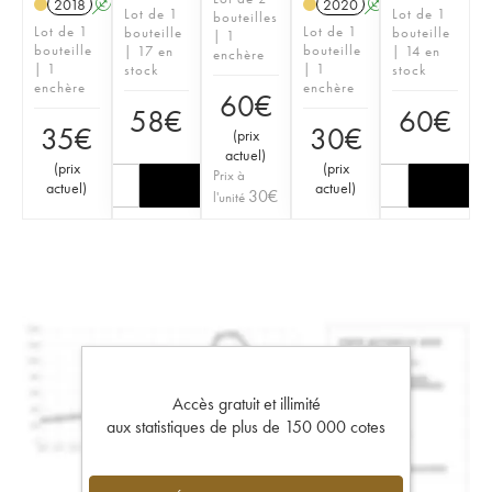
2018
A
K
2020
A
K
Lot de 1
Lot de 1
bouteilles
Lot de 1
Lot de 1
bouteille
bouteille
| 1
bouteille
bouteille
| 17 en
| 14 en
enchère
| 1
| 1
stock
stock
enchère
enchère
60
€
58
€
60
€
35
€
30
€
(
prix
actuel
)
(
prix
(
prix
Prix à
actuel
)
actuel
)
30
€
l'unité
Accès gratuit et illimité
aux statistiques de plus de 150 000 cotes