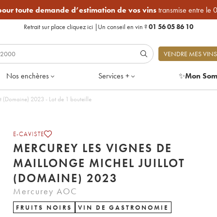
 pour toute demande d’estimation de vos vins
transmise entre le 
Retrait sur place
cliquez ici
|
Un conseil en vin ?
01 56 05 86 10
VENDRE MES VINS
Nos enchères
Services +
✨
Mon Som
Mercurey Les Vignes de Maillonge Michel Juillot (Domaine) 2023 - Lot de 1 bouteille
E-CAVISTE
MERCUREY LES VIGNES DE
MAILLONGE MICHEL JUILLOT
(DOMAINE) 2023
Mercurey AOC
FRUITS NOIRS
VIN DE GASTRONOMIE