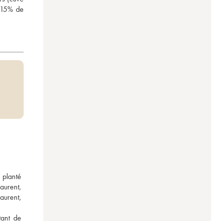
 15% de 
 planté 
aurent, 
urent, 
ant de 