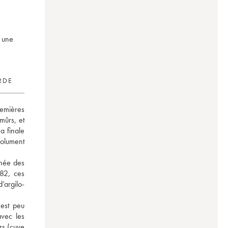
c une
RDE
mières 
ûrs, et 
a finale 
olument 
née des 
82, ces 
’argilo-
est peu 
vec les 
rs (cuve 