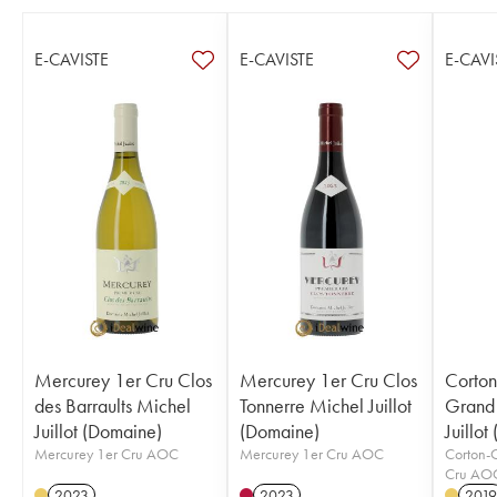
E-CAVISTE
E-CAVISTE
E-CAVI
Mercurey 1er Cru Clos
Mercurey 1er Cru Clos
Corto
des Barraults Michel
Tonnerre Michel Juillot
Grand
Juillot (Domaine)
(Domaine)
Juillot
Mercurey 1er Cru AOC
Mercurey 1er Cru AOC
Corton-
Cru AO
2023
2023
2019