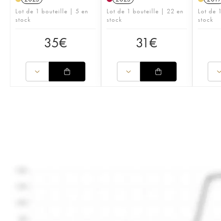
Lot de 1 bouteille | 5 en
Lot de 1 bouteille | 22 en
Lot de 1
stock
stock
stock
35
€
31
€