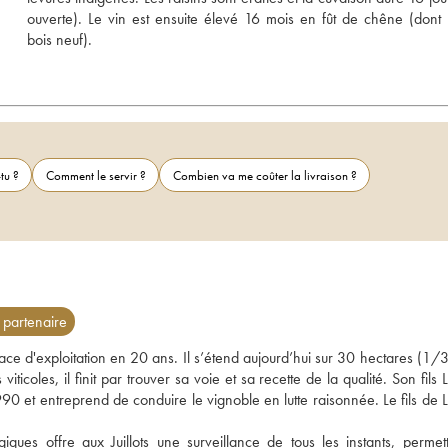
ouverte). Le vin est ensuite élevé 16 mois en fût de chêne (dont
bois neuf). 
tu ?
Comment le servir ?
Combien va me coûter la livraison ?
partenaire
face d'exploitation en 20 ans. Il s’étend aujourd’hui sur 30 hectares (1/3
oles, il finit par trouver sa voie et sa recette de la qualité. Son fils L
 et entreprend de conduire le vignoble en lutte raisonnée. Le fils de La
iques offre aux Juillots une surveillance de tous les instants, permett