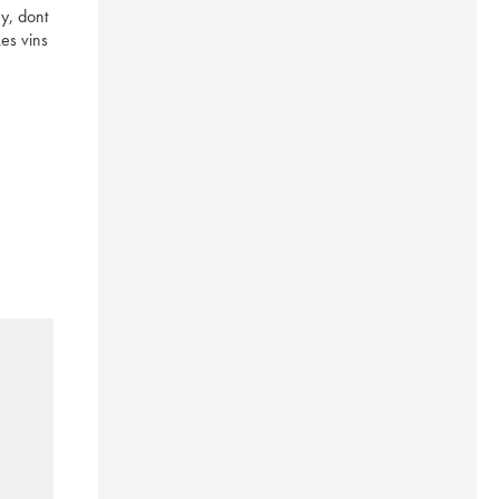
y, dont 
s vins 