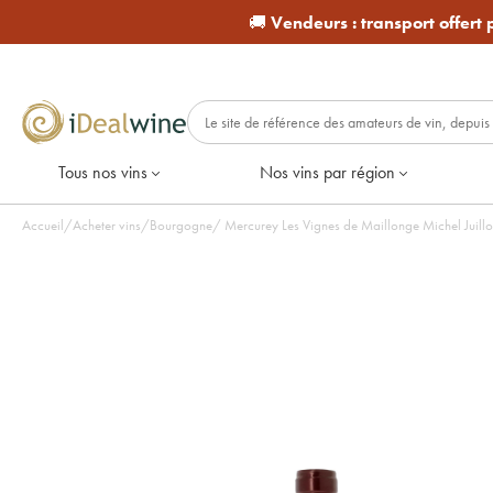
🚚
Vendeurs :
transport offert
Tous nos vins
Nos vins par région
Accueil
/
Acheter vins
/
Bourgogne
/