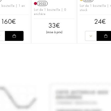
2022
 bouteille | 1 en
Lot de 1 bouteille | 
Lot de 1 bouteille | 0
stock
enchère
160
€
24
€
33
€
(
mise à prix
)