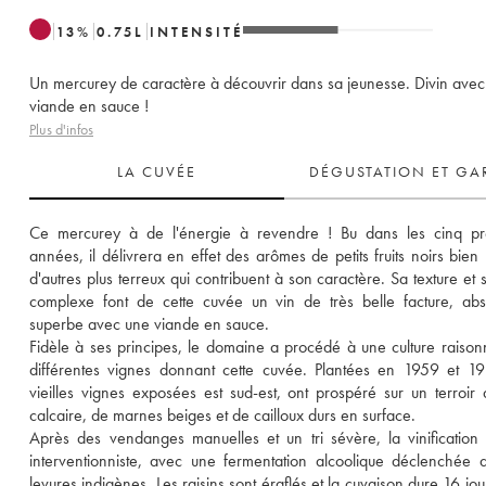
13
%
0.75
L
INTENSITÉ
Un mercurey de caractère à découvrir dans sa jeunesse. Divin ave
viande en sauce !
Plus d'infos
LA CUVÉE
DÉGUSTATION ET GA
Ce mercurey à de l'énergie à revendre ! Bu dans les cinq pre
années, il délivrera en effet des arômes de petits fruits noirs bien m
d'autres plus terreux qui contribuent à son caractère. Sa texture et s
complexe font de cette cuvée un vin de très belle facture, abs
superbe avec une viande en sauce. 
Fidèle à ses principes, le domaine a procédé à une culture raison
différentes vignes donnant cette cuvée. Plantées en 1959 et 19
vieilles vignes exposées est sud-est, ont prospéré sur un terroir d
calcaire, de marnes beiges et de cailloux durs en surface.
Après des vendanges manuelles et un tri sévère, la vinification 
interventionniste, avec une fermentation alcoolique déclenchée a
levures indigènes. Les raisins sont éraflés et la cuvaison dure 16 jou