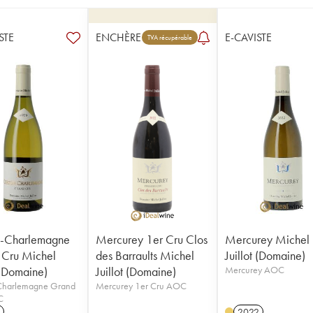
STE
ENCHÈRE
E-CAVISTE
TVA récupérable
n-Charlemagne
Mercurey 1er Cru Clos
Mercurey Michel
 Cru Michel
des Barraults Michel
Juillot (Domaine)
 (Domaine)
Juillot (Domaine)
Mercurey AOC
Charlemagne Grand
Mercurey 1er Cru AOC
C
2022