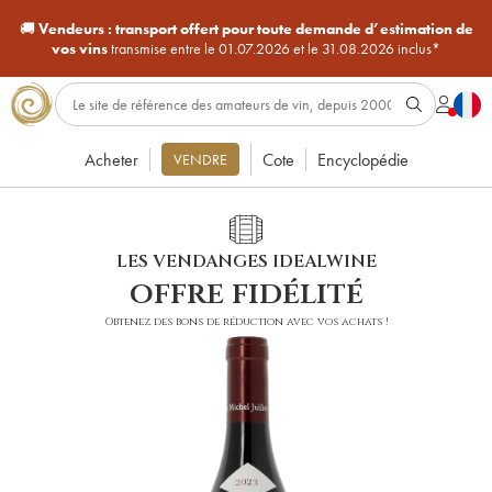
🚚
Vendeurs :
transport offert pour toute demande d’estimation de
vos vins
transmise entre le 01.07.2026 et le 31.08.2026 inclus*
Acheter
Cote
Encyclopédie
VENDRE
LES VENDANGES IDEALWINE
offre fidélité
Obtenez des bons de réduction avec vos achats !