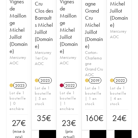
Vignes
Vignes
Cru
agne
Michel
de
de
Clos des
Grand
Juillot
Maillon
Maillon
Barrault
Cru
(Domain
ge
ge
s Michel
Michel
e)
Michel
Michel
Juillot
Juillot
Mercurey
Juillot
Juillot
AOC
(Domain
(Domain
(Domain
(Domain
e)
e)
e)
e)
Mercurey
Corton-
Mercurey
Mercurey
1er Cru
Charlema
AOC
AOC
AOC
gne
Grand Cru
AOC
2023
2019
2022
2023
2022
Lot de 1
Lot de 1
Lot de 1
Lot de 1
Lot de 1
bouteille
bouteille
bouteille
bouteille
bouteille
| 5 en
| 1 en
| 4 en
| 0
| 1
stock
stock
stock
enchère
enchère
35
€
160
€
24
€
27
€
23
€
(
mise à
(
prix
prix
)
actuel
)