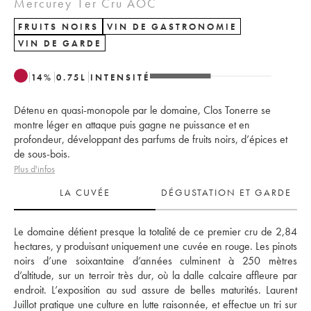
Mercurey 1er Cru AOC
FRUITS NOIRS
VIN DE GASTRONOMIE
VIN DE GARDE
14
%
0.75
L
INTENSITÉ
Détenu en quasi-monopole par le domaine, Clos Tonerre se
montre léger en attaque puis gagne ne puissance et en
profondeur, développant des parfums de fruits noirs, d’épices et
de sous-bois.
Plus d'infos
LA CUVÉE
DÉGUSTATION ET GARDE
Le domaine détient presque la totalité de ce premier cru de 2,84 
hectares, y produisant uniquement une cuvée en rouge. Les pinots 
noirs d’une soixantaine d’années culminent à 250 mètres 
d’altitude, sur un terroir très dur, où la dalle calcaire affleure par 
endroit. L’exposition au sud assure de belles maturités. Laurent 
Juillot pratique une culture en lutte raisonnée, et effectue un tri sur 