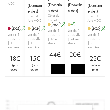
AOC
(Domain
(Domain
(Domain
(Domain
e des)
e des)
e des)
e des)
Côtes du
Côtes du
Côtes du
Jura AOC
Jura AOC
Jura AOC
2023
A
A
H
2023
A
2024
A
2020
A
Lot de 1
Lot de 1
Lot de 1
Lot de 1
Lot de 1
bouteille
bouteille
bouteille
bouteille
bouteille
| 16 en
| 24 en
| 1
| 1
| 0
stock
stock
enchère
enchère
enchère
44
€
20
€
18
€
15
€
22
€
(
prix
(
prix
(
mise à
actuel
)
actuel
)
prix
)