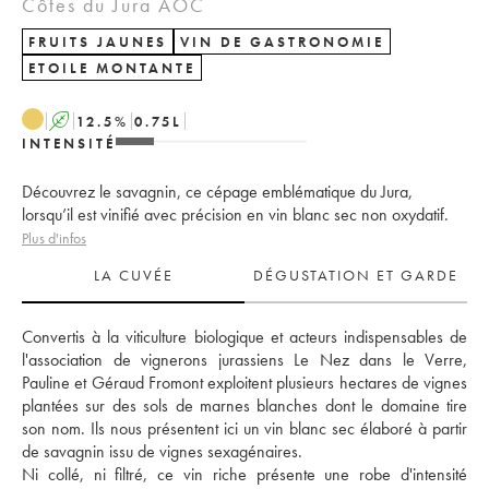
Côtes du Jura AOC
FRUITS JAUNES
VIN DE GASTRONOMIE
ETOILE MONTANTE
A
12.5
%
0.75
L
INTENSITÉ
Découvrez le savagnin, ce cépage emblématique du Jura,
lorsqu’il est vinifié avec précision en vin blanc sec non oxydatif.
Plus d'infos
LA CUVÉE
DÉGUSTATION ET GARDE
Convertis à la viticulture biologique et acteurs indispensables de 
l'association de vignerons jurassiens Le Nez dans le Verre, 
Pauline et Géraud Fromont exploitent plusieurs hectares de vignes 
plantées sur des sols de marnes blanches dont le domaine tire 
son nom. Ils nous présentent ici un vin blanc sec élaboré à partir 
de savagnin issu de vignes sexagénaires. 
Ni collé, ni filtré, ce vin riche présente une robe d'intensité 