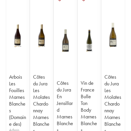
Arbois
Côtes
Côtes
Côtes
Vin de
Les
du Jura
du Jura
du Jura
France
Fouilles
Les
Les
En
Bulle
Marnes
Molates
Molates
Jensillar
Ton
Blanche
Chardo
Chardo
d
Body
s
nnay
nnay
Marnes
Marnes
(Domain
Marnes
Marnes
Blanche
Blanche
e des)
Blanche
Blanche
s
s
Arbois
s
s