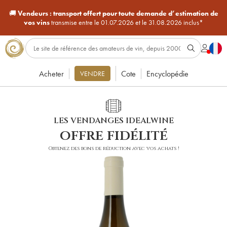
🚚
Vendeurs :
transport offert pour toute demande d’estimation de
vos vins
transmise entre le 01.07.2026 et le 31.08.2026 inclus*
Acheter
Cote
Encyclopédie
VENDRE
LES VENDANGES IDEALWINE
offre fidélité
Obtenez des bons de réduction avec vos achats !