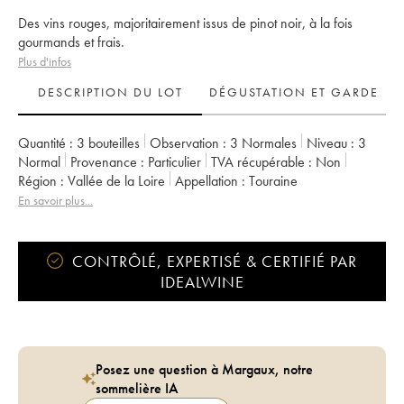
Des vins rouges, majoritairement issus de pinot noir, à la fois
gourmands et frais.
Plus d'infos
DESCRIPTION DU LOT
DÉGUSTATION ET GARDE
Quantité :
3 bouteilles
Observation :
3 Normales
Niveau :
3
Normal
Provenance :
particulier
TVA récupérable :
non
Région :
Vallée de la Loire
Appellation :
Touraine
En savoir plus...
CONTRÔLÉ, EXPERTISÉ & CERTIFIÉ PAR
IDEALWINE
Posez une question à Margaux, notre
sommelière IA