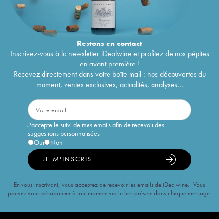
Restons en
contact
Inscrivez-vous à la newsletter iDealwine et profitez de nos pépites
en avant-première !
Recevez directement dans votre boîte mail : nos découvertes du
moment, ventes exclusives, actualités, analyses...
J'accepte le suivi de mes emails afin de recevoir des
suggestions personnalisées
Oui
Non
JE M'INSCRIS
En vous inscrivant, vous acceptez de recevoir les emails de iDealwine. Vous
pouvez vous désabonner à tout moment via le lien présent dans chaque message.