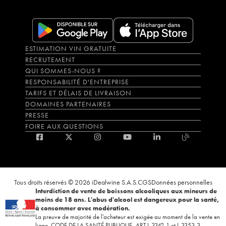
ESTIMATION VIN GRATUITE
RECRUTEMENT
QUI SOMMES-NOUS ?
RESPONSABILITÉ D'ENTREPRISE
TARIFS ET DÉLAIS DE LIVRAISON
DOMAINES PARTENAIRES
PRESSE
FOIRE AUX QUESTIONS
Tous droits réservés © 2026 iDealwine S.A.S.
CGS
Données personnelles
Interdiction de vente de boissons alcooliques aux mineurs de
moins de 18 ans. L'abus d'alcool est dangereux pour la santé,
à consommer avec modération.
La preuve de majorité de l'acheteur est exigée au moment de la vente en
ligne. CODE DE LA SANTÉ PUBLIQUE, ART.L.3342-1 et L.3353-3