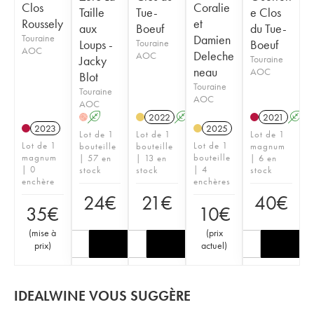
Clos
Coralie
Taille
Tue-
e Clos
Roussely
et
aux
Boeuf
du Tue-
Touraine
Damien
Loups -
Touraine
Boeuf
AOC
Deleche
AOC
Jacky
Touraine
neau
AOC
Blot
Touraine
Touraine
AOC
AOC
A
2022
A
K
2021
A
H
2023
2025
Lot de 1
Lot de 1
Lot de 1
Lot de 1
Lot de 1
bouteille
bouteille
magnum
magnum
bouteille
| 57 en
| 13 en
| 6 en
| 0
| 4
stock
stock
stock
enchère
enchères
24
€
21
€
40
€
35
€
10
€
(
mise à
(
prix
prix
)
actuel
)
IDEALWINE VOUS SUGGÈRE