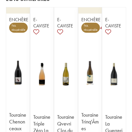
ENCHÈRE
E-
E-
ENCHÈRE
E-
CAVISTE
CAVISTE
CAVISTE
TVA
TVA
4
récupérable
récupérable
Touraine
Touraine
Touraine
Touraine
Touraine
Chenon
Trinq'Âm
Triple
Qvevri
La
ceaux
es
Zéro La
Clos du
Guerreri