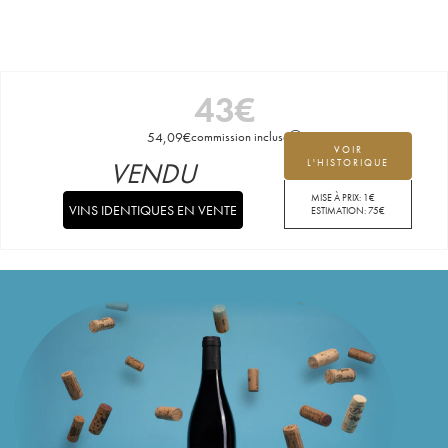
43
€
54,09
€
commission incluse
VOIR
VENDU
L'HISTORIQUE
MISE À PRIX:
1
€
VINS IDENTIQUES EN VENTE
ESTIMATION:
75
€