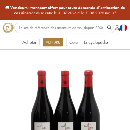
🚚
Vendeurs :
transport offert pour toute demande d’estimation de
vos vins
transmise entre le 01.07.2026 et le 31.08.2026 inclus*
Acheter
Cote
Encyclopédie
VENDRE