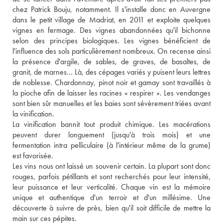
chez Patrick Bouju, notamment. Il s'installe donc en Auvergne 
dans le petit village de Madriat, en 2011 et exploite quelques 
vignes en fermage. Des vignes abandonnées qu'il bichonne 
selon des principes biologiques. Les vignes bénéficient de 
l'influence des sols particulièrement nombreux. On recense ainsi 
la présence d'argile, de sables, de graves, de basaltes, de 
granit, de marnes… Là, des cépages variés y puisent leurs lettres 
de noblesse. Chardonnay, pinot noir et gamay sont travaillés à 
la pioche afin de laisser les racines « respirer ». Les vendanges 
sont bien sûr manuelles et les baies sont sévèrement triées avant 
la vinification. 
La vinification bannit tout produit chimique. Les macérations 
peuvent durer longuement (jusqu'à trois mois) et une 
fermentation intra pelliculaire (à l'intérieur même de la grume) 
est favorisée. 
Les vins nous ont laissé un souvenir certain. La plupart sont donc 
rouges, parfois pétillants et sont recherchés pour leur intensité, 
leur puissance et leur verticalité. Chaque vin est la mémoire 
unique et authentique d'un terroir et d'un millésime. Une 
découverte à suivre de près, bien qu'il soit difficile de mettre la 
main sur ces pépites.