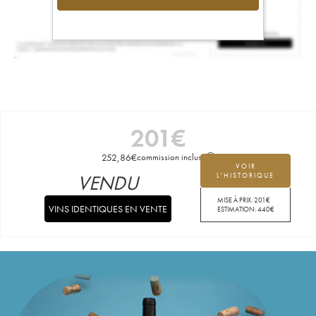
201
€
252,86
€
commission incluse
VOIR
VENDU
L'HISTORIQUE
MISE À PRIX:
201
€
VINS IDENTIQUES EN VENTE
ESTIMATION:
440
€