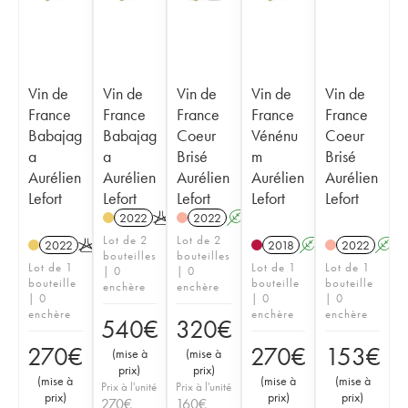
Vin de
Vin de
Vin de
Vin de
Vin de
France
France
France
France
France
Babajag
Babajag
Coeur
Vénénu
Coeur
a
a
Brisé
m
Brisé
Aurélien
Aurélien
Aurélien
Aurélien
Aurélien
Lefort
Lefort
Lefort
Lefort
Lefort
2022
K
2022
A
K
Lot de 2
Lot de 2
2022
K
2018
A
K
2022
A
bouteilles
bouteilles
Lot de 1
Lot de 1
Lot de 1
| 0
| 0
bouteille
bouteille
bouteille
enchère
enchère
| 0
| 0
| 0
enchère
enchère
enchère
540
€
320
€
270
€
270
€
153
€
(
mise à
(
mise à
prix
)
prix
)
(
mise à
(
mise à
(
mise à
Prix à l'unité
Prix à l'unité
prix
)
prix
)
prix
)
270
€
160
€