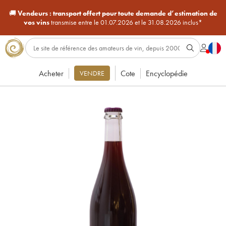
🚚
Vendeurs :
transport offert pour toute demande d’estimation de
vos vins
transmise entre le 01.07.2026 et le 31.08.2026 inclus*
Acheter
Cote
Encyclopédie
VENDRE