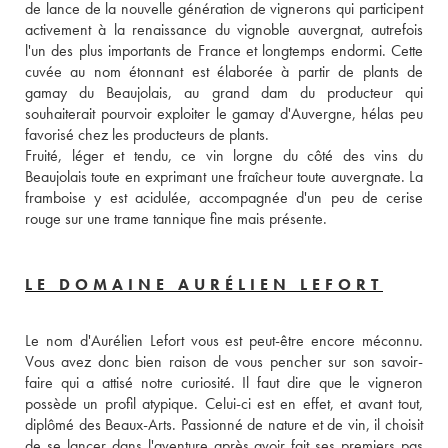
de lance de la nouvelle génération de vignerons qui participent 
activement à la renaissance du vignoble auvergnat, autrefois 
l'un des plus importants de France et longtemps endormi. Cette 
cuvée au nom étonnant est élaborée à partir de plants de 
gamay du Beaujolais, au grand dam du producteur qui 
souhaiterait pourvoir exploiter le gamay d'Auvergne, hélas peu 
favorisé chez les producteurs de plants. 
Fruité, léger et tendu, ce vin lorgne du côté des vins du 
Beaujolais toute en exprimant une fraîcheur toute auvergnate. La 
framboise y est acidulée, accompagnée d'un peu de cerise 
rouge sur une trame tannique fine mais présente. 
LE DOMAINE AURÉLIEN LEFORT
Le nom d'Aurélien Lefort vous est peut-être encore méconnu. 
Vous avez donc bien raison de vous pencher sur son savoir-
faire qui a attisé notre curiosité. Il faut dire que le vigneron 
possède un profil atypique. Celui-ci est en effet, et avant tout, 
diplômé des Beaux-Arts. Passionné de nature et de vin, il choisit 
de se lancer dans l'aventure après avoir fait ses premiers pas 