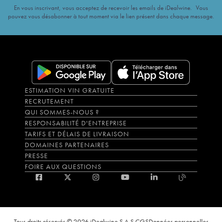
En vous inscrivant, vous acceptez de recevoir les emails de iDealwine. Vous
pouvez vous désabonner à tout moment via le lien présent dans chaque message.
ESTIMATION VIN GRATUITE
RECRUTEMENT
QUI SOMMES-NOUS ?
RESPONSABILITÉ D'ENTREPRISE
TARIFS ET DÉLAIS DE LIVRAISON
DOMAINES PARTENAIRES
PRESSE
FOIRE AUX QUESTIONS
Tous droits réservés © 2026 iDealwine S.A.S.
CGS
Données personnelles