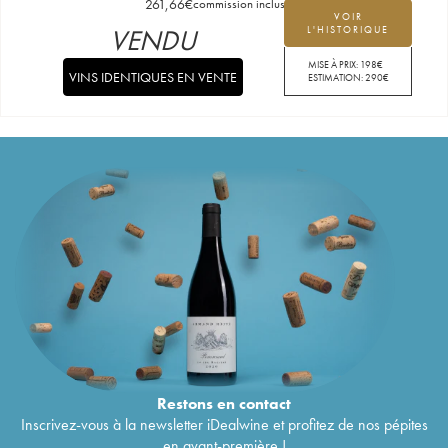
261,66
€
commission incluse
VOIR
VENDU
L'HISTORIQUE
MISE À PRIX:
198
€
VINS IDENTIQUES EN VENTE
ESTIMATION:
290
€
Restons en
contact
Inscrivez-vous à la newsletter iDealwine et profitez de nos pépites
en avant-première !