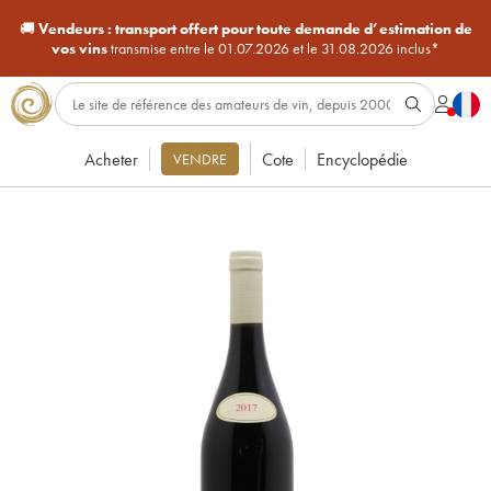
🚚
Vendeurs :
transport offert pour toute demande d’estimation de
vos vins
transmise entre le 01.07.2026 et le 31.08.2026 inclus*
Acheter
Cote
Encyclopédie
VENDRE