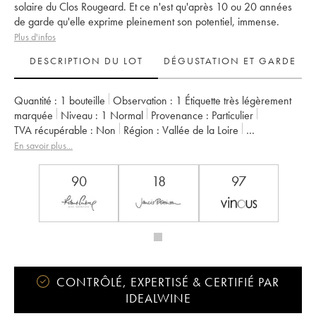
solaire du Clos Rougeard. Et ce n'est qu'après 10 ou 20 années
de garde qu'elle exprime pleinement son potentiel, immense.
Plus d'infos
DESCRIPTION DU LOT
DÉGUSTATION ET GARDE
Quantité :
1 bouteille
Observation :
1 Étiquette très légèrement
marquée
Niveau :
1
Normal
Provenance :
particulier
TVA récupérable :
non
Région :
Vallée de la Loire
Appellation :
Saumur-Champigny
Propriétaire :
Clos Rougeard
En savoir plus...
90
18
97
CONTRÔLÉ, EXPERTISÉ & CERTIFIÉ PAR
IDEALWINE