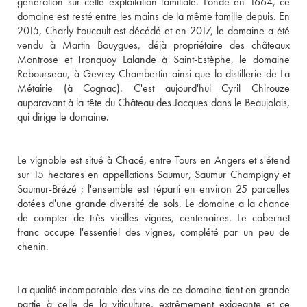
génération sur cette exploitation familiale. Fondé en 1664, ce 
domaine est resté entre les mains de la même famille depuis. En 
2015, Charly Foucault est décédé et en 2017, le domaine a été 
vendu à Martin Bouygues, déjà propriétaire des châteaux 
Montrose et Tronquoy Lalande à Saint-Estèphe, le domaine 
Rebourseau, à Gevrey-Chambertin ainsi que la distillerie de La 
Métairie (à Cognac). C'est aujourd'hui Cyril Chirouze 
auparavant à la tête du Château des Jacques dans le Beaujolais, 
qui dirige le domaine.

Le vignoble est situé à Chacé, entre Tours en Angers et s'étend 
sur 15 hectares en appellations Saumur, Saumur Champigny et 
Saumur-Brézé ; l'ensemble est réparti en environ 25 parcelles 
dotées d'une grande diversité de sols. Le domaine a la chance 
de compter de très vieilles vignes, centenaires. Le cabernet 
franc occupe l'essentiel des vignes, complété par un peu de 
chenin.

La qualité incomparable des vins de ce domaine tient en grande 
partie à celle de la viticulture, extrêmement exigeante et ce 