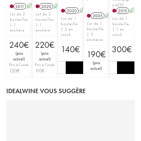
y AOC
2011
A
2020
A
2020
A
2015
A
Lot de 2
Lot de 2
2005
A
Lot de 1
Lot de 1
bouteilles
bouteilles
Lot de 1
bouteille
bouteille
| 1
| 1
bouteille
| 3 en
| 1 en
enchère
enchère
| 2
stock
stock
enchères
240
€
220
€
140
€
300
€
190
€
(
prix
(
prix
actuel
)
actuel
)
(
prix
Prix à l'unité
Prix à l'unité
actuel
)
120
€
110
€
IDEALWINE VOUS SUGGÈRE