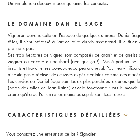
Un vin blanc à découvrir pour qui aime les curiosités !
LE DOMAINE DANIEL SAGE
Vigneron devenu culte en l'espace de quelques années, Daniel Sage n'
tôlier, il s'est intéressé à l'art de faire du vin assez tard. Il le fi
premiers pas. 
Ses trois hectares de vignes sont composés de granit et de gneiss 
viogner ou encore du poulsard (rien que ça !). Mis à part un peu de
intrants et travaille ses coteaux escarpés à cheval. Pour les vinificati
n'hésite pas à réaliser des cuvées expérimentales comme des macérat
Les cuvées de Daniel Sage sont toutes plus perchées les unes que les
(noms des toiles de Jean Raine) et cela fonctionne : tout le monde c
croire qu'il a de l'or entre les mains puisqu'ils sont tous réussis !
CARACTERISTIQUES DÉTAILLÉES
Vous constatez une erreur sur ce lot ?
Signaler