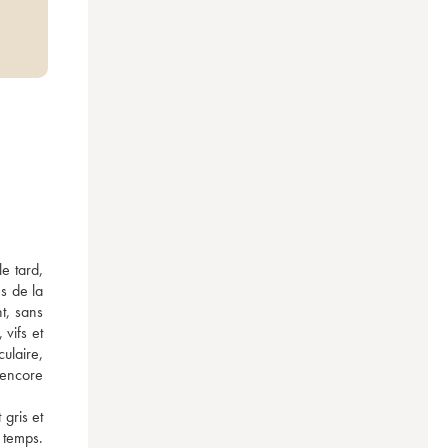
e tard, 
s de la 
t, sans 
vifs et 
laire, 
 encore 
ris et 
temps. 