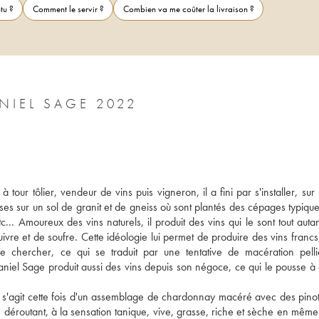
tu ?
Comment le servir ?
Combien va me coûter la livraison ?
VIN DE FRANCE TRAJET INUTILE DANIEL SAGE 2022
our tôlier, vendeur de vins puis vigneron, il a fini par s'installer, sur l
ses sur un sol de granit et de gneiss où sont plantés des cépages typique
... Amoureux des vins naturels, il produit des vins qui le sont tout autan
ivre et de soufre. Cette idéologie lui permet de produire des vins francs, 
de chercher, ce qui se traduit par une tentative de macération pellicu
 Daniel Sage produit aussi des vins depuis son négoce, ce qui le pousse à
s'agit cette fois d'un assemblage de chardonnay macéré avec des pinot g
déroutant, à la sensation tanique, vive, grasse, riche et sèche en même 