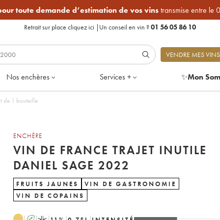
 pour toute demande d’estimation de vos vins
transmise entre le 
Retrait sur place
cliquez ici
|
Un conseil en vin ?
01 56 05 86 10
VENDRE MES VINS
Nos enchères
Services +
✨
Mon Som
ile Daniel Sage 2022 - Lot de 1 bouteille
ENCHÈRE
VIN DE FRANCE TRAJET INUTILE
DANIEL SAGE 2022
FRUITS JAUNES
VIN DE GASTRONOMIE
VIN DE COPAINS
A
K
11
%
0.75
L
INTENSITÉ