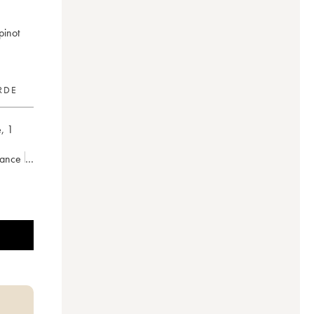
pinot
RDE
e
,
1
rance