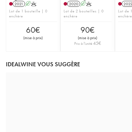
2021
A
K
2020
A
K
202
Lot de 1 bouteille | 0
Lot de 2 bouteilles | 0
Lot de 1
enchère
enchère
enchère
60
€
90
€
(
mise à prix
)
(
mise à prix
)
45
€
Prix à l'unité
IDEALWINE VOUS SUGGÈRE