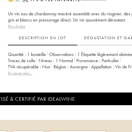
Un vin issu de chardonnay macéré assemblé avec du viognier, des 
gris et blancs en pressurage direct. Un vin assurément déroutant.
Plus d'infos
DESCRIPTION DU LOT
DÉGUSTATION ET GA
Quantité :
1 bouteille
Observations :
1 Étiquette légèrement abimé
Traces de colle
Niveau :
1
Normal
Provenance :
particulier
TVA récupérable :
non
Région :
Auvergne
Appellation :
Vin de F
Propriétaire :
Daniel Sage
En savoir plus...
ISÉ & CERTIFIÉ PAR IDEALWINE