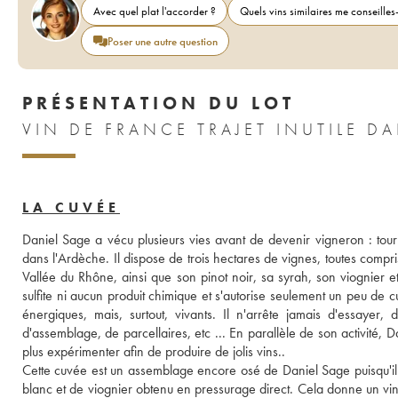
Avec quel plat l'accorder ?
Quels vins similaires me conseilles-
Poser une autre question
PRÉSENTATION DU LOT
LA CUVÉE
Daniel Sage a vécu plusieurs vies avant de devenir vigneron : tour à t
dans l'Ardèche. Il dispose de trois hectares de vignes, toutes compri
Vallée du Rhône, ainsi que son pinot noir, sa syrah, son viognier etc
sulfite ni aucun produit chimique et s'autorise seulement un peu de cu
énergiques, mais, surtout, vivants. Il n'arrête jamais d'essayer, 
d'assemblage, de parcellaires, etc ... En parallèle de son activité,
plus expérimenter afin de produire de jolis vins.. 
Cette cuvée est un assemblage encore osé de Daniel Sage puisqu'il 
blanc et de viognier obtenu en pressurage direct. Cela donne un vin 