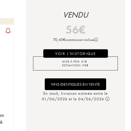
VENDU
56
€
70,45
€
commission incluse
VOIR L'HISTORIQUE
MISE À PRIX:
51
€
ESTIMATION:
90
€
VINS IDENTIQUES EN VENTE
En stock, livraison estimée entre le
01/06/2026 et le 04/06/2026
am
ak