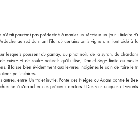
était pourtant pas prédestiné à manier un sécateur un jour. Titulaire d'
t en Ardèche au sud du mont Pilat où certains amis vignerons l'ont aidé à fa
sur lesquels poussent du gamay, du pinot noir, de la syrah, du chardonn
 cuivre et de soufre naturels qu'il utilise, Daniel Sage limite au maxim
ons, il laisse bien évidemment aux levures indigènes le soin de faire le tra
ions pelliculaires. 
 autres, entre Un trajet inutile, Fonte des Neiges ou Adam contre le Beef
herche à s'arracher ces précieux nectars ! Des vins uniques et vivants. I