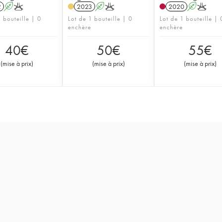
2
A
K
2023
A
K
2020
A
K
 bouteille | 0
Lot de 1 bouteille | 0
Lot de 1 bouteille | 
enchère
enchère
40
€
50
€
55
€
(
mise à prix
)
(
mise à prix
)
(
mise à prix
)