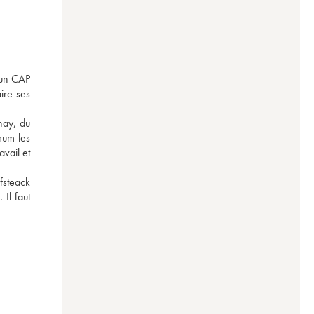
un CAP 
ire ses 
ay, du 
um les 
vail et 
steack 
l faut 