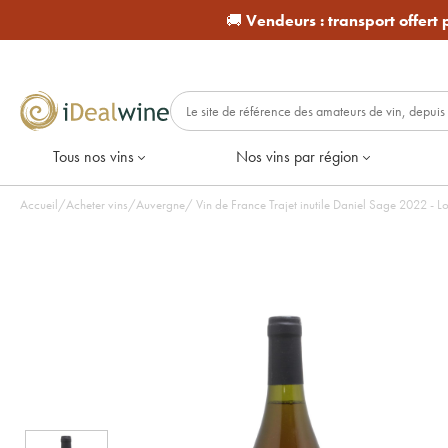
🚚
Vendeurs :
transport offert
Tous nos vins
Nos vins par région
Accueil
/
Acheter vins
/
Auvergne
/
Vin de France Trajet inut