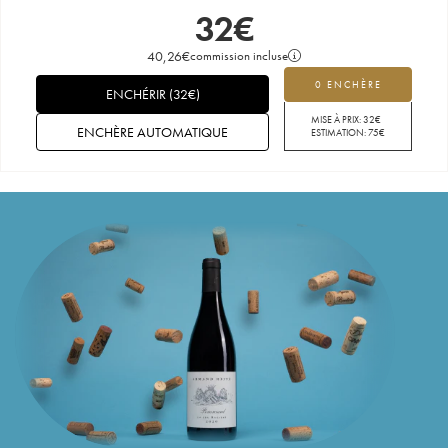
32
€
40,26
€
commission incluse
0 ENCHÈRE
ENCHÉRIR
(
32
€
)
MISE À PRIX:
32
€
ENCHÈRE AUTOMATIQUE
ESTIMATION:
75
€