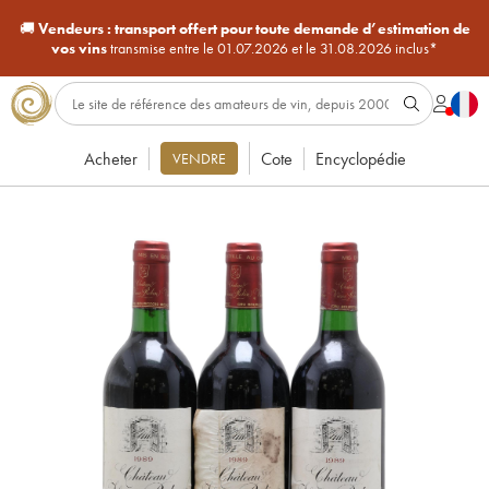
🚚
Vendeurs :
transport offert pour toute demande d’estimation de
vos vins
transmise entre le 01.07.2026 et le 31.08.2026 inclus*
Acheter
Cote
Encyclopédie
VENDRE