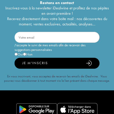
Restons en
contact
Inscrivez-vous à la newsletter iDealwine et profitez de nos pépites
en avant-première !
Recevez directement dans votre boîte mail : nos découvertes du
moment, ventes exclusives, actualités, analyses...
J'accepte le suivi de mes emails afin de recevoir des
suggestions personnalisées
Oui
Non
JE M'INSCRIS
En vous inscrivant, vous acceptez de recevoir les emails de iDealwine. Vous
pouvez vous désabonner à tout moment via le lien présent dans chaque message.