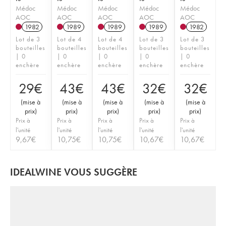
Médoc
Médoc
Médoc
Médoc
Médoc
AOC
AOC
AOC
AOC
AOC
1982
1989
1989
1989
1982
Lot de 3
Lot de 4
Lot de 4
Lot de 3
Lot de 3
bouteilles
bouteilles
bouteilles
bouteilles
bouteilles
| 0
| 0
| 0
| 0
| 0
enchère
enchère
enchère
enchère
enchère
29
€
43
€
43
€
32
€
32
€
(
mise à
(
mise à
(
mise à
(
mise à
(
mise à
prix
)
prix
)
prix
)
prix
)
prix
)
Prix à
Prix à
Prix à
Prix à
Prix à
l'unité
l'unité
l'unité
l'unité
l'unité
9,67
€
10,75
€
10,75
€
10,67
€
10,67
€
IDEALWINE VOUS SUGGÈRE