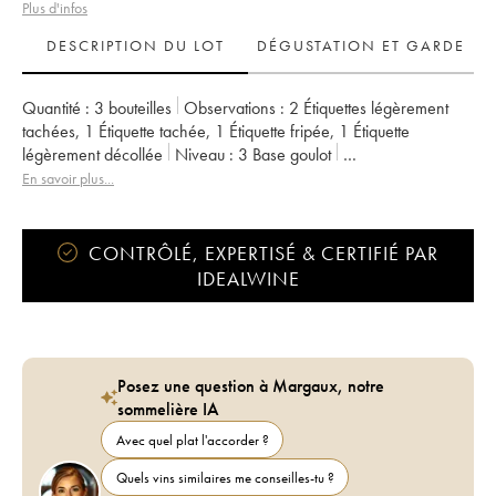
Plus d'infos
DESCRIPTION DU LOT
DÉGUSTATION ET GARDE
Quantité :
3 bouteilles
Observations :
2 Étiquettes légèrement
tachées
,
1 Étiquette tachée
,
1 Étiquette fripée
,
1 Étiquette
légèrement décollée
Niveau :
3
Base goulot
Provenance :
particulier
TVA récupérable :
non
En savoir plus...
Région :
Bordeaux
Appellation :
Médoc
Classement :
Cru Bourgeois
Propriétaire :
Maryse et Didier Roba
CONTRÔLÉ, EXPERTISÉ & CERTIFIÉ PAR
IDEALWINE
Posez une question à Margaux, notre
sommelière IA
Avec quel plat l'accorder ?
Quels vins similaires me conseilles-tu ?