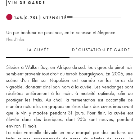
VIN DE GARDE
14
%
0.75
L
INTENSITÉ
Un pur bonheur de pinot noir, entre richesse et élégance.
Plus d'infos
LA CUVÉE
DÉGUSTATION ET GARDE
Situées à Walker Bay, en Afrique du sud, les vignes de pinot noir 
semblent provenir tout droit du terroir bourguignon. En 2006, une 
scène d’un film sur Napoléon est tournée sur les terres du 
vignoble, donnant ainsi son nom à la cuvée. Les vendanges sont 
réalisées entièrement à la main, à maturité optimale, afin de 
protéger les fruits. Au chai, la fermentation est accomplie de 
manière naturelle, en grappes entières dans des cuves inox avant 
que le vin y macère pendant 31 jours. Pour finir, la cuvée est 
élevée dans des barriques, dont 25% sont neuves, pendant 
environ 11 mois.
La robe vermeille dévoile un nez marqué par des parfums de 
fruits rouges accompagnés de notes de pétales de roses. La 