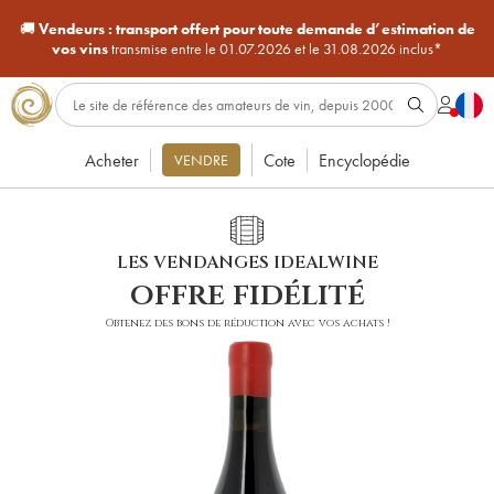
🚚
Vendeurs :
transport offert pour toute demande d’estimation de
vos vins
transmise entre le 01.07.2026 et le 31.08.2026 inclus*
Acheter
Cote
Encyclopédie
VENDRE
LES VENDANGES IDEALWINE
offre fidélité
Obtenez des bons de réduction avec vos achats !