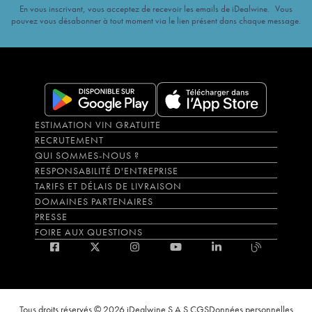
En vous inscrivant, vous acceptez de recevoir les emails de iDealwine. Vous
pouvez vous désabonner à tout moment via le lien présent dans chaque message.
ESTIMATION VIN GRATUITE
RECRUTEMENT
QUI SOMMES-NOUS ?
RESPONSABILITÉ D'ENTREPRISE
TARIFS ET DÉLAIS DE LIVRAISON
DOMAINES PARTENAIRES
PRESSE
FOIRE AUX QUESTIONS
Tous droits réservés © 2026 iDealwine S.A.S.
CGS
Données personnelles