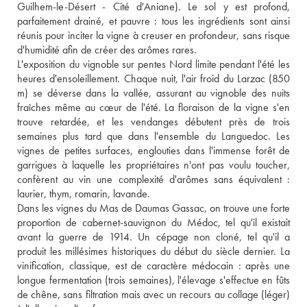
Guilhem-le-Désert - Cité d'Aniane). Le sol y est profond, 
parfaitement drainé, et pauvre : tous les ingrédients sont ainsi 
réunis pour inciter la vigne à creuser en profondeur, sans risque 
d'humidité afin de créer des arômes rares. 
L'exposition du vignoble sur pentes Nord limite pendant l'été les 
heures d'ensoleillement. Chaque nuit, l'air froid du Larzac (850 
m) se déverse dans la vallée, assurant au vignoble des nuits 
fraîches même au cœur de l'été. La floraison de la vigne s'en 
trouve retardée, et les vendanges débutent près de trois 
semaines plus tard que dans l'ensemble du Languedoc. Les 
vignes de petites surfaces, englouties dans l'immense forêt de 
garrigues à laquelle les propriétaires n'ont pas voulu toucher, 
confèrent au vin une complexité d'arômes sans équivalent : 
laurier, thym, romarin, lavande. 
Dans les vignes du Mas de Daumas Gassac, on trouve une forte 
proportion de cabernet-sauvignon du Médoc, tel qu'il existait 
avant la guerre de 1914. Un cépage non cloné, tel qu'il a 
produit les millésimes historiques du début du siècle dernier. La 
vinification, classique, est de caractère médocain : après une 
longue fermentation (trois semaines), l'élevage s'effectue en fûts 
de chêne, sans filtration mais avec un recours au collage (léger) 