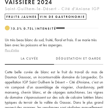
VAISSIÈRE 2024
Saint-Guilhem-le-Désert - Cité d'Aniane IGP
FRUITS JAUNES
VIN DE GASTRONOMIE
13.5
%
0.75
L
INTENSITÉ
Un très beau blanc du sud, fruité, floral et frais. Il se marie très
bien avec les poissons et les asperges.
Plus d'infos
LA CUVÉE
DÉGUSTATION ET GARDE
Cette belle cuvée de blanc est le fruit du travail du mas de 
Daumas Gaussac, un incontournable domaine du Languedoc. En 
appellation IGP Saint Guilhem le Désert – Cité d’Aniane, c’est un 
vin composé d’un assemblage de viognier, chardonnay, petit 
manseng, chenin blanc, et de cépages autochtones. Les vignes 
du domaine s’épanouissent sur des sols de calcaire lutétien blanc 
typiques du terroir de la vallée du Gassac. Dans le plus grand 
respect des grappes, les vendanges sont réalisées manuellement, 