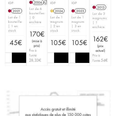
2006
T
IGP
IGP
IGP
2013
Lot de 6
2021
2024
2023
bouteilles
Lot de 3
Lot de 1
Lot de 1
Lot de 1
| 0
magnums
bouteille
magnum
magnum
enchère
| 1
| 1 en
| 2 en
| 3 en
enchère
stock
stock
stock
170
€
162
€
45
€
105
€
105
€
(
mise à
prix
)
(
prix
Prix à
actuel
)
l'unité
Prix à
28,33
€
54
€
l'unité
Accès gratuit et illimité
aux statistiques de plus de 150 000 cotes