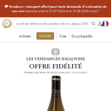
🚚
Vendeurs :
transport offert pour toute demande d’estimation de
vos vins
transmise entre le 01.07.2026 et le 31.08.2026 inclus*
Acheter
Cote
Encyclopédie
VENDRE
LES VENDANGES IDEALWINE
offre fidélité
Obtenez des bons de réduction avec vos achats !